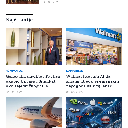
05. 08. 2026.
Najčitanije
KOMPANIJE
KOMPANIJE
Generalni direktor Pretisa
Walmart koristi AI da
okupio Upravu i Sindikat
smanji utjecaj vremenskih
oko zajedničkog cilja
nepogoda na svoj lanac
snabdijevanja
05. 08. 2026.
03. 08. 2026.