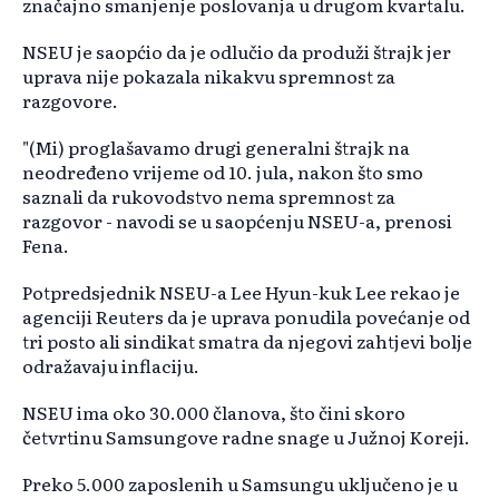
značajno smanjenje poslovanja u drugom kvartalu.
NSEU je saopćio da je odlučio da produži štrajk jer
uprava nije pokazala nikakvu spremnost za
razgovore.
"(Mi) proglašavamo drugi generalni štrajk na
neodređeno vrijeme od 10. jula, nakon što smo
saznali da rukovodstvo nema spremnost za
razgovor - navodi se u saopćenju NSEU-a, prenosi
Fena.
Potpredsjednik NSEU-a Lee Hyun-kuk Lee rekao je
agenciji Reuters da je uprava ponudila povećanje od
tri posto ali sindikat smatra da njegovi zahtjevi bolje
odražavaju inflaciju.
NSEU ima oko 30.000 članova, što čini skoro
četvrtinu Samsungove radne snage u Južnoj Koreji.
Preko 5.000 zaposlenih u Samsungu uključeno je u