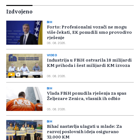
Izdvojeno
BIH
Forto: Profesionalni vozači ne mogu
više čekati, EK ponudili smo provodivo
rješenje
06. 08. 2026.
VIDEO
Industrija u FBiH ostvarila 18 milijardi
KM prihoda i šest milijardi KM izvoza
06. 08. 2026.
BIH
Vlada FBiH ponudila rješenja za spas
Željezare Zenica, vlasnik ih odbio
05. 08. 2026.
BIH
Bihać nastavlja ulagati u mlade: Za
razvoj poslovnih ideja osigurano
32.000 KM