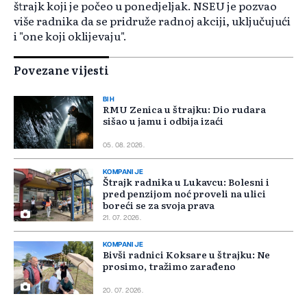
štrajk koji je počeo u ponedjeljak. NSEU je pozvao
više radnika da se pridruže radnoj akciji, uključujući
i "one koji oklijevaju".
Povezane vijesti
BIH
RMU Zenica u štrajku: Dio rudara
sišao u jamu i odbija izaći
05. 08. 2026.
KOMPANIJE
Štrajk radnika u Lukavcu: Bolesni i
pred penzijom noć proveli na ulici
boreći se za svoja prava
21. 07. 2026.
KOMPANIJE
Bivši radnici Koksare u štrajku: Ne
prosimo, tražimo zarađeno
20. 07. 2026.