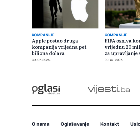
KOMPANIJE
KOMPANIJE
Apple postao druga
FIFA osniva k
kompanija vrijedna pet
vrijednu 20 mil
biliona dolara
za upravljanje 
prvenstvima
30. 07. 2026.
29. 07. 2026.
O nama
Oglašavanje
Kontakt
Uslo