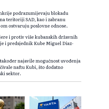
ankcije podrazumijevaju blokadu
 teritoriji SAD, kao i zabranu
jom ostvaruju poslovne odnose.
re i protiv više kubanskih državnih
je i predsjednik Kube Miguel Diaz-
e također najavile mogućnost uvođenja
ivale naftu Kubi, što dodatno
ki sektor.