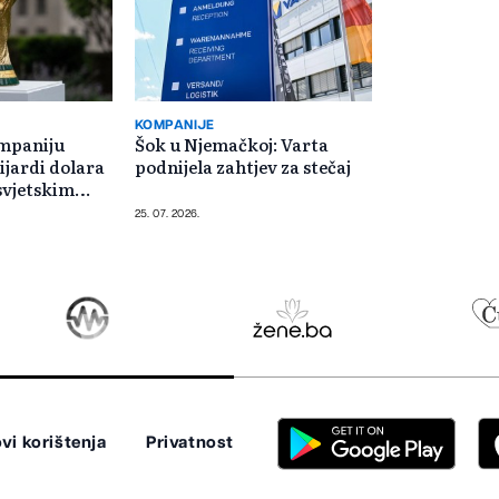
KOMPANIJE
ompaniju
Šok u Njemačkoj: Varta
ijardi dolara
podnijela zahtjev za stečaj
svjetskim
25. 07. 2026.
vi korištenja
Privatnost