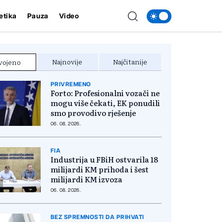
etika
Pauza
Video
Najnovije
Najčitanije
vojeno
PRIVREMENO
Forto: Profesionalni vozači ne
mogu više čekati, EK ponudili
smo provodivo rješenje
06. 08. 2026.
FIA
Industrija u FBiH ostvarila 18
milijardi KM prihoda i šest
milijardi KM izvoza
06. 08. 2026.
BEZ SPREMNOSTI DA PRIHVATI