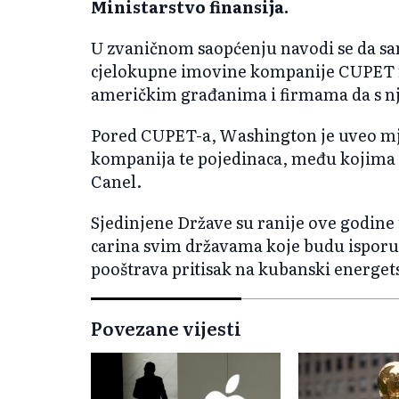
Ministarstvo finansija.
U zvaničnom saopćenju navodi se da s
cjelokupne imovine kompanije CUPET na
američkim građanima i firmama da s n
Pored CUPET-a, Washington je uveo mje
kompanija te pojedinaca, među kojima 
Canel.
Sjedinjene Države su ranije ove godin
carina svim državama koje budu isporuč
pooštrava pritisak na kubanski energets
Povezane vijesti