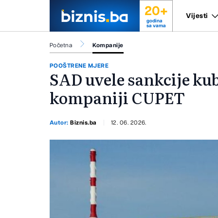
20+
Vijesti
godina
sa vama
Početna
Kompanije
POOŠTRENE MJERE
SAD uvele sankcije ku
kompaniji CUPET
Autor:
Biznis.ba
12. 06. 2026.