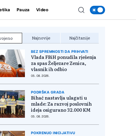
etika
Pauza
Video
Najnovije
Najčitanije
vojeno
BEZ SPREMNOSTI DA PRIHVATI
Vlada FBiH ponudila rješenja
za spas Željezare Zenica,
vlasnik ih odbio
05. 08. 2026.
PODRŠKA GRADA
Bihać nastavlja ulagati u
mlade: Za razvoj poslovnih
ideja osigurano 32.000 KM
05. 08. 2026.
POKRENUO INICIJATIVU