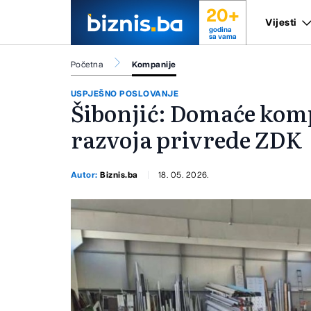
20+
Vijesti
godina
sa vama
Početna
Kompanije
USPJEŠNO POSLOVANJE
Šibonjić: Domaće komp
razvoja privrede ZDK
Autor:
Biznis.ba
18. 05. 2026.