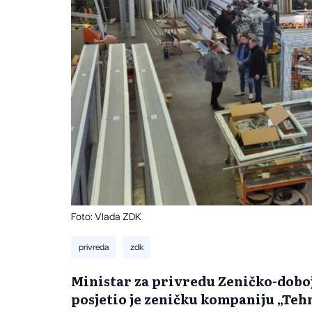
Foto: Vlada ZDK
privreda
zdk
Ministar za privredu Zeničko-dobo
posjetio je zeničku kompaniju „Teh