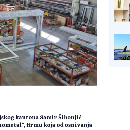
jskog kantona Samir Šibonjić
nometal“, firmu koja od osnivanja