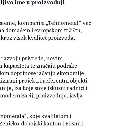
ljivo ime u proizvodnji
isteme, kompanija „Tehnometal“ već
e na domaćem i evropskom tržištu,
kroz visok kvalitet proizvoda,
 razvoju privrede, novim
 kapaciteta te značaju podrške
om doprinose jačanju ekonomije
zirani projekti i referentni objekti
je, iza koje stoje iskusni radnici i
modernizaciji proizvodnje, javlja
nometala“, koje kvalitetom i
Zeničko-dobojski kanton i Bosnu i