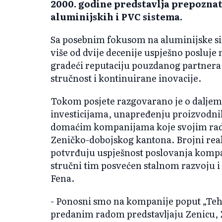
2000. godine predstavlja prepoznat
aluminijskih i PVC sistema.
Sa posebnim fokusom na aluminijske s
više od dvije decenije uspješno posluj
gradeći reputaciju pouzdanog partnera 
stručnost i kontinuirane inovacije.
Tokom posjete razgovarano je o daljem
investicijama, unapređenju proizvodnih
domaćim kompanijama koje svojim rad
Zeničko-dobojskog kantona. Brojni reali
potvrđuju uspješnost poslovanja kompani
stručni tim posvećen stalnom razvoju i 
Fena.
- Ponosni smo na kompanije poput „Teh
predanim radom predstavljaju Zenicu, 