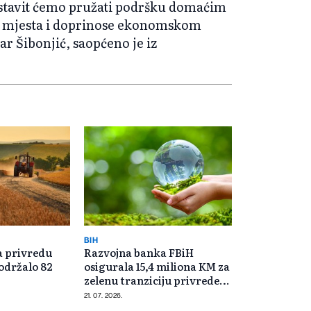
stavit ćemo pružati podršku domaćim
na mjesta i doprinose ekonomskom
ar Šibonjić, saopćeno je iz
BIH
a privredu
Razvojna banka FBiH
održalo 82
osigurala 15,4 miliona KM za
zelenu tranziciju privrede
FBiH
21. 07. 2026.