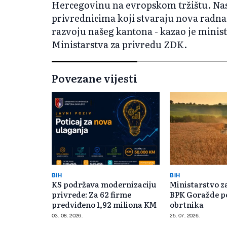
Hercegovinu na evropskom tržištu. Na
privrednicima koji stvaraju nova rad
razvoju našeg kantona - kazao je minist
Ministarstva za privredu ZDK.
Povezane vijesti
BIH
BIH
KS podržava modernizaciju
Ministarstvo z
privrede: Za 62 firme
BPK Goražde p
predviđeno 1,92 miliona KM
obrtnika
03. 08. 2026.
25. 07. 2026.