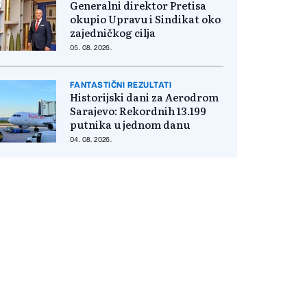
Generalni direktor Pretisa
okupio Upravu i Sindikat oko
zajedničkog cilja
05. 08. 2026.
FANTASTIČNI REZULTATI
Historijski dani za Aerodrom
Sarajevo: Rekordnih 13.199
putnika u jednom danu
04. 08. 2026.