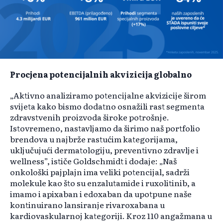
Procjena potencijalnih akvizicija globalno
„Aktivno analiziramo potencijalne akvizicije širom
svijeta kako bismo dodatno osnažili rast segmenta
zdravstvenih proizvoda široke potrošnje.
Istovremeno, nastavljamo da širimo naš portfolio
brendova u najbrže rastućim kategorijama,
uključujući dermatologiju, preventivno zdravlje i
wellness”, ističe Goldschmidt i dodaje: „Naš
onkološki pajplajn ima veliki potencijal, sadrži
molekule kao što su enzalutamide i ruxolitinib, a
imamo i apixaban i edoxaban da upotpune naše
kontinuirano lansiranje rivaroxabana u
kardiovaskularnoj kategoriji. Kroz 110 angažmana u