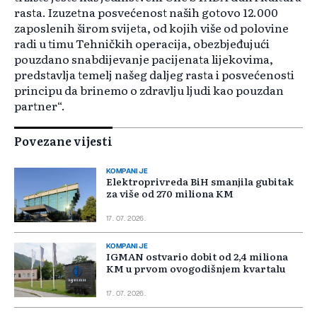
rasta. Izuzetna posvećenost naših gotovo 12.000
zaposlenih širom svijeta, od kojih više od polovine
radi u timu Tehničkih operacija, obezbjeđujući
pouzdano snabdijevanje pacijenata lijekovima,
predstavlja temelj našeg daljeg rasta i posvećenosti
principu da brinemo o zdravlju ljudi kao pouzdan
partner“.
Povezane vijesti
KOMPANIJE
Elektroprivreda BiH smanjila gubitak
za više od 270 miliona KM
17. 07. 2026.
KOMPANIJE
IGMAN ostvario dobit od 2,4 miliona
KM u prvom ovogodišnjem kvartalu
17. 07. 2026.