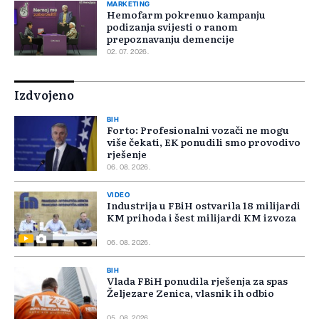
MARKETING
Hemofarm pokrenuo kampanju
podizanja svijesti o ranom
prepoznavanju demencije
02. 07. 2026.
Izdvojeno
BIH
Forto: Profesionalni vozači ne mogu
više čekati, EK ponudili smo provodivo
rješenje
06. 08. 2026.
VIDEO
Industrija u FBiH ostvarila 18 milijardi
KM prihoda i šest milijardi KM izvoza
06. 08. 2026.
BIH
Vlada FBiH ponudila rješenja za spas
Željezare Zenica, vlasnik ih odbio
05. 08. 2026.