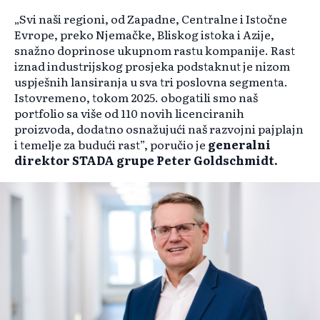
„Svi naši regioni, od Zapadne, Centralne i Istočne
Evrope, preko Njemačke, Bliskog istoka i Azije,
snažno doprinose ukupnom rastu kompanije. Rast
iznad industrijskog prosjeka podstaknut je nizom
uspješnih lansiranja u sva tri poslovna segmenta.
Istovremeno, tokom 2025. obogatili smo naš
portfolio sa više od 110 novih licenciranih
proizvoda, dodatno osnažujući naš razvojni pajplajn
i temelje za budući rast”, poručio je
generalni
direktor STADA grupe Peter Goldschmidt.