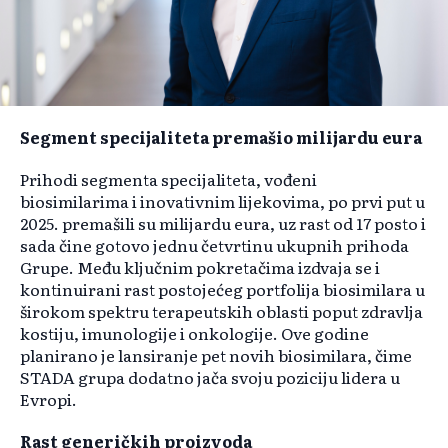
Segment specijaliteta premašio milijardu eura
Prihodi segmenta specijaliteta, vođeni
biosimilarima i inovativnim lijekovima, po prvi put u
2025. premašili su milijardu eura, uz rast od 17 posto i
sada čine gotovo jednu četvrtinu ukupnih prihoda
Grupe. Među ključnim pokretačima izdvaja se i
kontinuirani rast postojećeg portfolija biosimilara u
širokom spektru terapeutskih oblasti poput zdravlja
kostiju, imunologije i onkologije. Ove godine
planirano je lansiranje pet novih biosimilara, čime
STADA grupa dodatno jača svoju poziciju lidera u
Evropi.
Rast generičkih proizvoda