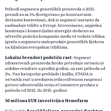
Prihodi segmenta generičkih proizvoda u 2025.
porasli su za 5% (korigovano po konstantnim
deviznim kursevima), dok je segment nastavio da
nadmašuje tržište u Evropi. Istovremeno, uspješna
lansiranja i komercijalne sinergije dodatno su
učvrstile poziciju kompanije među tri vodeća tržišna
igrača u segmentu maloprodaje generičkih lijekova
na ključnim evropskim tržištima.
Lokalni brendovi podstiču rast
: Segment
zdravstvenih proizvoda široke potrošnje ostvario je
solidne rezultate u prošloj godini, uz rast prihoda od
2%. Van kategorije prehlade i kašlja, STADA je
ostvarila rast u srednjem jednocifrenom rasponu i
gotovo udvostručila svoju eCommerce prodaju u
periodu od 2022. do 2025. godine.
50 miliona EUR investicija u Hemofarm
Kako ističe
Ronald Zeliger, generalni direktor