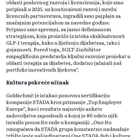
oblasti poslovnog razvoja i licenciranja, koje smo
potpisali u 2025. uz kontinuirani razvoj i mrežu
licencnih partnerstava, izgradili smo pajplajn sa
značajnim potencijalom za naredne godine.
Potpuno smo spremni, sa jasno definisanom
strategijom, koja proističe iz isteka ekskluzivnosti
GLP-1 terapija, kako u liječenju dijabetesa, tako i
gojaznosti. Pored toga, SGLT-2 inhibitor
empagliflozin predstavlja ključni razvojni projekat u
oblasti terapija za dijabetes, dodatno jačajući naš
portfolio inovativnih lijekova“.
Kultura pokreće učinak
Goldschmit je istakao ponovnu sertifikaciju
kompanije STADA kroz priznanje „Top Employer
Europe“, kao i rezultate najnovije ankete
zadovoljstva zaposlenih u kojoj je 80 odsto njih
izrazilo ponos što rade u kompaniji: „Ono što
omogućava da STADA grupa konstantno nadmašuje
tržište jeste naš jedinstveni One STADA duh i kultura