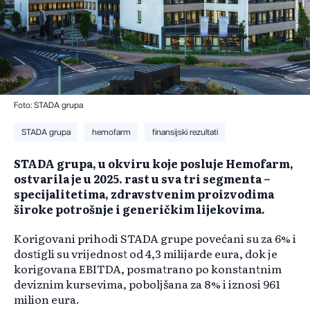
Foto: STADA grupa
STADA grupa
hemofarm
finansijski rezultati
STADA grupa, u okviru koje posluje Hemofarm,
ostvarila je u 2025. rast u sva tri segmenta –
specijalitetima, zdravstvenim proizvodima
široke potrošnje i generičkim lijekovima.
Korigovani prihodi STADA grupe povećani su za 6% i
dostigli su vrijednost od 4,3 milijarde eura, dok je
korigovana EBITDA, posmatrano po konstantnim
deviznim kursevima, poboljšana za 8% i iznosi 961
milion eura.