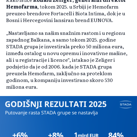
Hemofarma
, tokom 2025. u Srbiji je Hemofarm
preuzeo brendove Fortacell i Biota Intima, dok je u
Bosni i Hercegovini lansiran brend EUNOVA.
„Nastavljamo sa našim snažnim rastom i u regionu
zapadnog Balkana, a samo tokom 2025. godine
STADA grupa je investirala preko 50 miliona eura,
između ostalog u novu opremu i inovativne mašine,
ali i u registracije i licence“, istakao je Zeliger i
podsjetio da je od 2006. kada je STADA grupa
preuzela Hemofarm, zaključno sa proteklom
godinom, u kompaniju investirano skoro 530
miliona eura.