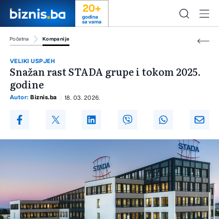
20+
godina
sa vama
Početna
Kompanije
VELIKI USPJEH
Snažan rast STADA grupe i tokom 2025.
godine
Autor:
Biznis.ba
18. 03. 2026.