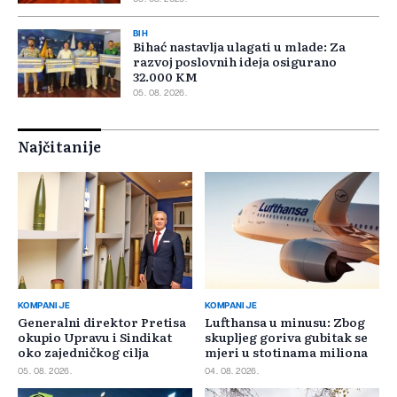
BIH
Bihać nastavlja ulagati u mlade: Za
razvoj poslovnih ideja osigurano
32.000 KM
05. 08. 2026.
Najčitanije
KOMPANIJE
KOMPANIJE
Generalni direktor Pretisa
Lufthansa u minusu: Zbog
okupio Upravu i Sindikat
skupljeg goriva gubitak se
oko zajedničkog cilja
mjeri u stotinama miliona
05. 08. 2026.
04. 08. 2026.