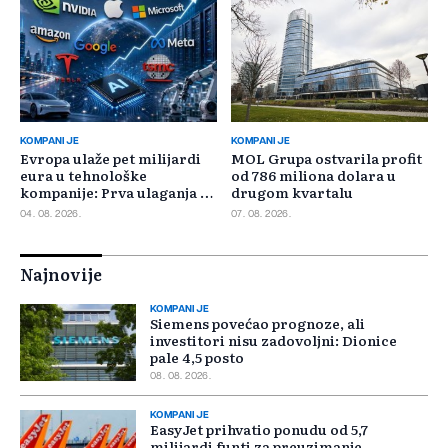
KOMPANIJE
KOMPANIJE
Evropa ulaže pet milijardi
MOL Grupa ostvarila profit
eura u tehnološke
od 786 miliona dolara u
kompanije: Prva ulaganja na
drugom kvartalu
jesen
04. 08. 2026.
07. 08. 2026.
Najnovije
KOMPANIJE
Siemens povećao prognoze, ali
investitori nisu zadovoljni: Dionice
pale 4,5 posto
08. 08. 2026.
KOMPANIJE
EasyJet prihvatio ponudu od 5,7
milijardi funti za preuzimanje