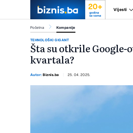
20+
Vijesti
godina
sa vama
Početna
Kompanije
TEHNOLOŠKI GIGANT
Šta su otkrile Google-o
kvartala?
Autor:
Biznis.ba
25. 04. 2025.