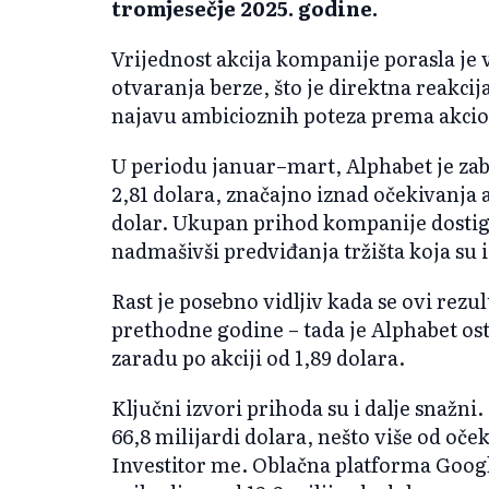
tromjesečje 2025. godine.
Vrijednost akcija kompanije porasla je 
otvaranja berze, što je direktna reakcij
najavu ambicioznih poteza prema akci
U periodu januar–mart, Alphabet je zabi
2,81 dolara, značajno iznad očekivanja a
dolar. Ukupan prihod kompanije dostiga
nadmašivši predviđanja tržišta koja su i
Rast je posebno vidljiv kada se ovi rezu
prethodne godine – tada je Alphabet ost
zaradu po akciji od 1,89 dolara.
Ključni izvori prihoda su i dalje snažni
66,8 milijardi dolara, nešto više od oče
Investitor me. Oblačna platforma Google 