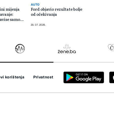
AUTO
ni mijenja
Ford objavio rezultate bolje
avanje:
od očekivanja
zavise samo
či
29. 07. 2026.
vi korištenja
Privatnost