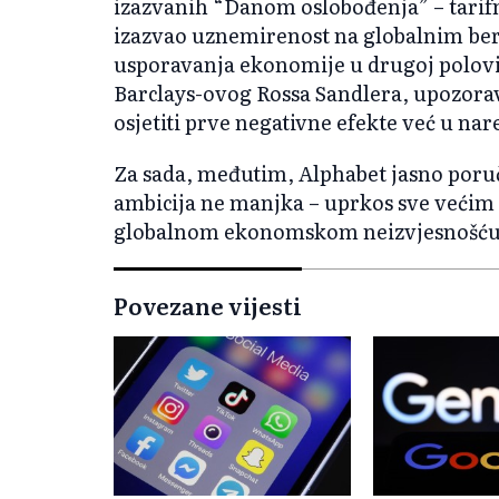
izazvanih “Danom oslobođenja” – tari
izazvao uznemirenost na globalnim ber
usporavanja ekonomije u drugoj polovin
Barclays-ovog Rossa Sandlera, upozorav
osjetiti prve negativne efekte već u n
Za sada, međutim, Alphabet jasno poruču
ambicija ne manjka – uprkos sve većim 
globalnom ekonomskom neizvjesnošću
Povezane vijesti