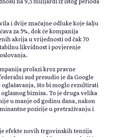
nosu na 9,5 milijardi iz istog perioda
vila i dvije značajne odluke koje šalju
ećava za 5%, dok će kompanija
ih akcija u vrijednosti od čak 70
tabilnu likvidnost i povjerenje
oslovanja.
ompanija prolazi kroz pravne
federalni sud presudio je da Google
oglašavanja, što bi moglo rezultirati
 oglasnog biznisa. To je druga velika
ije u manje od godinu dana, nakon
minantne pozicije u pretraživanju i
je efekte novih trgovinskih tenzija