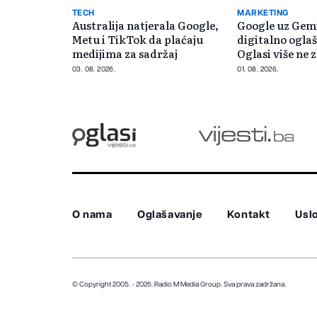
TECH
MARKETING
Australija natjerala Google,
Google uz Gemi
Metu i TikTok da plaćaju
digitalno oglaš
medijima za sadržaj
Oglasi više ne 
od ključnih rije
03. 08. 2026.
01. 08. 2026.
O nama
Oglašavanje
Kontakt
Uslo
© Copyright 2005. - 2026. Radio M Media Group.
Sva prava zadržana.