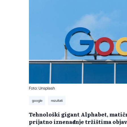
Foto: Unsplash
google
rezultati
Tehnološki gigant Alphabet, matičn
prijatno iznenađenje tržištima obja