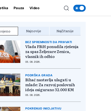
etika
Pauza
Video
Najnovije
Najčitanije
vojeno
BEZ SPREMNOSTI DA PRIHVATI
Vlada FBiH ponudila rješenja
za spas Željezare Zenica,
vlasnik ih odbio
05. 08. 2026.
PODRŠKA GRADA
Bihać nastavlja ulagati u
mlade: Za razvoj poslovnih
ideja osigurano 32.000 KM
05. 08. 2026.
POKRENUO INICIJATIVU