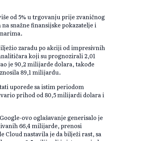
više od 5% u trgovanju prije zvaničnog
a na snažne finansijske pokazatelje i
onarima.
lježio zaradu po akciji od impresivnih
nalitičara koji su prognozirali 2,01
o je 90,2 milijarde dolara, takođe
znosila 89,1 milijardu.
ltati uporede sa istim periodom
vario prihod od 80,5 milijardi dolara i
. Google-ovo oglašavanje generisalo je
kivanih 66,4 milijarde, prenosi
Cloud nastavila je da bilježi rast, sa