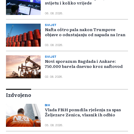
svijetu i koliko vrijede
06. 08. 2026.
SVIJET
Nafta oštro pala nakon Trumpove
objave o odustajanju od napada na Iran
03. 08. 2026.
SVIJET
Novi sporazum Bagdada i Ankare:
750.000 barela dnevno kroz naftovod
02. 08. 2026.
Izdvojeno
BIH
Vlada FBiH ponudila rješenja za spas
Željezare Zenica, vlasnik ih odbio
05. 08. 2026.