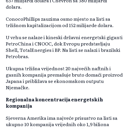
637 milijardi dolara i Chevron sa 380 milijardi
dolara.
ConocoPhillips zauzima osmo mjesto na listi sa
tržišnom kapitalizacijom od 152 milijarde dolara.
U vrhu se nalaze i kineski državni energetski giganti
PetroChina i CNOOC, dok Evropu predstavljaju
Shell, TotalEnergies i BP. Na listi se nalazi i brazilski
Petrobras.
Ukupna tržišna vrijednost 20 najvećih naftnih i
gasnih kompanija premašuje bruto domaći proizvod
Japana i približava se ekonomskom outputu
Njemačke.
Regionalna koncentracija energetskih
kompanija
Sjeverna Amerika ima najveće prisustvo na listi sa
ukupno 10 kompanija vrijednih oko 1,9 biliona