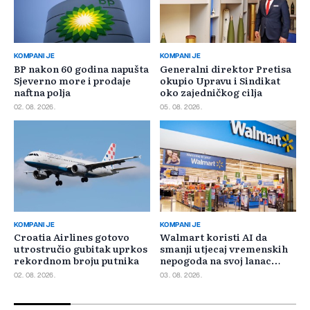
KOMPANIJE
KOMPANIJE
BP nakon 60 godina napušta
Generalni direktor Pretisa
Sjeverno more i prodaje
okupio Upravu i Sindikat
naftna polja
oko zajedničkog cilja
02. 08. 2026.
05. 08. 2026.
KOMPANIJE
KOMPANIJE
Croatia Airlines gotovo
Walmart koristi AI da
utrostručio gubitak uprkos
smanji utjecaj vremenskih
rekordnom broju putnika
nepogoda na svoj lanac
snabdijevanja
02. 08. 2026.
03. 08. 2026.