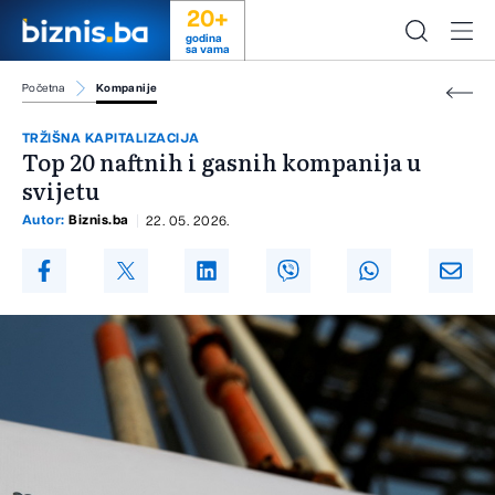
20+
godina
sa vama
Početna
Kompanije
TRŽIŠNA KAPITALIZACIJA
Top 20 naftnih i gasnih kompanija u
svijetu
Autor:
Biznis.ba
22. 05. 2026.