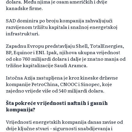
dolara. Među njima je osam američkih i dvije
kanadske firme.
SAD dominira po broju kompanija zahvaljujući
razvijenom tržištu kapitala i snažnoj energetskoj
infrastrukturi.
Zapadnu Evropu predstavljaju Shell, TotalEnergies,
BP, Equinor i ENI. Ipak, njihova ukupna vrijednost
od oko 760 milijardi dolara i dalje je znatno manja od
tržišne kapitalizacije Saudi Aramca.
Istočna Azija zastupljena je kroz kineske državne
kompanije PetroChina, CNOOC i Sinopec, koje
zajedno vrijede više od 540 milijardi dolara.
Šta pokreće vrijednosti naftnih i gasnih
kompanija?
Vrijednosti energetskih kompanija danas zavise od
dvije ključne stvari – sigurnosti snabdijevanja i