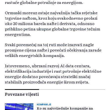
rastuće globalne potražnje za energijom.
Ormuski moreuz ostaje najvažnija tačka svjetske
trgovine naftom, kroz koju svakodnevno prolazi
oko 20 miliona barela nafte i derivata, odnosno
približno petina ukupne globalne trgovine tečnim
energentima.
Svaki poremećaj na toj ruti može izazvati nagle
promjene cijena nafte i povećati očekivanja zarade
velikih energetskih kompanija.
Istovremeno, ubrzani razvoj AI data centara,
elektrifikacija industrije i rast potrošnje električne
energije dodatno povećavaju strateški značaj
stabilnih proizvođača energije širom svijeta.
Povezane vijesti
KOMPANIJE
Ko su najvrijednije kompanije na