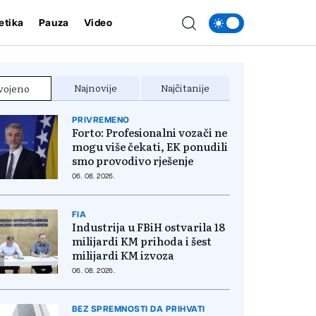
etika
Pauza
Video
Najnovije
Najčitanije
vojeno
PRIVREMENO
Forto: Profesionalni vozači ne
mogu više čekati, EK ponudili
smo provodivo rješenje
06. 08. 2026.
FIA
Industrija u FBiH ostvarila 18
milijardi KM prihoda i šest
milijardi KM izvoza
06. 08. 2026.
BEZ SPREMNOSTI DA PRIHVATI