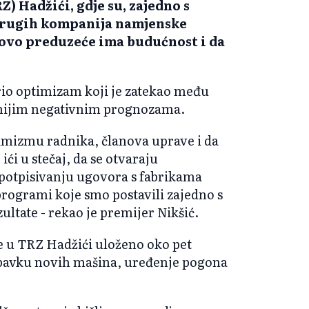
 Hadžići, gdje su, zajedno s
rugih kompanija namjenske
 ovo preduzeće ima budućnost i da
brio optimizam koji je zatekao među
nijim negativnim prognozama.
imizmu radnika, članova uprave i da
i u stečaj, da se otvaraju
 potpisivanju ugovora s fabrikama
programi koje smo postavili zajedno s
tate - rekao je premijer Nikšić.
e u TRZ Hadžići uloženo oko pet
bavku novih mašina, uređenje pogona