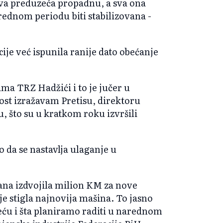
kva preduzeća propadnu, a sva ona
arednom periodu biti stabilizovana -
cije već ispunila ranije dato obećanje
ima TRZ Hadžići i to je jučer u
ost izražavam Pretisu, direktoru
, što su u kratkom roku izvršili
o da se nastavlja ulaganje u
dana izdvojila milion KM za nove
je stigla najnovija mašina. To jasno
u i šta planiramo raditi u narednom