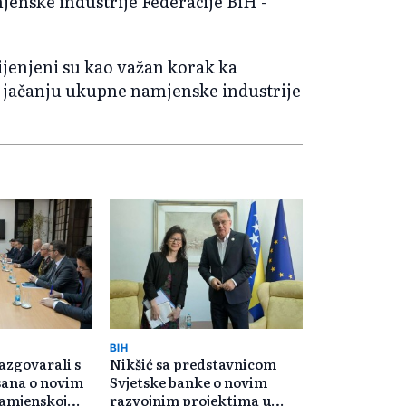
jenske industrije Federacije BiH -
ijenjeni su kao važan korak ka
 i jačanju ukupne namjenske industrije
BIH
razgovarali s
Nikšić sa predstavnicom
sana o novim
Svjetske banke o novim
namjenskoj
razvojnim projektima u