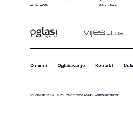
industriji
industriji
23. 07. 2026.
23. 07. 2026.
O nama
Oglašavanje
Kontakt
Uslo
© Copyright 2005. - 2026. Radio M Media Group.
Sva prava zadržana.