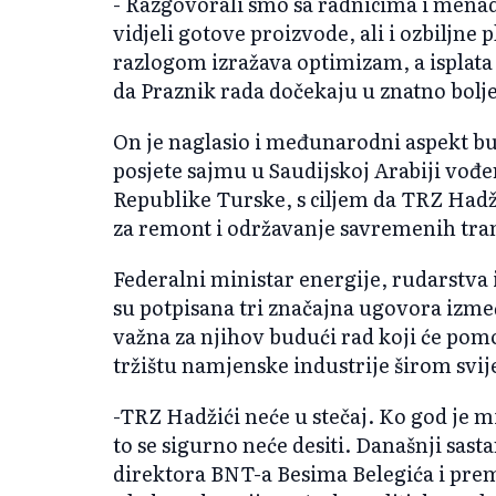
- Razgovorali smo sa radnicima i mena
vidjeli gotove proizvode, ali i ozbiljne
razlogom izražava optimizam, a isplata 
da Praznik rada dočekaju u znatno bolj
On je naglasio i međunarodni aspekt b
posjete sajmu u Saudijskoj Arabiji vođ
Republike Turske, s ciljem da TRZ Hadži
za remont i održavanje savremenih tran
Federalni ministar energije, rudarstva 
su potpisana tri značajna ugovora izme
važna za njihov budući rad koji će pomoć
tržištu namjenske industrije širom svij
-TRZ Hadžići neće u stečaj. Ko god je mi
to se sigurno neće desiti. Današnji sast
direktora BNT-a Besima Belegića i prem