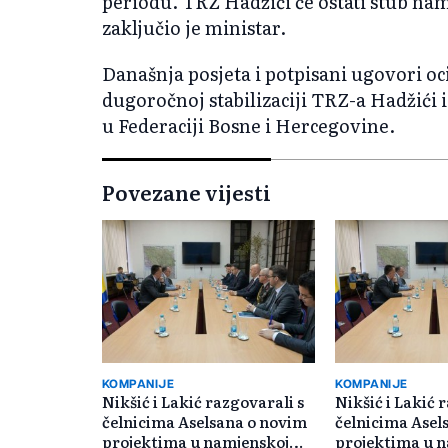
periodu. TRZ Hadžići će ostati stub nam
zaključio je ministar.
Današnja posjeta i potpisani ugovori oc
dugoročnoj stabilizaciji TRZ-a Hadžići
u Federaciji Bosne i Hercegovine.
Povezane vijesti
KOMPANIJE
KOMPANIJE
Nikšić i Lakić razgovarali s
Nikšić i Lakić 
čelnicima Aselsana o novim
čelnicima Asel
projektima u namjenskoj
projektima u 