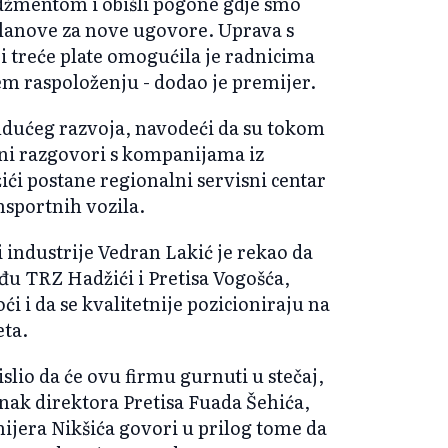
džmentom i obišli pogone gdje smo
 planove za nove ugovore. Uprava s
i treće plate omogućila je radnicima
em raspoloženju - dodao je premijer.
udućeg razvoja, navodeći da su tokom
eni razgovori s kompanijama iz
ći postane regionalni servisni centar
sportnih vozila.
i industrije Vedran Lakić je rekao da
đu TRZ Hadžići i Pretisa Vogošća,
i i da se kvalitetnije pozicioniraju na
eta.
slio da će ovu firmu gurnuti u stečaj,
anak direktora Pretisa Fuada Šehića,
ijera Nikšića govori u prilog tome da