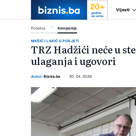
20+
Vijesti
godina
sa vama
Početna
Kompanije
NIKŠIĆ I LAKIĆ U POSJETI
TRZ Hadžići neće u ste
ulaganja i ugovori
Autor:
Biznis.ba
30. 04. 2026.