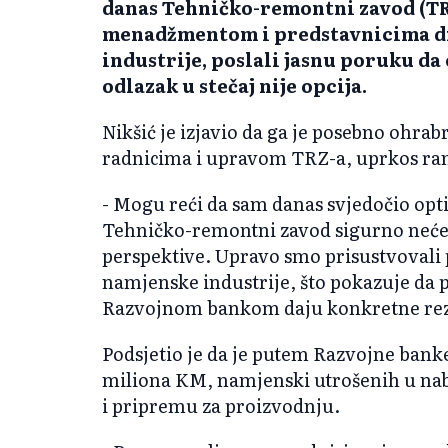
danas Tehničko-remontni zavod (TRZ)
menadžmentom i predstavnicima d
industrije, poslali jasnu poruku da
odlazak u stečaj nije opcija.
Nikšić je izjavio da ga je posebno ohra
radnicima i upravom TRZ-a, uprkos ra
- Mogu reći da sam danas svjedočio opt
Tehničko-remontni zavod sigurno neće ić
perspektive. Upravo smo prisustvovali
namjenske industrije, što pokazuje da 
Razvojnom bankom daju konkretne rezul
Podsjetio je da je putem Razvojne bank
miliona KM, namjenski utrošenih u na
i pripremu za proizvodnju.