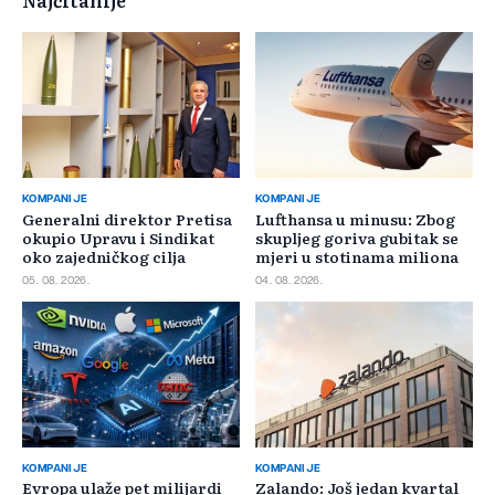
Najčitanije
KOMPANIJE
KOMPANIJE
Generalni direktor Pretisa
Lufthansa u minusu: Zbog
okupio Upravu i Sindikat
skupljeg goriva gubitak se
oko zajedničkog cilja
mjeri u stotinama miliona
05. 08. 2026.
04. 08. 2026.
KOMPANIJE
KOMPANIJE
Evropa ulaže pet milijardi
Zalando: Još jedan kvartal