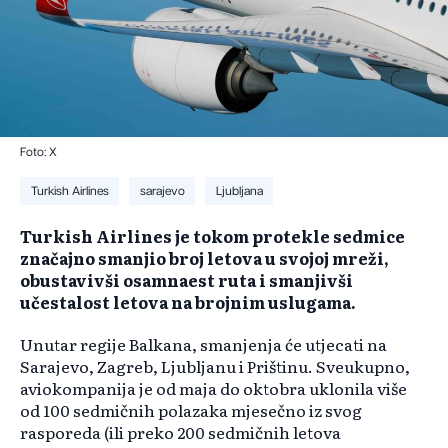
Foto: X
Turkish Airlines
sarajevo
Ljubljana
Turkish Airlines je tokom protekle sedmice
značajno smanjio broj letova u svojoj mreži,
obustavivši osamnaest ruta i smanjivši
učestalost letova na brojnim uslugama.
Unutar regije Balkana, smanjenja će utjecati na
Sarajevo, Zagreb, Ljubljanu i Prištinu. Sveukupno,
aviokompanija je od maja do oktobra uklonila više
od 100 sedmičnih polazaka mjesečno iz svog
rasporeda (ili preko 200 sedmičnih letova