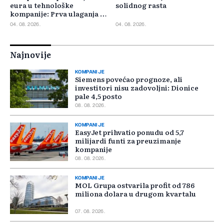
eura u tehnološke
solidnog rasta
kompanije: Prva ulaganja na
jesen
04. 08. 2026.
04. 08. 2026.
Najnovije
KOMPANIJE
Siemens povećao prognoze, ali
investitori nisu zadovoljni: Dionice
pale 4,5 posto
08. 08. 2026.
KOMPANIJE
EasyJet prihvatio ponudu od 5,7
milijardi funti za preuzimanje
kompanije
08. 08. 2026.
KOMPANIJE
MOL Grupa ostvarila profit od 786
miliona dolara u drugom kvartalu
07. 08. 2026.