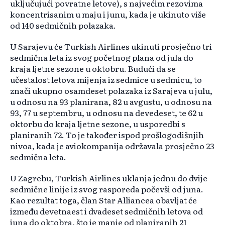
uključujući povratne letove), s najvećim rezovima
koncentrisanim u maju i junu, kada je ukinuto više
od 140 sedmičnih polazaka.
U Sarajevu će Turkish Airlines ukinuti prosječno tri
sedmična leta iz svog početnog plana od jula do
kraja ljetne sezone u oktobru. Budući da se
učestalost letova mijenja iz sedmice u sedmicu, to
znači ukupno osamdeset polazaka iz Sarajeva u julu,
u odnosu na 93 planirana, 82 u avgustu, u odnosu na
93, 77 u septembru, u odnosu na devedeset, te 62 u
oktorbu do kraja ljetne sezone, u usporedbi s
planiranih 72. To je također ispod prošlogodišnjih
nivoa, kada je aviokompanija održavala prosječno 23
sedmična leta.
U Zagrebu, Turkish Airlines uklanja jednu do dvije
sedmične linije iz svog rasporeda počevši od juna.
Kao rezultat toga, član Star Alliancea obavljat će
između devetnaest i dvadeset sedmičnih letova od
juna do oktobra, što je manje od planiranih 21