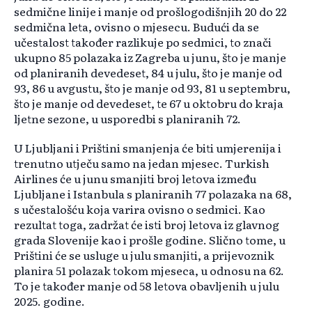
sedmične linije i manje od prošlogodišnjih 20 do 22
sedmična leta, ovisno o mjesecu. Budući da se
učestalost također razlikuje po sedmici, to znači
ukupno 85 polazaka iz Zagreba u junu, što je manje
od planiranih devedeset, 84 u julu, što je manje od
93, 86 u avgustu, što je manje od 93, 81 u septembru,
što je manje od devedeset, te 67 u oktobru do kraja
ljetne sezone, u usporedbi s planiranih 72.
U Ljubljani i Prištini smanjenja će biti umjerenija i
trenutno utječu samo na jedan mjesec. Turkish
Airlines će u junu smanjiti broj letova između
Ljubljane i Istanbula s planiranih 77 polazaka na 68,
s učestalošću koja varira ovisno o sedmici. Kao
rezultat toga, zadržat će isti broj letova iz glavnog
grada Slovenije kao i prošle godine. Slično tome, u
Prištini će se usluge u julu smanjiti, a prijevoznik
planira 51 polazak tokom mjeseca, u odnosu na 62.
To je također manje od 58 letova obavljenih u julu
2025. godine.