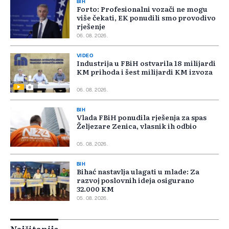
BIH
Forto: Profesionalni vozači ne mogu
više čekati, EK ponudili smo provodivo
rješenje
06. 08. 2026.
VIDEO
Industrija u FBiH ostvarila 18 milijardi
KM prihoda i šest milijardi KM izvoza
06. 08. 2026.
BIH
Vlada FBiH ponudila rješenja za spas
Željezare Zenica, vlasnik ih odbio
05. 08. 2026.
BIH
Bihać nastavlja ulagati u mlade: Za
razvoj poslovnih ideja osigurano
32.000 KM
05. 08. 2026.