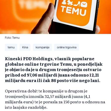
Foto: Temu
temu
Kina
kompanije
online trgovina
Kineski PDD Holdings, vlasnik popularne
globalne online trgovine Temu, u ponedjeljak
je objavio da je u drugom tromjesečju ostvario
prihod od 97,06 milijardi juana odnosno 12,21
milijardu eura ili čak 86 posto više nego lani.
Operativna dobit te kompanije u drugom je
tromjesečju iznosila 32,57 milijardi juana (4,1
milijarda eura) te je porasla za 156 posto u odnosu na
isto lanjsko razdoblje.