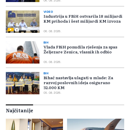
06. 08. 2026.
VIDEO
Industrija u FBiH ostvarila 18 milijardi
KM prihoda i šest milijardi KM izvoza
06. 08. 2026.
BIH
Vlada FBiH ponudila rješenja za spas
Željezare Zenica, vlasnik ih odbio
05. 08. 2026.
BIH
Bihać nastavlja ulagati u mlade: Za
razvoj poslovnih ideja osigurano
32.000 KM
05. 08. 2026.
Najčitanije