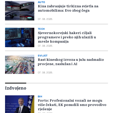
AUTO
Kina zabranjuje tirkizna svjetla na
automobilima: Evo zbog čega
07. 08. 2026.
TECH
Sjevernokorejski hakeri ciljali
programere i preko njih ulazili u
mreže kompanija
07. 08. 2026.
SVIJET
Rast kineskog izvoza u julu nadmašio
procjene, zaslužan i AI
07. 08. 2026.
Izdvojeno
BIH
Forto: Profesionalni vozači ne mogu
više čekati, EK ponudili smo provodivo
rješenje