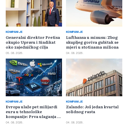
KOMPANIJE
KOMPANIJE
Generalni direktor Pretisa
Lufthansa u minusu: Zbog
okupio Upravu i Sindikat
skupljeg goriva gubitak se
oko zajedničkog cilja
mjeri u stotinama miliona
05. 08. 2026.
04. 08. 2026.
KOMPANIJE
KOMPANIJE
Evropa ulaže pet milijardi
Zalando: Još jedan kvartal
eura u tehnološke
solidnog rasta
kompanije: Prva ulaganja na
jesen
04. 08. 2026.
04. 08. 2026.