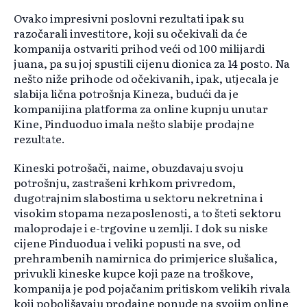
Ovako impresivni poslovni rezultati ipak su
razočarali investitore, koji su očekivali da će
kompanija ostvariti prihod veći od 100 milijardi
juana, pa su joj spustili cijenu dionica za 14 posto. Na
nešto niže prihode od očekivanih, ipak, utjecala je
slabija lična potrošnja Kineza, budući da je
kompanijina platforma za online kupnju unutar
Kine, Pinduoduo imala nešto slabije prodajne
rezultate.
Kineski potrošači, naime, obuzdavaju svoju
potrošnju, zastrašeni krhkom privredom,
dugotrajnim slabostima u sektoru nekretnina i
visokim stopama nezaposlenosti, a to šteti sektoru
maloprodaje i e-trgovine u zemlji. I dok su niske
cijene Pinduodua i veliki popusti na sve, od
prehrambenih namirnica do primjerice slušalica,
privukli kineske kupce koji paze na troškove,
kompanija je pod pojačanim pritiskom velikih rivala
koji poboljšavaju prodajne ponude na svojim online