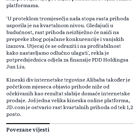
platformama.
'U proteklom tromjesečju naša stopa rasta prihoda
usporila je na kvartalnom nivou. Gledajući u
budućnost, rast prihoda neizbježno će naići na
prepreke zbog pojačane konkurencije i vanjskih
izazova. Utjecaj će se odraziti i na profitabilnost
kako nastavljamo odlučno ulagati', rekla je
potpredsjednica odjela za finansije PDD Holdingsa
Jun Liu.
Kineski div internetske trgovine Alibaba također je
početkom mjeseca objavio prihode niže od
očekivanih kao rezultat slabije domaće internetske
prodaje. Još jedna velika kineska online platforma,
JD.com je ostvario rast kvartalnih prihoda od tek 1,2
posto.
Povezane vijesti