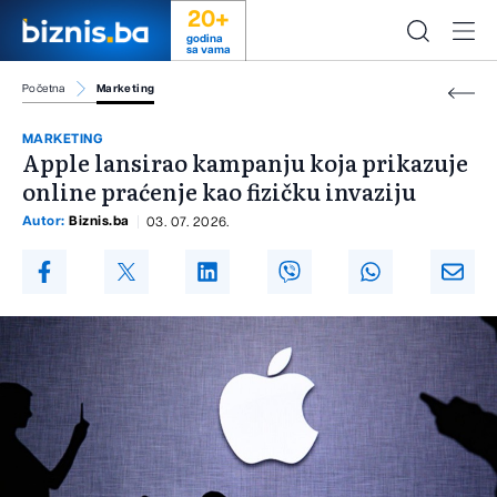
20+
godina
sa vama
Početna
Marketing
MARKETING
Apple lansirao kampanju koja prikazuje
online praćenje kao fizičku invaziju
Autor:
Biznis.ba
03. 07. 2026.