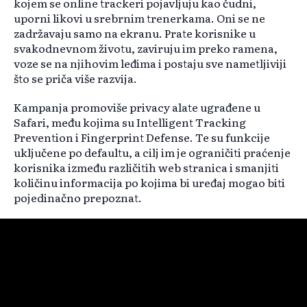
kojem se online trackeri pojavljuju kao čudni,
uporni likovi u srebrnim trenerkama. Oni se ne
zadržavaju samo na ekranu. Prate korisnike u
svakodnevnom životu, zaviruju im preko ramena,
voze se na njihovim leđima i postaju sve nametljiviji
što se priča više razvija.
Kampanja promoviše privacy alate ugrađene u
Safari, među kojima su Intelligent Tracking
Prevention i Fingerprint Defense. Te su funkcije
uključene po defaultu, a cilj im je ograničiti praćenje
korisnika između različitih web stranica i smanjiti
količinu informacija po kojima bi uređaj mogao biti
pojedinačno prepoznat.