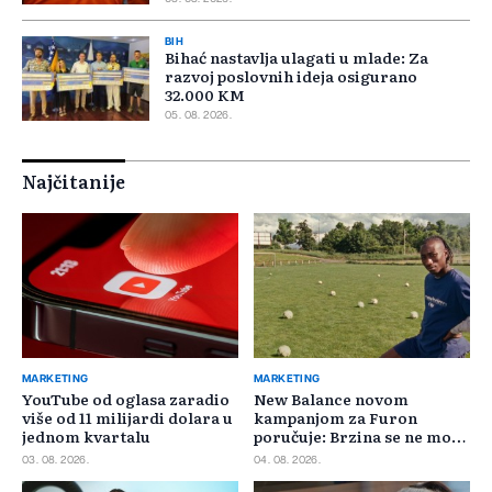
BIH
Bihać nastavlja ulagati u mlade: Za
razvoj poslovnih ideja osigurano
32.000 KM
05. 08. 2026.
Najčitanije
MARKETING
MARKETING
YouTube od oglasa zaradio
New Balance novom
više od 11 milijardi dolara u
kampanjom za Furon
jednom kvartalu
poručuje: Brzina se ne može
požuriti
03. 08. 2026.
04. 08. 2026.