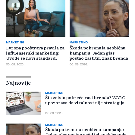
MARKETING
MARKETING
Evropa pooštrava pravila za
Škoda pokrenula neobičnu
influenserski marketing:
kampanju: Jedan glas
Uvode se novi standardi
postao zaštitni znak brenda
05. 08. 2026.
06. 08. 2026.
Najnovije
MARKETING
Šta zaista pokreće rast brenda? WARC
upozorava da viralnost nije strategija
07. 08. 2026.
MARKETING
Škoda pokrenula neobičnu kampanju:
Jedan glas postao zaštitni znak brenda