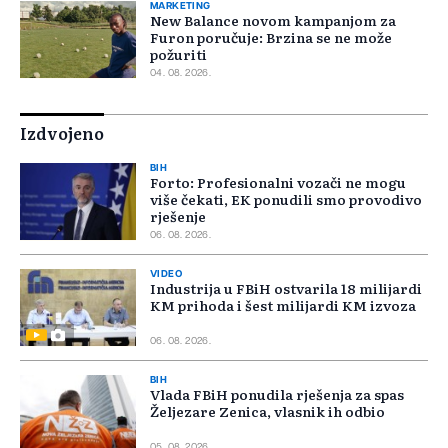
MARKETING
New Balance novom kampanjom za
Furon poručuje: Brzina se ne može
požuriti
04. 08. 2026.
Izdvojeno
BIH
Forto: Profesionalni vozači ne mogu
više čekati, EK ponudili smo provodivo
rješenje
06. 08. 2026.
VIDEO
Industrija u FBiH ostvarila 18 milijardi
KM prihoda i šest milijardi KM izvoza
06. 08. 2026.
BIH
Vlada FBiH ponudila rješenja za spas
Željezare Zenica, vlasnik ih odbio
05. 08. 2026.