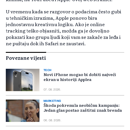
U vremenu kada se razgovor o podacima često gubi
u tehničkim izrazima, Apple ponovo bira
jednostavnu kreativnu logiku. Ako je online
tracking teško objasniti, možda ga je dovoljno
pokazati kao grupu ljudi koji vam se zakače za leđa i
ne puštaju dok ih Safari ne zaustavi.
Povezane vijesti
TECH
Novi iPhone mogao bi dobiti najveći
ekran u historiji Applea
07. 08. 2026.
MARKETING
Škoda pokrenula neobičnu kampanju:
Jedan glas postao zaštitni znak brenda
06. 08. 2026.