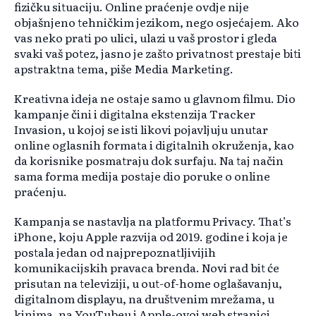
fizičku situaciju. Online praćenje ovdje nije
objašnjeno tehničkim jezikom, nego osjećajem. Ako
vas neko prati po ulici, ulazi u vaš prostor i gleda
svaki vaš potez, jasno je zašto privatnost prestaje biti
apstraktna tema, piše Media Marketing.
Kreativna ideja ne ostaje samo u glavnom filmu. Dio
kampanje čini i digitalna ekstenzija Tracker
Invasion, u kojoj se isti likovi pojavljuju unutar
online oglasnih formata i digitalnih okruženja, kao
da korisnike posmatraju dok surfaju. Na taj način
sama forma medija postaje dio poruke o online
praćenju.
Kampanja se nastavlja na platformu Privacy. That’s
iPhone, koju Apple razvija od 2019. godine i koja je
postala jedan od najprepoznatljivijih
komunikacijskih pravaca brenda. Novi rad bit će
prisutan na televiziji, u out-of-home oglašavanju,
digitalnom displayu, na društvenim mrežama, u
kinima, na YouTubeu i Apple-ovoj web stranici.