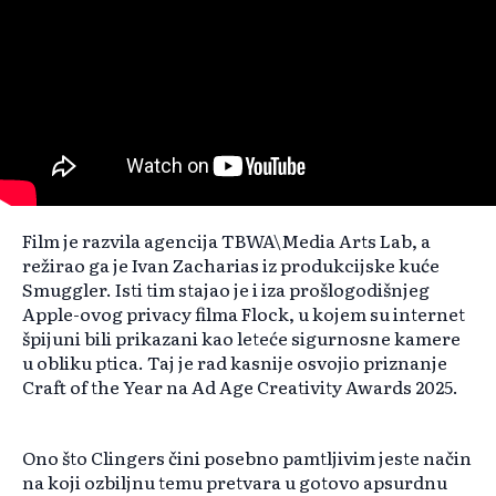
Film je razvila agencija TBWA\Media Arts Lab, a
režirao ga je Ivan Zacharias iz produkcijske kuće
Smuggler. Isti tim stajao je i iza prošlogodišnjeg
Apple-ovog privacy filma Flock, u kojem su internet
špijuni bili prikazani kao leteće sigurnosne kamere
u obliku ptica. Taj je rad kasnije osvojio priznanje
Craft of the Year na Ad Age Creativity Awards 2025.
Ono što Clingers čini posebno pamtljivim jeste način
na koji ozbiljnu temu pretvara u gotovo apsurdnu