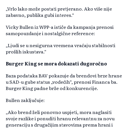
„Vrlo lako može postati pretjerano. Ako više nije
zabavno, publika gubi interes.“
Vicky Bullen iz WPP-a ističe da kampanja prenosi
samopouzdanje i nostalgične reference:
„Ljudi se u nesigurna vremena vraćaju stabilnosti
prošlih iskustava.“
Burger King se mora dokazati dugoročno
Baza podataka BAV pokazuje da brendovi brze hrane
u SAD-u gube status „vodećih“, prenosi Financa ba.
Burger King padne brže od konkurencije.
Bullen zaključuje:
„Ako brend želi ponovno uspjeti, mora naglasiti
svoje razlike i ponuditi hranu relevantnu za novu
generaciju s drugačijim stavovima prema hrani i