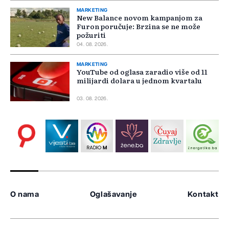
MARKETING
New Balance novom kampanjom za
Furon poručuje: Brzina se ne može
požuriti
04. 08. 2026.
MARKETING
YouTube od oglasa zaradio više od 11
milijardi dolara u jednom kvartalu
03. 08. 2026.
O nama
Oglašavanje
Kontakt