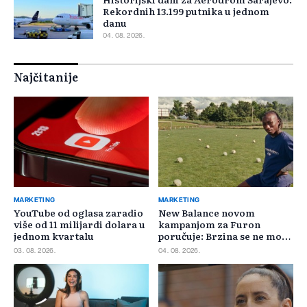
Rekordnih 13.199 putnika u jednom
danu
04. 08. 2026.
Najčitanije
MARKETING
MARKETING
YouTube od oglasa zaradio
New Balance novom
više od 11 milijardi dolara u
kampanjom za Furon
jednom kvartalu
poručuje: Brzina se ne može
požuriti
03. 08. 2026.
04. 08. 2026.