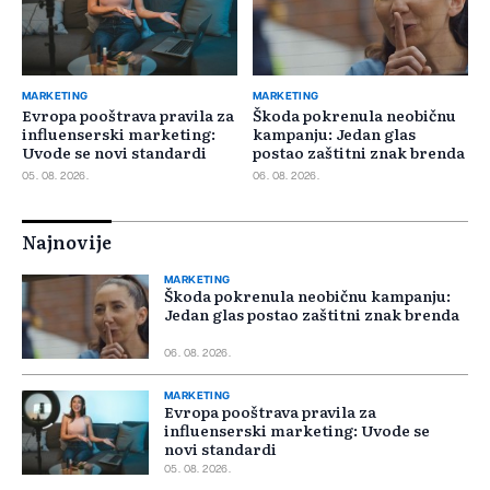
MARKETING
MARKETING
Evropa pooštrava pravila za
Škoda pokrenula neobičnu
influenserski marketing:
kampanju: Jedan glas
Uvode se novi standardi
postao zaštitni znak brenda
05. 08. 2026.
06. 08. 2026.
Najnovije
MARKETING
Škoda pokrenula neobičnu kampanju:
Jedan glas postao zaštitni znak brenda
06. 08. 2026.
MARKETING
Evropa pooštrava pravila za
influenserski marketing: Uvode se
novi standardi
05. 08. 2026.