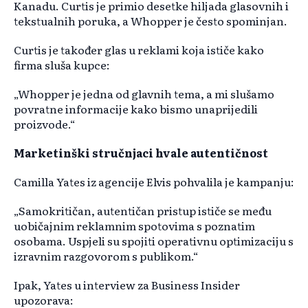
Kanadu. Curtis je primio desetke hiljada glasovnih i
tekstualnih poruka, a Whopper je često spominjan.
Curtis je također glas u reklami koja ističe kako
firma sluša kupce:
„Whopper je jedna od glavnih tema, a mi slušamo
povratne informacije kako bismo unaprijedili
proizvode.“
Marketinški stručnjaci hvale autentičnost
Camilla Yates iz agencije Elvis pohvalila je kampanju:
„Samokritičan, autentičan pristup ističe se među
uobičajnim reklamnim spotovima s poznatim
osobama. Uspjeli su spojiti operativnu optimizaciju s
izravnim razgovorom s publikom.“
Ipak, Yates u interview za Business Insider
upozorava: