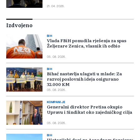
21. 04. 2026.
Izdvojeno
BIH
Vlada FBiH ponudila rješenja za spas
Željezare Zenica, vlasnik ih odbio
05. 08. 2026.
BIH
Bihać nastavlja ulagati u mlade: Za
razvoj poslovnih ideja osigurano
32.000 KM
05. 08. 2026.
KOMPANIJE
Generalni direktor Pretisa okupio
Upravu i Sindikat oko zajedničkog cilja
05. 08. 2026.
BIH
Historijski dani za Aerodrom Sarajevo: