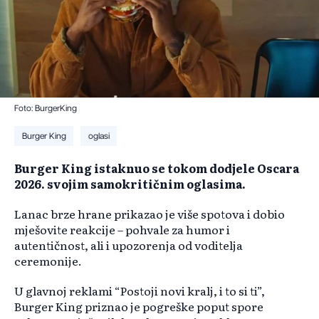
Foto: BurgerKing
Burger King
oglasi
Burger King istaknuo se tokom dodjele Oscara
2026. svojim samokritičnim oglasima.
Lanac brze hrane prikazao je više spotova i dobio
mješovite reakcije – pohvale za humor i
autentičnost, ali i upozorenja od voditelja
ceremonije.
U glavnoj reklami “Postoji novi kralj, i to si ti”,
Burger King priznao je pogreške poput spore