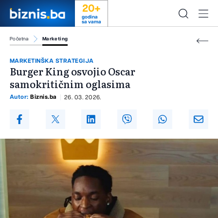
20+
godina
sa vama
Početna
Marketing
MARKETINŠKA STRATEGIJA
Burger King osvojio Oscar
samokritičnim oglasima
Autor:
Biznis.ba
26. 03. 2026.