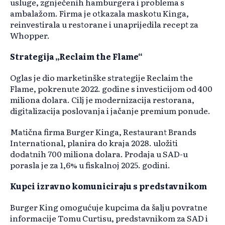
usluge, zgnječenih hamburgera i problema s
ambalažom. Firma je otkazala maskotu Kinga,
reinvestirala u restorane i unaprijedila recept za
Whopper.
Strategija „Reclaim the Flame“
Oglas je dio marketinške strategije Reclaim the
Flame, pokrenute 2022. godine s investicijom od 400
miliona dolara. Cilj je modernizacija restorana,
digitalizacija poslovanja i jačanje premium ponude.
Matična firma Burger Kinga, Restaurant Brands
International, planira do kraja 2028. uložiti
dodatnih 700 miliona dolara. Prodaja u SAD-u
porasla je za 1,6% u fiskalnoj 2025. godini.
Kupci izravno komuniciraju s predstavnikom
Burger King omogućuje kupcima da šalju povratne
informacije Tomu Curtisu, predstavnikom za SAD i