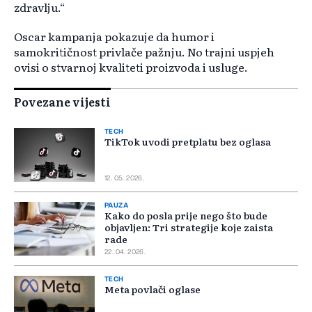
zdravlju.“
Oscar kampanja pokazuje da humor i
samokritičnost privlače pažnju. No trajni uspjeh
ovisi o stvarnoj kvaliteti proizvoda i usluge.
Povezane vijesti
TECH
TikTok uvodi pretplatu bez oglasa
12. 05. 2026.
PAUZA
Kako do posla prije nego što bude
objavljen: Tri strategije koje zaista
rade
22. 04. 2026.
TECH
Meta povlači oglase