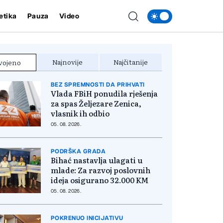
etika
Pauza
Video
Najnovije
Najčitanije
vojeno
BEZ SPREMNOSTI DA PRIHVATI
Vlada FBiH ponudila rješenja
za spas Željezare Zenica,
vlasnik ih odbio
05. 08. 2026.
PODRŠKA GRADA
Bihać nastavlja ulagati u
mlade: Za razvoj poslovnih
ideja osigurano 32.000 KM
05. 08. 2026.
POKRENUO INICIJATIVU