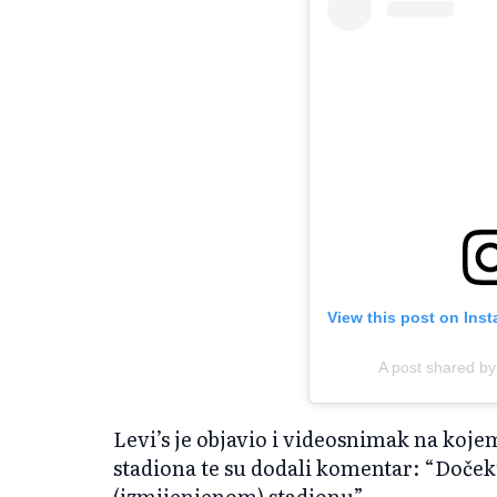
View this post on Ins
A post shared by
Levi’s je objavio i videosnimak na koje
stadiona te su dodali komentar: “Doček
(izmijenjenom) stadionu”.