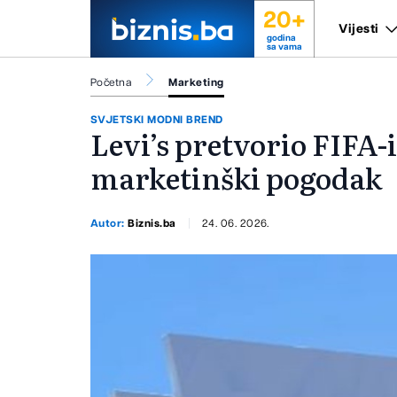
20+
Vijesti
godina
sa vama
Početna
Marketing
SVJETSKI MODNI BREND
Levi’s pretvorio FIFA-
marketinški pogodak
Autor:
Biznis.ba
24. 06. 2026.