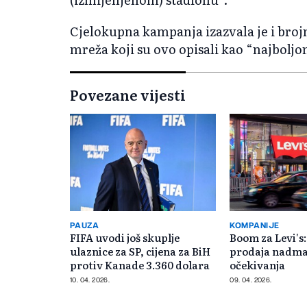
Cjelokupna kampanja izazvala je i broj
mreža koji su ovo opisali kao “najbolj
Povezane vijesti
PAUZA
KOMPANIJE
FIFA uvodi još skuplje
Boom za Levi's:
ulaznice za SP, cijena za BiH
prodaja nadma
protiv Kanade 3.360 dolara
očekivanja
10. 04. 2026.
09. 04. 2026.