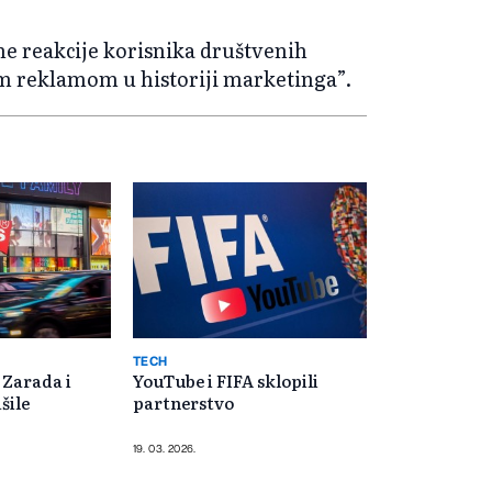
ne reakcije korisnika društvenih
om reklamom u historiji marketinga”.
TECH
 Zarada i
YouTube i FIFA sklopili
šile
partnerstvo
19. 03. 2026.