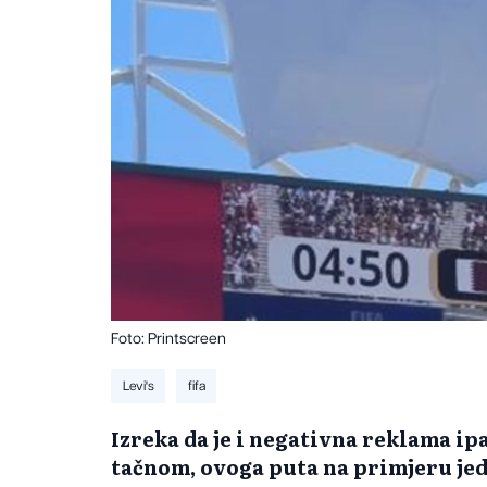
Foto: Printscreen
Levi's
fifa
Izreka da je i negativna reklama ip
tačnom, ovoga puta na primjeru jed