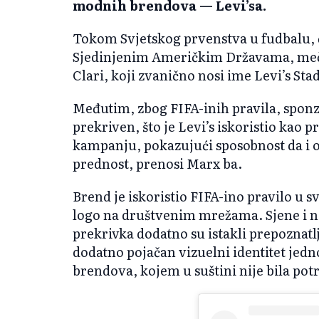
modnih brendova — Levi’sa.
Tokom Svjetskog prvenstva u fudbalu, či
Sjedinjenim Američkim Državama, meče
Clari, koji zvanično nosi ime Levi’s St
Međutim, zbog FIFA-inih pravila, sponz
prekriven, što je Levi’s iskoristio kao 
kampanju, pokazujući sposobnost da i 
prednost, prenosi Marx ba.
Brend je iskoristio FIFA-ino pravilo u sv
logo na društvenim mrežama. Sjene i nab
prekrivka dodatno su istakli prepoznatlji
dodatno pojačan vizuelni identitet jedn
brendova, kojem u suštini nije bila po