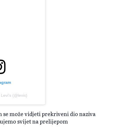
tagram
 Levi's (@levis)
m se može vidjeti prekriveni dio naziva
ujemo svijet na prelijepom