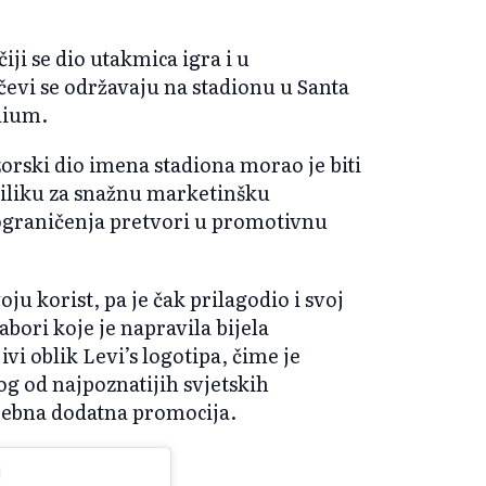
ji se dio utakmica igra i u
vi se održavaju na stadionu u Santa
adium.
orski dio imena stadiona morao je biti
priliku za snažnu marketinšku
ograničenja pretvori u promotivnu
oju korist, pa je čak prilagodio i svoj
ori koje je napravila bijela
vi oblik Levi’s logotipa, čime je
og od najpoznatijih svjetskih
trebna dodatna promocija.