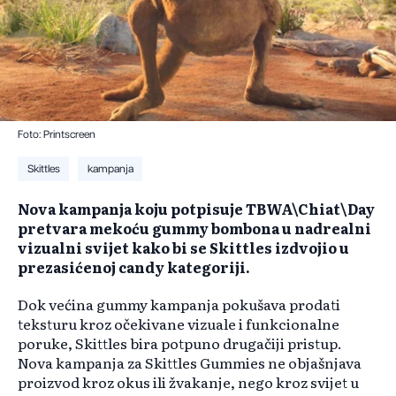
Foto: Printscreen
Skittles
kampanja
Nova kampanja koju potpisuje TBWA\Chiat\Day
pretvara mekoću gummy bombona u nadrealni
vizualni svijet kako bi se Skittles izdvojio u
prezasićenoj candy kategoriji.
Dok većina gummy kampanja pokušava prodati
teksturu kroz očekivane vizuale i funkcionalne
poruke, Skittles bira potpuno drugačiji pristup.
Nova kampanja za Skittles Gummies ne objašnjava
proizvod kroz okus ili žvakanje, nego kroz svijet u