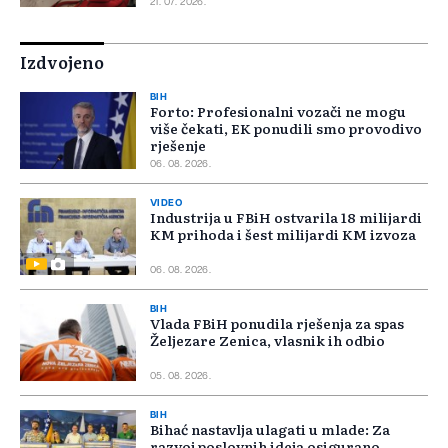
21. 07. 2026.
Izdvojeno
BIH
Forto: Profesionalni vozači ne mogu
više čekati, EK ponudili smo provodivo
rješenje
06. 08. 2026.
VIDEO
Industrija u FBiH ostvarila 18 milijardi
KM prihoda i šest milijardi KM izvoza
06. 08. 2026.
BIH
Vlada FBiH ponudila rješenja za spas
Željezare Zenica, vlasnik ih odbio
05. 08. 2026.
BIH
Bihać nastavlja ulagati u mlade: Za
razvoj poslovnih ideja osigurano