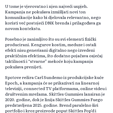
U tome je vjerovatno i njen najveći uspjeh.
Kampanja ne pokušava izmišljati novi ton
komunikacije kako bi djelovala relevantno, nego
koristi već postojeći DNK brenda i prilagođava ga
novom kontekstu.
Posebno je zanimljivo što su svi elementi fizički
producirani. Kengurov kostim, meduze i ostali
efekti nisu generisani digitalno nego izvedeni
praktičnim efektima, što dodatno pojačava osjećaj
taktilnosti i “stvarne” mekoće koju kampanja
pokušava prenijeti.
Spotove režira Carl Sundemo iz produkcijske kuće
Epoch, a kampanja će se prikazivati na linearnoj
televiziji, connected TV platformama, online videu i
društvenim mrežama. Skittles Gummies lansiran je
2020. godine, dok je linija Skittles Gummies Fuego
predstavljena 2025. godine. Brend paralelno širi
portfolio i kroz proizvode poput Skittles Pop’d i