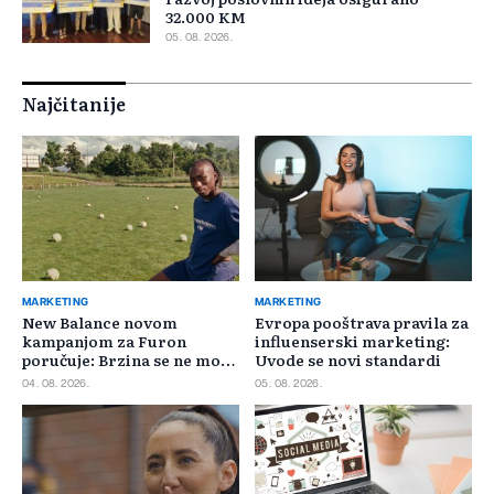
32.000 KM
05. 08. 2026.
Najčitanije
MARKETING
MARKETING
New Balance novom
Evropa pooštrava pravila za
kampanjom za Furon
influenserski marketing:
poručuje: Brzina se ne može
Uvode se novi standardi
požuriti
04. 08. 2026.
05. 08. 2026.