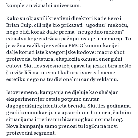
kompletan vizualni univerzum.
Kako su objasnili kreativni direktori Katie Bero i
Brian Culp, cilj nije bio prikazati “ugodnu” mekoću,
nego otići korak dalje prema “neugodno mekom”
iskustvu koje zadržava pažnju i ostaje u memoriji. To
je važna razlika jer većina FMCG komunikacije i
dalje koristi iste kategorijske kodove: macro shot
proizvoda, tekstura, eksplozija okusa i energični
cutovi. Skittles svjesno izbjegava taj jezik i bira nešto
što više liči na internet kulturu i surreal meme
estetiku nego na tradicionalnu candy reklamu.
Istovremeno, kampanja ne djeluje kao slučajan
eksperiment jer ostaje potpuno unutar
dugogodišnjeg identiteta brenda. Skittles godinama
gradi komunikaciju na apsurdnom humoru, čudnim
situacijama i tretiranju bizarnog kao normalnog.
Nova kampanja samo prenosi tu logiku na novi
proizvodni segment.