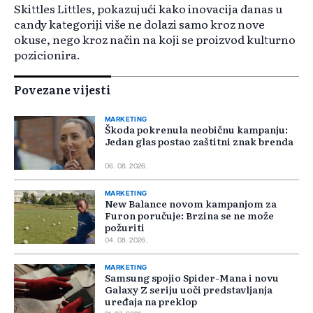
Skittles Littles, pokazujući kako inovacija danas u
candy kategoriji više ne dolazi samo kroz nove
okuse, nego kroz način na koji se proizvod kulturno
pozicionira.
Povezane vijesti
MARKETING
Škoda pokrenula neobičnu kampanju:
Jedan glas postao zaštitni znak brenda
06. 08. 2026.
MARKETING
New Balance novom kampanjom za
Furon poručuje: Brzina se ne može
požuriti
04. 08. 2026.
MARKETING
Samsung spojio Spider-Mana i novu
Galaxy Z seriju uoči predstavljanja
uređaja na preklop