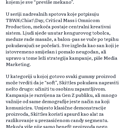
kojem je sve “previše mekano”.
U seriji nadrealnih spotova koje potpisuju
TBWA\Chiat\Day, Critical Mass i Omnicom
Production, mekoća postaje centralni kreativni
sistem. Ljudi sjede unutar kengurovog tobolca,
meduze rade masaže, a balon-pas se vuče po tepihu
pokušavajući se počešati. Sve izgleda kao san koji je
istovremeno smiješan i pomalo neugodan, ali
upravo u tome leži strategija kampanje, piše Media
Marketing.
U kategoriji u kojoj gotovo svaki gummy proizvod
može tvrditi da je “soft”, Skittles pokušava napraviti
nešto drugo: učiniti tu osobinu zapamtljivom.
Kampanja je razvijena za Gen Z publiku, ali mnogo
važnije od same demografije jeste način na koji
komunicira. Umjesto klasične demonstracije
proizvoda, Skittles koristi apsurd kao alat za
razlikovanje u prezasićenom candy segmentu.
Mekoća više nije samo benefit proizvoda nego