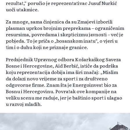
rezultat,“ poručio je reprezentativac Jusuf Nurkić
uoči utakmice.
Za mnoge, sama činjenica da su Zmajevi izborili
plasman uprkos brojnim preprekama – ograničenim
resursima, povredama i skepticizmu javnosti – već je
pobjeda. To je priča o „bosanskom inatu“, o vjeri u
tim i o duhu koji ne priznaje granice.
Predsjednik Upravnog odbora Košarkaškog Saveza
Bosne i Hercegovine, Aid Berbić, ističe da podrška
koju reprezentacija dobija ima širi značaj: „Mislim
da dolazi novo vrijeme za sport i za društveno
odgovorne firme. Znam šta je Energoinvest bio za
Bosnu i Hercegovinu. Povratak ove kompanije na
veliku scenu me raduje, jer je baštinio sport i ulagao
u razvoj mladih.