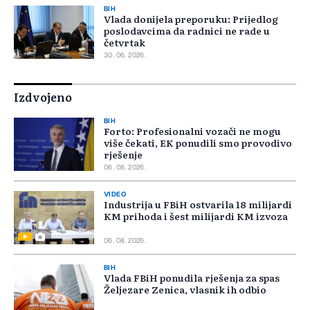
BIH
Vlada donijela preporuku: Prijedlog
poslodavcima da radnici ne rade u
četvrtak
30. 06. 2026.
Izdvojeno
BIH
Forto: Profesionalni vozači ne mogu
više čekati, EK ponudili smo provodivo
rješenje
06. 08. 2026.
VIDEO
Industrija u FBiH ostvarila 18 milijardi
KM prihoda i šest milijardi KM izvoza
06. 08. 2026.
BIH
Vlada FBiH ponudila rješenja za spas
Željezare Zenica, vlasnik ih odbio