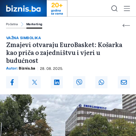
20+
godina
sa vama
Početna
Marketing
VAŽNA SIMBOLIKA
Zmajevi otvaraju EuroBasket: Košarka
kao priča o zajedništvu i vjeri u
budućnost
Autor:
Biznis.ba
28. 08. 2025.