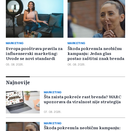
MARKETING
MARKETING
Evropa pooštrava pravila za
Škoda pokrenula neobičnu
influenserski marketing:
kampanju: Jedan glas
Uvode se novi standardi
postao zaštitni znak brenda
05. 08. 2026.
06. 08. 2026.
Najnovije
MARKETING
Šta zaista pokreće rast brenda? WARC
upozorava da viralnost nije strategija
07. 08. 2026.
MARKETING
Škoda pokrenula neobičnu kampanju: