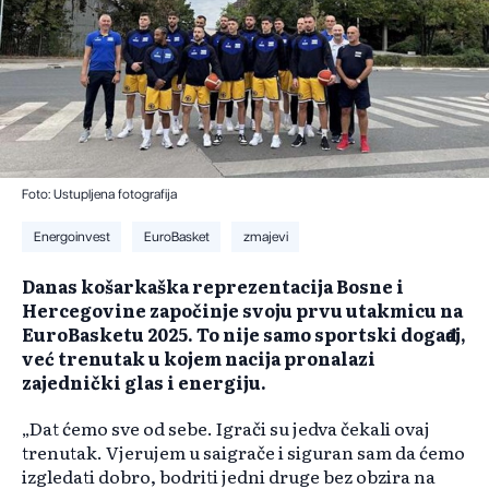
Foto: Ustupljena fotografija
Energoinvest
EuroBasket
zmajevi
Danas košarkaška reprezentacija Bosne i
Hercegovine započinje svoju prvu utakmicu na
EuroBasketu 2025. To nije samo sportski događaj,
već trenutak u kojem nacija pronalazi
zajednički glas i energiju.
„Dat ćemo sve od sebe. Igrači su jedva čekali ovaj
trenutak. Vjerujem u saigrače i siguran sam da ćemo
izgledati dobro, bodriti jedni druge bez obzira na