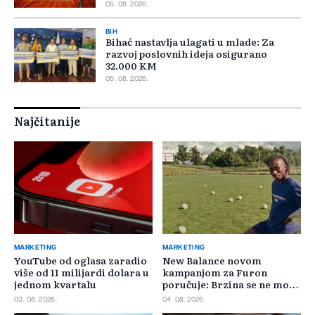
05. 08. 2026.
BIH
Bihać nastavlja ulagati u mlade: Za
razvoj poslovnih ideja osigurano
32.000 KM
05. 08. 2026.
Najčitanije
MARKETING
MARKETING
YouTube od oglasa zaradio
New Balance novom
više od 11 milijardi dolara u
kampanjom za Furon
jednom kvartalu
poručuje: Brzina se ne može
požuriti
03. 08. 2026.
04. 08. 2026.