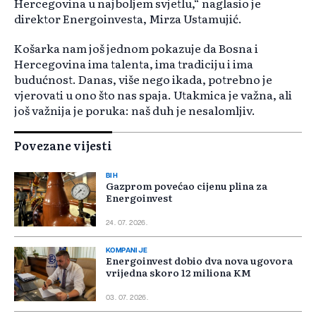
Hercegovina u najboljem svjetlu,“ naglasio je
direktor Energoinvesta, Mirza Ustamujić.
Košarka nam još jednom pokazuje da Bosna i
Hercegovina ima talenta, ima tradiciju i ima
budućnost. Danas, više nego ikada, potrebno je
vjerovati u ono što nas spaja. Utakmica je važna, ali
još važnija je poruka: naš duh je nesalomljiv.
Povezane vijesti
BIH
Gazprom povećao cijenu plina za
Energoinvest
24. 07. 2026.
KOMPANIJE
Energoinvest dobio dva nova ugovora
vrijedna skoro 12 miliona KM
03. 07. 2026.