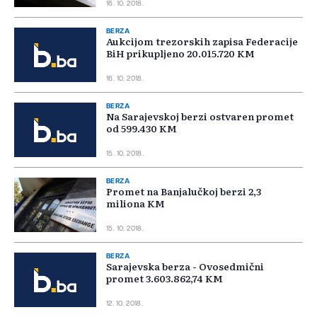
16. 10. 2018.
BERZA
Aukcijom trezorskih zapisa Federacije
BiH prikupljeno 20.015.720 KM
16. 10. 2018.
BERZA
Na Sarajevskoj berzi ostvaren promet
od 599.430 KM
15. 10. 2018.
BERZA
Promet na Banjalučkoj berzi 2,3
miliona KM
15. 10. 2018.
BERZA
Sarajevska berza - Ovosedmični
promet 3.603.862,74 KM
12. 10. 2018.