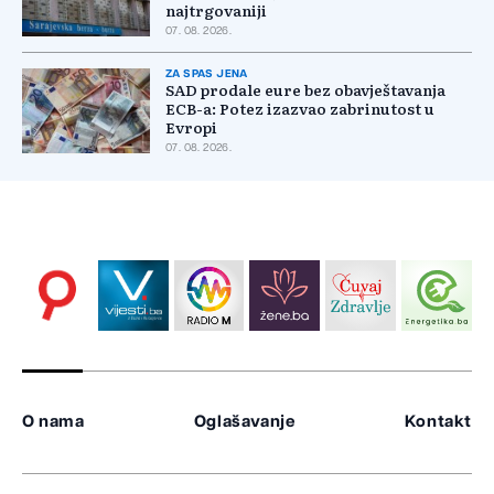
najtrgovaniji
07. 08. 2026.
ZA SPAS JENA
SAD prodale eure bez obavještavanja
ECB-a: Potez izazvao zabrinutost u
Evropi
07. 08. 2026.
O nama
Oglašavanje
Kontakt