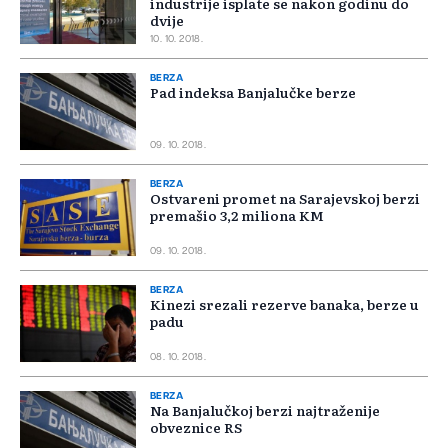
industrije isplate se nakon godinu do
dvije
10. 10. 2018.
BERZA
Pad indeksa Banjalučke berze
09. 10. 2018.
BERZA
Ostvareni promet na Sarajevskoj berzi
premašio 3,2 miliona KM
09. 10. 2018.
BERZA
Kinezi srezali rezerve banaka, berze u
padu
08. 10. 2018.
BERZA
Na Banjalučkoj berzi najtraženije
obveznice RS