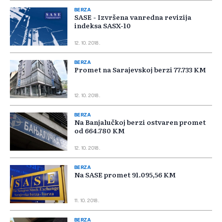
BERZA
SASE - Izvršena vanredna revizija
indeksa SASX-10
12. 10. 2018.
BERZA
Promet na Sarajevskoj berzi 77.733 KM
12. 10. 2018.
BERZA
Na Banjalučkoj berzi ostvaren promet
od 664.780 KM
12. 10. 2018.
BERZA
Na SASE promet 91.095,56 KM
11. 10. 2018.
BERZA