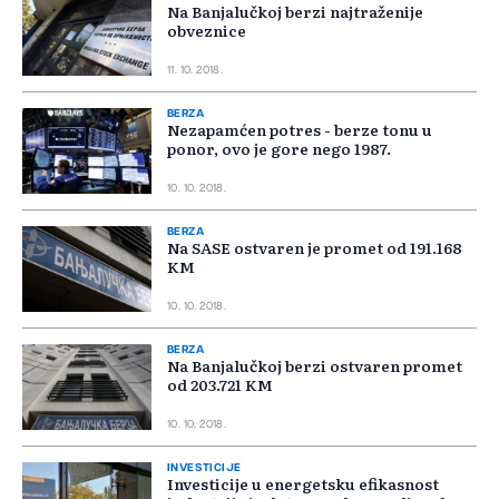
Na Banjalučkoj berzi najtraženije
obveznice
11. 10. 2018.
BERZA
Nezapamćen potres - berze tonu u
ponor, ovo je gore nego 1987.
10. 10. 2018.
BERZA
Na SASE ostvaren je promet od 191.168
KM
10. 10. 2018.
BERZA
Na Banjalučkoj berzi ostvaren promet
od 203.721 KM
10. 10. 2018.
INVESTICIJE
Investicije u energetsku efikasnost