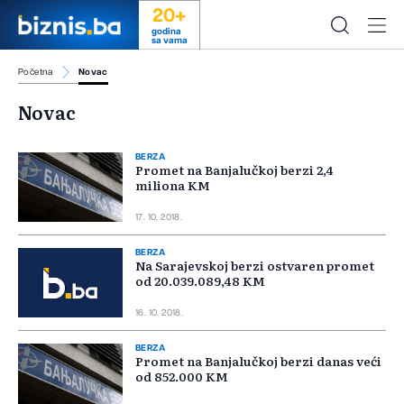
20+
godina
sa vama
Početna
Novac
Novac
BERZA
Promet na Banjalučkoj berzi 2,4
miliona KM
17. 10. 2018.
BERZA
Na Sarajevskoj berzi ostvaren promet
od 20.039.089,48 KM
16. 10. 2018.
BERZA
Promet na Banjalučkoj berzi danas veći
od 852.000 KM