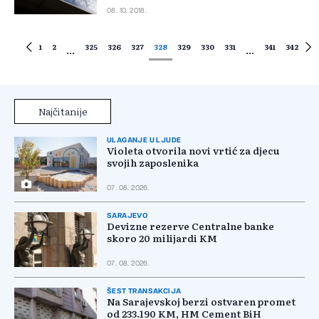
08. 10. 2018.
1
2
325
326
327
328
329
330
331
341
342
...
...
Najčitanije
ULAGANJE U LJUDE
Violeta otvorila novi vrtić za djecu
svojih zaposlenika
07. 08. 2026.
SARAJEVO
Devizne rezerve Centralne banke
skoro 20 milijardi KM
07. 08. 2026.
ŠEST TRANSAKCIJA
Na Sarajevskoj berzi ostvaren promet
od 233.190 KM, HM Cement BiH