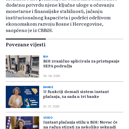
dodatnu potvrdu njene ključne uloge u očuvanju
monetarne i finansijske stabilnosti, jačanju
institucionalnog kapaciteta i podršci održivom
ekonomskom razvoju Bosne i Hercegovine,
saopćeno je iz CBBiH.
Povezane vijesti
BIH
BiH zvanično aplicirala za pristupanje
SEPA području
06. 08. 2026.
BANKE
U funkciji domaći sistem instant
plaćanja, za sada u tri banke
20. 07. 2026.
VIDEO
Instant plaćanja stižu u BiH: Novac će
na račun stizati za nekoliko sekundi