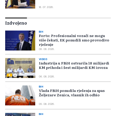
18. 07. 2026.
Izdvojeno
BIH
Forto: Profesionalni vozači ne mogu
više čekati, EK ponudili smo provodivo
rješenje
06. 08. 2026.
VIDEO
Industrija u FBiH ostvarila 18 milijardi
KM prihoda i šest milijardi KM izvoza
06. 08. 2026.
BIH
Vlada FBiH ponudila rješenja za spas
Željezare Zenica, vlasnik ih odbio
05. 08. 2026.
BIH