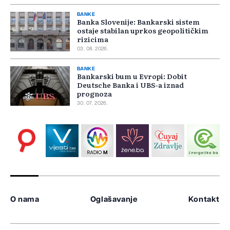
BANKE
Banka Slovenije: Bankarski sistem
ostaje stabilan uprkos geopolitičkim
rizicima
03. 08. 2026.
BANKE
Bankarski bum u Evropi: Dobit
Deutsche Banka i UBS-a iznad
prognoza
30. 07. 2026.
O nama
Oglašavanje
Kontakt