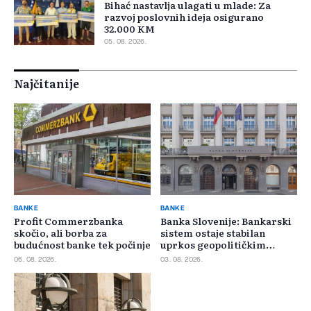
Bihać nastavlja ulagati u mlade: Za
razvoj poslovnih ideja osigurano
32.000 KM
05. 08. 2026.
Najčitanije
BANKE
BANKE
Profit Commerzbanka
Banka Slovenije: Bankarski
skočio, ali borba za
sistem ostaje stabilan
budućnost banke tek počinje
uprkos geopolitičkim
rizicima
06. 08. 2026.
03. 08. 2026.