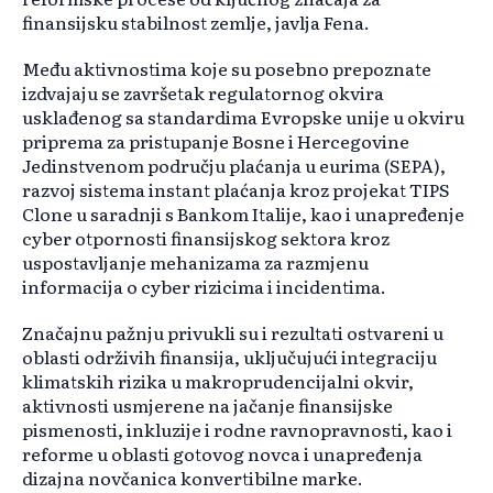
finansijsku stabilnost zemlje, javlja Fena.
Među aktivnostima koje su posebno prepoznate
izdvajaju se završetak regulatornog okvira
usklađenog sa standardima Evropske unije u okviru
priprema za pristupanje Bosne i Hercegovine
Jedinstvenom području plaćanja u eurima (SEPA),
razvoj sistema instant plaćanja kroz projekat TIPS
Clone u saradnji s Bankom Italije, kao i unapređenje
cyber otpornosti finansijskog sektora kroz
uspostavljanje mehanizama za razmjenu
informacija o cyber rizicima i incidentima.
Značajnu pažnju privukli su i rezultati ostvareni u
oblasti održivih finansija, uključujući integraciju
klimatskih rizika u makroprudencijalni okvir,
aktivnosti usmjerene na jačanje finansijske
pismenosti, inkluzije i rodne ravnopravnosti, kao i
reforme u oblasti gotovog novca i unapređenja
dizajna novčanica konvertibilne marke.