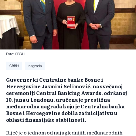
Foto: CBBiH
CBBiH
nagrada
Guvernerki Centralne banke Bosne i
Hercegovine Jasmini Selimović, na svečanoj
ceremoniji Central Banking Awards, održanoj
10. juna u Londonu, uručena je prestižna
međunarodna nagrada koju je Centralna banka
Bosne i Hercegovine dobila za inicijativu u
oblasti finansijske stabilnosti.
Riječ je o jednom od najuglednijih međunarodnih