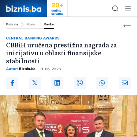
20+
godina
sa vama
Početna
Novac
Banke
CENTRAL BANKING AWARDS
CBBiH uručena prestižna nagrada za
inicijativu u oblasti finansijske
stabilnosti
Autor:
Biznis.ba
11. 06. 2026.