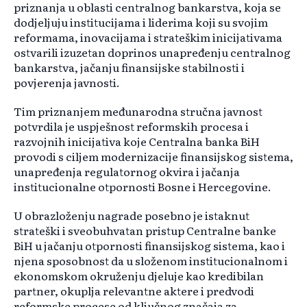
priznanja u oblasti centralnog bankarstva, koja se
dodjeljuju institucijama i liderima koji su svojim
reformama, inovacijama i strateškim inicijativama
ostvarili izuzetan doprinos unapređenju centralnog
bankarstva, jačanju finansijske stabilnosti i
povjerenja javnosti.
Tim priznanjem međunarodna stručna javnost
potvrdila je uspješnost reformskih procesa i
razvojnih inicijativa koje Centralna banka BiH
provodi s ciljem modernizacije finansijskog sistema,
unapređenja regulatornog okvira i jačanja
institucionalne otpornosti Bosne i Hercegovine.
U obrazloženju nagrade posebno je istaknut
strateški i sveobuhvatan pristup Centralne banke
BiH u jačanju otpornosti finansijskog sistema, kao i
njena sposobnost da u složenom institucionalnom i
ekonomskom okruženju djeluje kao kredibilan
partner, okuplja relevantne aktere i predvodi
reformske procese od ključnog značaja za