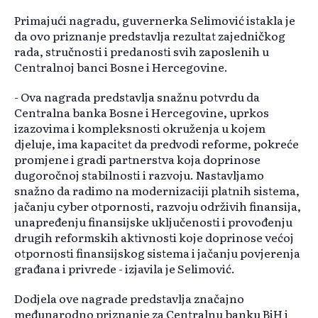
Primajući nagradu, guvernerka Selimović istakla je
da ovo priznanje predstavlja rezultat zajedničkog
rada, stručnosti i predanosti svih zaposlenih u
Centralnoj banci Bosne i Hercegovine.
- Ova nagrada predstavlja snažnu potvrdu da
Centralna banka Bosne i Hercegovine, uprkos
izazovima i kompleksnosti okruženja u kojem
djeluje, ima kapacitet da predvodi reforme, pokreće
promjene i gradi partnerstva koja doprinose
dugoročnoj stabilnosti i razvoju. Nastavljamo
snažno da radimo na modernizaciji platnih sistema,
jačanju cyber otpornosti, razvoju održivih finansija,
unapređenju finansijske uključenosti i provođenju
drugih reformskih aktivnosti koje doprinose većoj
otpornosti finansijskog sistema i jačanju povjerenja
građana i privrede - izjavila je Selimović.
Dodjela ove nagrade predstavlja značajno
međunarodno priznanje za Centralnu banku BiH i