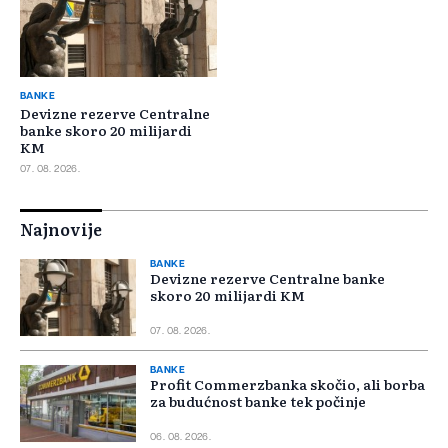
BANKE
Devizne rezerve Centralne
banke skoro 20 milijardi
KM
07. 08. 2026.
Najnovije
BANKE
Devizne rezerve Centralne banke
skoro 20 milijardi KM
07. 08. 2026.
BANKE
Profit Commerzbanka skočio, ali borba
za budućnost banke tek počinje
06. 08. 2026.