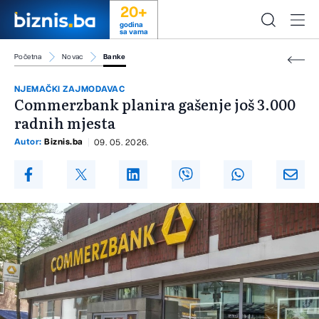
20+
godina
sa vama
Početna
Novac
Banke
NJEMAČKI ZAJMODAVAC
Commerzbank planira gašenje još 3.000
radnih mjesta
Autor:
Biznis.ba
09. 05. 2026.