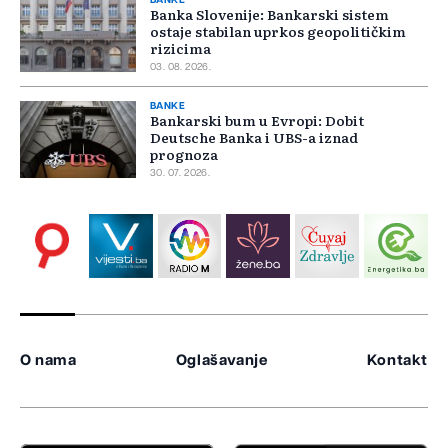
BANKE
Banka Slovenije: Bankarski sistem
ostaje stabilan uprkos geopolitičkim
rizicima
03. 08. 2026.
BANKE
Bankarski bum u Evropi: Dobit
Deutsche Banka i UBS-a iznad
prognoza
30. 07. 2026.
O nama
Oglašavanje
Kontakt