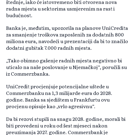
štednje, iako će istovremeno biti otvorena nova
radna mjesta u sektorima usmjerenim na rast i
budućnost.
Banka je, međutim, upozorila na planove UniCredita
za smanjenje troškova zaposlenih za dodatnih 800
miliona eura, navodeći u prezentaciji da bi to značilo
dodatni gubitak 7.000 radnih mjesta.
„Tako obimno gašenje radnih mjesta negativno bi
uticalo na naše poslovanje u Njemačkoj“, poručili su
iz Commerzbanka.
UniCredit procjenjuje potencijalne uštede u
Commerzbanku na 1,3 milijarde eura do 2028.
godine. Banka sa sjedištem u Frankfurtu ovu
procjenu opisuje kao „vrlo agresivnu“.
Da bi rezovi stupili na snagu 2028. godine, morali bi
biti provedeni u roku od šest mjeseci nakon
preuzimanja 2027. godine. Commerzbank je