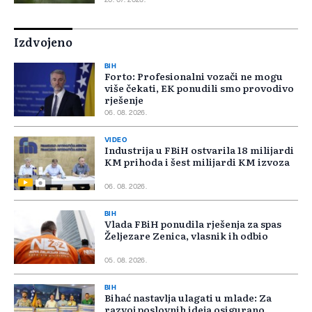
20. 07. 2026.
Izdvojeno
BIH
Forto: Profesionalni vozači ne mogu
više čekati, EK ponudili smo provodivo
rješenje
06. 08. 2026.
VIDEO
Industrija u FBiH ostvarila 18 milijardi
KM prihoda i šest milijardi KM izvoza
06. 08. 2026.
BIH
Vlada FBiH ponudila rješenja za spas
Željezare Zenica, vlasnik ih odbio
05. 08. 2026.
BIH
Bihać nastavlja ulagati u mlade: Za
razvoj poslovnih ideja osigurano