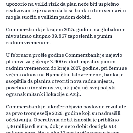
upozorio na veliki rizik da plan neće biti uspješno
realizovan te je naveo da bi se banka u tom scenariju
mogla suočiti s velikim padom dobiti.
Commerzbank je krajem 2025. godine na globalnom
nivou imao ukupno 39.867 zaposlenih s punim
radnim vremenom.
U februaru prošle godine Commerzbank je najavio
planove za gašenje 3.900 radnih mjesta s punim
radnim vremenom do kraja 2027. godine, pri čemu se
većina odnosi na Njemačku. Istovremeno, banka je
saopštila da planira otvoriti nova radna mjesta,
posebno u inostranstvu, uključujući svoj poljski
ogranak mBank i lokacije u Aziji.
Commerzbank je također objavio poslovne rezultate
za prvo tromjesečje 2026. godine koji su nadmašili
očekivanja. Operativna dobit iznosila je približno
1,36 milijardi eura, dok je neto dobit dostigla 913
miliona eura, što je oko 10 posto više nego u istom