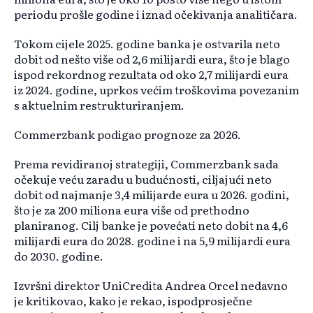
periodu prošle godine i iznad očekivanja analitičara.
Tokom cijele 2025. godine banka je ostvarila neto
dobit od nešto više od 2,6 milijardi eura, što je blago
ispod rekordnog rezultata od oko 2,7 milijardi eura
iz 2024. godine, uprkos većim troškovima povezanim
s aktuelnim restrukturiranjem.
Commerzbank podigao prognoze za 2026.
Prema revidiranoj strategiji, Commerzbank sada
očekuje veću zaradu u budućnosti, ciljajući neto
dobit od najmanje 3,4 milijarde eura u 2026. godini,
što je za 200 miliona eura više od prethodno
planiranog. Cilj banke je povećati neto dobit na 4,6
milijardi eura do 2028. godine i na 5,9 milijardi eura
do 2030. godine.
Izvršni direktor UniCredita Andrea Orcel nedavno
je kritikovao, kako je rekao, ispodprosječne