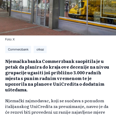
Foto: X
Commerzbank
otkaz
Njemačka banka Commerzbank saopštila je u
petak da planira do kraja ove decenije na nivou
grupacije ugasiti još približno 3.000 radnih
mjesta s punim radnim vremenom te je
upozorila na planove UniCredita o dodatnim
uštedama.
Njemački zajmodavac, koji se suočava s ponudom
italijanskog UniCredita za preuzimanje, naveo je da
će rezovi biti provedeni uz ranije najavljene mjere