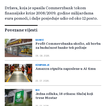
Država, koja je spasila Commerzbank tokom
finansijske krize 2008/2009. godine milijardama
eura pomoći, i dalje posjeduje udio od oko 12 posto.
Povezane vijesti
BANKE
Profit Commerzbanka skočio, ali borba
za budućnost banke tek počinje
06. 08. 2026.
KOMPANIJE
Amazon otpušta zaposlene u AI timu
23. 07. 2026.
BIH
Jedna odluka, 18 otkaza: Slučaj koji
trese Mostar