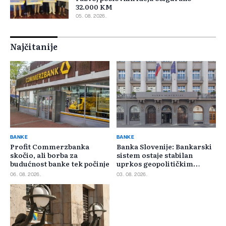
32.000 KM
05. 08. 2026.
Najčitanije
BANKE
BANKE
Profit Commerzbanka
Banka Slovenije: Bankarski
skočio, ali borba za
sistem ostaje stabilan
budućnost banke tek počinje
uprkos geopolitičkim
rizicima
06. 08. 2026.
03. 08. 2026.