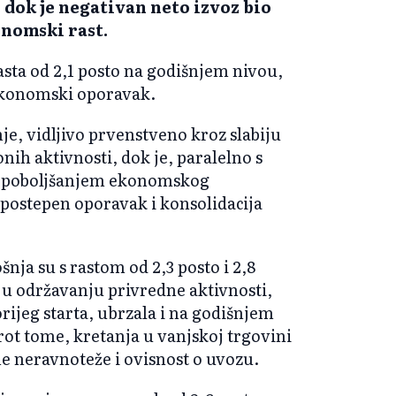
 dok je negativan neto izvoz bio
onomski rast.
sta od 2,1 posto na godišnjem nivou,
 ekonomski oporavak.
je, vidljivo prvenstveno kroz slabiju
nih aktivnosti, dok je, paralelno s
i poboljšanjem ekonomskog
 postepen oporavak i konsolidacija
nja su s rastom od 2,3 posto i 2,8
 u održavanju privredne aktivnosti,
rijeg starta, ubrzala i na godišnjem
prot tome, kretanja u vanjskoj trgovini
ne neravnoteže i ovisnost o uvozu.