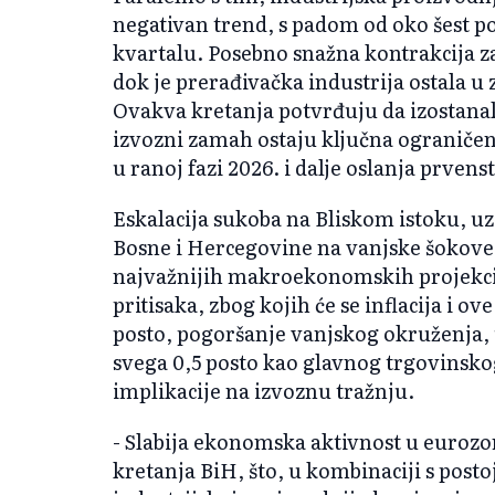
negativan trend, s padom od oko šest 
kvartalu. Posebno snažna kontrakcija za
dok je prerađivačka industrija ostala u 
Ovakva kretanja potvrđuju da izostanak
izvozni zamah ostaju ključna ograničen
u ranoj fazi 2026. i dalje oslanja prve
Eskalacija sukoba na Bliskom istoku, uz
Bosne i Hercegovine na vanjske šokove, b
najvažnijih makroekonomskih projekcij
pritisaka, zbog kojih će se inflacija i o
posto, pogoršanje vanjskog okruženja, 
svega 0,5 posto kao glavnog trgovinsko
implikacije na izvoznu tražnju.
- Slabija ekonomska aktivnost u euroz
kretanja BiH, što, u kombinaciji s post