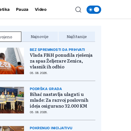
etika
Pauza
Video
Najnovije
Najčitanije
vojeno
BEZ SPREMNOSTI DA PRIHVATI
Vlada FBiH ponudila rješenja
za spas Željezare Zenica,
vlasnik ih odbio
05. 08. 2026.
PODRŠKA GRADA
Bihać nastavlja ulagati u
mlade: Za razvoj poslovnih
ideja osigurano 32.000 KM
05. 08. 2026.
POKRENUO INICIJATIVU