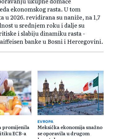
usporavanju ukupne domaće
leda ekonomskog rasta. U tom
 u 2026. revidirana su naniže, na 1,7
nost u srednjem roku i dalje su
itiske i slabiju dinamiku rasta -
 Raiffeisen banke u Bosni i Hercegovini.
EVROPA
ja promijenila
Meksička ekonomija snažno
itiku ECB-a
se oporavila u drugom