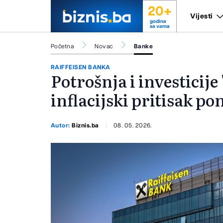
20+
Vijesti
godina
sa vama
Početna
Novac
Banke
RAIFFEISEN BANKA
Potrošnja i investicije
inflacijski pritisak p
Autor:
Biznis.ba
08. 05. 2026.