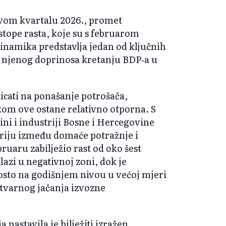
vom kvartalu 2026., promet
stope rasta, koje su s februarom
dinamika predstavlja jedan od ključnih
i njenog doprinosa kretanju BDP‑a u
ticati na ponašanje potrošača,
kom ove ostane relativno otporna. S
ini i industriji Bosne i Hercegovine
triju između domaće potražnje i
ruaru zabilježio rast od oko šest
lazi u negativnoj zoni, dok je
posto na godišnjem nivou u većoj mjeri
stvarnog jačanja izvozne
 nastavila je bilježiti izražen