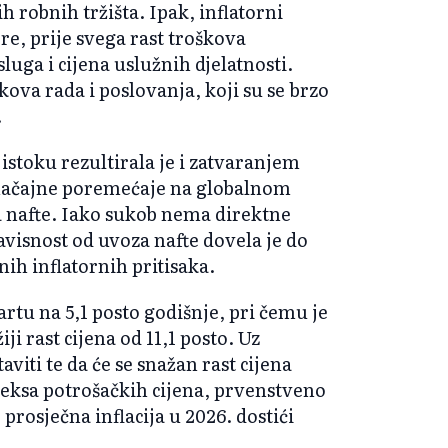
ih robnih tržišta. Ipak, inflatorni
ore, prije svega rast troškova
uga i cijena uslužnih djelatnosti.
škova rada i poslovanja, koji su se brzo
.
stoku rezultirala je i zatvaranjem
načajne poremećaje na globalnom
a nafte. Iako sukob nema direktne
avisnost od uvoza nafte dovela je do
ih inflatornih pritisaka.
artu na 5,1 posto godišnje, pri čemu je
ji rast cijena od 11,1 posto. Uz
aviti te da će se snažan rast cijena
deksa potrošačkih cijena, prvenstveno
 prosječna inflacija u 2026. dostići