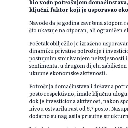
bio vođen potrošnjom domaćinstava,
ključni faktor koji je usporavao ek
Navode da je godina završena stopom ra
što ukazuje na otporan, ali ograničen
Početak obilježilo je izraženo usporavan
dinamiku privatne potrošnje i investicio
postupnim smirivanjem neizvjesnosti 
sentimenta, u drugom dijelu zabilježen
ukupne ekonomske aktivnosti.
Potrošnja domaćinstava i državna potroš
posto respektivno, imale ključnu ulogu
dok je investiciona aktivnost, nakon spo
nivou ostvarila rast od 6,7 posto. Nasu
dodatno su naglasila prisutne struktur