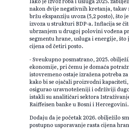
Iako je izvoz roba i usluga 2025. zabilj
nakon dvije negativnih kretanja, takav 
bržu ekspanziju uvoza (5,2 posto), što 
izvoza u strukturi BDP-a. Inflacija se či
ubrzanjem u drugoj polovini vođena p
segmentu hrane, usluga i energije, što j
cijena od četiri posto.
- Sveukupno posmatrano, 2025. obiljež
ekonomije, pri čemu je domaća potražnj
istovremeno ostaje izražena potreba 
kako bi se ojačali proizvodni kapacitet
osigurao uravnoteženiji i održiviji dugo
istakli su analitičari sektora Istraživan
Raiffeisen banke u Bosni i Hercegovini.
Dodaju da je početak 2026. obilježilo sm
postupno usporavanje rasta cijena hrane