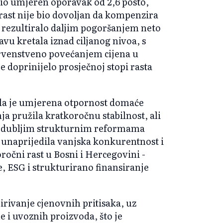
ežio umjeren oporavak od 2,6 posto,
rast nije bio dovoljan da kompenzira
je rezultiralo daljim pogoršanjem neto
tavu kretala iznad ciljanog nivoa, s
rvenstveno povećanjem cijena u
e doprinijelo prosječnoj stopi rasta
ila je umjerena otpornost domaće
a pružila kratkoročnu stabilnost, ali
za dubljim strukturnim reformama
i, unaprijedila vanjska konkurentnost i
ročni rast u Bosni i Hercegovini -
je, ESG i strukturirano finansiranje
irivanje cjenovnih pritisaka, uz
 i uvoznih proizvoda, što je