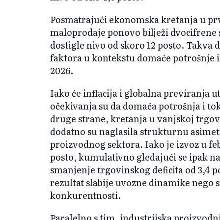
Posmatrajući ekonomska kretanja u pr
maloprodaje ponovo bilježi dvocifrene 
dostigle nivo od skoro 12 posto. Takva 
faktora u kontekstu domaće potrošnje 
2026.
Iako će inflacija i globalna previranja u
očekivanja su da domaća potrošnja i to
druge strane, kretanja u vanjskoj trgov
dodatno su naglasila strukturnu asime
proizvodnog sektora. Iako je izvoz u feb
posto, kumulativno gledajući se ipak na
smanjenje trgovinskog deficita od 3,4 
rezultat slabije uvozne dinamike nego 
konkurentnosti.
Paralelno s tim, industrijska proizvodnja