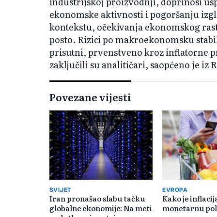
industrijskoj proizvodnji, doprinosi 
ekonomske aktivnosti i pogoršanju izg
kontekstu, očekivanja ekonomskog rasta
posto. Rizici po makroekonomsku stabil
prisutni, prvenstveno kroz inflatorne pr
zaključili su analitičari, saopćeno je iz
Povezane vijesti
SVIJET
EVROPA
Iran pronašao slabu tačku
Kako je inflaci
globalne ekonomije: Na meti
monetarnu pol