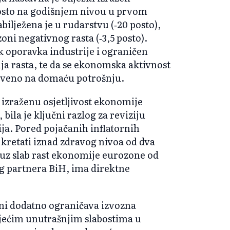
posto na godišnjem nivou u prvom
bilježena je u rudarstvu (‑20 posto),
zoni negativnog rasta (‑3,5 posto).
 oporavka industrije i ograničen
ja rasta, te da se ekonomska aktivnost
nstveno na domaću potrošnju.
 izraženu osjetljivost ekonomije
ila je ključni razlog za reviziju
a. Pored pojačanih inflatornih
ve kretati iznad zdravog nivoa od dva
uz slab rast ekonomije eurozone od
g partnera BiH, ima direktne
oni dodatno ograničava izvozna
ojećim unutrašnjim slabostima u