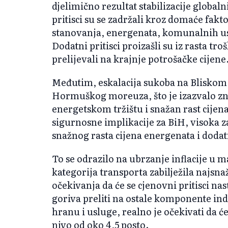
djelimično rezultat stabilizacije globaln
pritisci su se zadržali kroz domaće fakt
stanovanja, energenata, komunalnih usl
Dodatni pritisci proizašli su iz rasta tro
prelijevali na krajnje potrošačke cijene
Međutim, eskalacija sukoba na Bliskom i
Hormuškog moreuza, što je izazvalo z
energetskom tržištu i snažan rast cijen
sigurnosne implikacije za BiH, visoka z
snažnog rasta cijena energenata i dodatn
To se odrazilo na ubrzanje inflacije u m
kategorija transporta zabilježila najsnaži
očekivanja da će se cjenovni pritisci nast
goriva preliti na ostale komponente in
hranu i usluge, realno je očekivati da će
nivo od oko 4,5 posto.