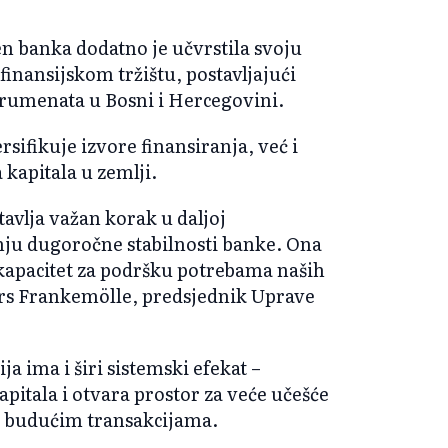
n banka dodatno je učvrstila svoju
finansijskom tržištu, postavljajući
trumenata u Bosni i Hercegovini.
ifikuje izvore finansiranja, već i
 kapitala u zemlji.
tavlja važan korak u daljoj
čanju dugoročne stabilnosti banke. Ona
pacitet za podršku potrebama naših
Lars Frankemölle, predsjednik Uprave
a ima i širi sistemski efekat –
apitala i otvara prostor za veće učešće
 u budućim transakcijama.