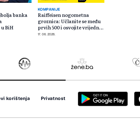
KOMPANIJE
ajbolja banka
Raiffeisen nogometna
a
groznica: Učlanite se među
 u BiH
prvih 500 i osvojite vrijedne
nagrade
17. 06. 2026.
vi korištenja
Privatnost