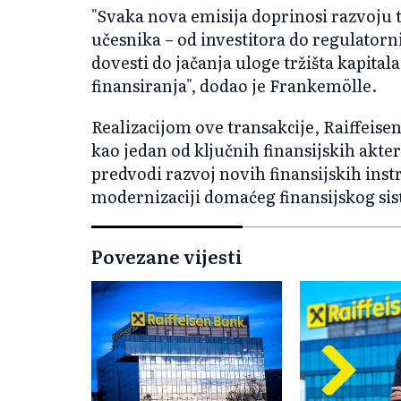
"Svaka nova emisija doprinosi razvoju t
učesnika – od investitora do regulatorn
dovesti do jačanja uloge tržišta kapita
finansiranja", dodao je Frankemölle.
Realizacijom ove transakcije, Raiffeisen
kao jedan od ključnih finansijskih akte
predvodi razvoj novih finansijskih ins
modernizaciji domaćeg finansijskog si
Povezane vijesti