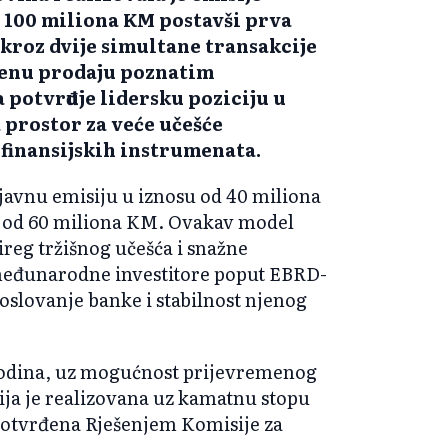
 100 miliona KM postavši prva
 kroz dvije simultane transakcije
renu prodaju poznatim
potvrđuje lidersku poziciju u
prostor za veće učešće
h finansijskih instrumenata.
– javnu emisiju u iznosu od 40 miliona
i od 60 miliona KM. Ovakav model
reg tržišnog učešća i snažne
 međunarodne investitore poput EBRD-
oslovanje banke i stabilnost njenog
godina, uz mogućnost prijevremenog
ija je realizovana uz kamatnu stopu
 potvrđena Rješenjem Komisije za