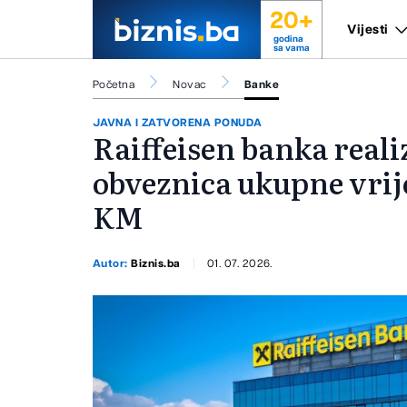
20+
Vijesti
godina
sa vama
Početna
Novac
Banke
JAVNA I ZATVORENA PONUDA
Raiffeisen banka reali
obveznica ukupne vrij
KM
Autor:
Biznis.ba
01. 07. 2026.