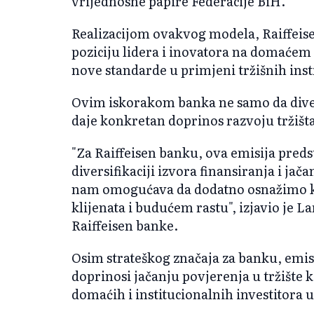
vrijednosne papire Federacije BiH.
Realizacijom ovakvog modela, Raiffeise
poziciju lidera i inovatora na domaćem 
nove standarde u primjeni tržišnih ins
Ovim iskorakom banka ne samo da divers
daje konkretan doprinos razvoju tržišta
"Za Raiffeisen banku, ova emisija preds
diversifikaciji izvora finansiranja i ja
nam omogućava da dodatno osnažimo ka
klijenata i budućem rastu", izjavio je 
Raiffeisen banke.
Osim strateškog značaja za banku, emisij
doprinosi jačanju povjerenja u tržište k
domaćih i institucionalnih investitora