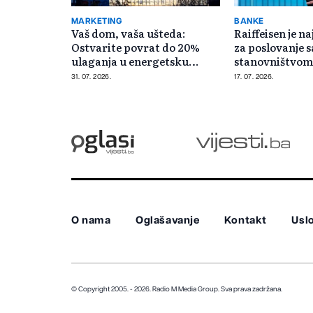
MARKETING
BANKE
Vaš dom, vaša ušteda:
Raiffeisen je n
Ostvarite povrat do 20%
za poslovanje s
ulaganja u energetsku
stanovništvom
efikasnost
31. 07. 2026.
17. 07. 2026.
O nama
Oglašavanje
Kontakt
Uslo
© Copyright 2005. - 2026. Radio M Media Group.
Sva prava zadržana.