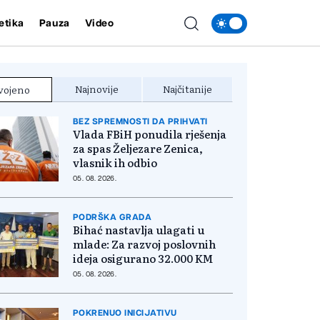
etika
Pauza
Video
Najnovije
Najčitanije
vojeno
BEZ SPREMNOSTI DA PRIHVATI
Vlada FBiH ponudila rješenja
za spas Željezare Zenica,
vlasnik ih odbio
05. 08. 2026.
PODRŠKA GRADA
Bihać nastavlja ulagati u
mlade: Za razvoj poslovnih
ideja osigurano 32.000 KM
05. 08. 2026.
POKRENUO INICIJATIVU