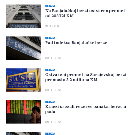
BERZA
Na Banjalučkoj berzi ostvaren promet
od 203.721 KM
10. 10. 2018.
BERZA
Pad indeksa Banjalučke berze
09. 10. 2018.
BERZA
Ostvareni promet na Sarajevskoj berzi
premašio 3,2 miliona KM
09. 10. 2018.
BERZA
Kinezi srezali rezerve banaka, berze u
padu
08. 10. 2018.
BERZA