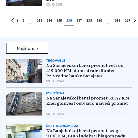
03. 10. 2018.
1
2
233
234
235
236
237
238
239
246
247
...
...
Najčitanije
TRGOVANJE
Na Sarajevskoj berzi promet veći od
419.000 KM, dominirale dionice
Privredne banke Sarajevo
03. 08. 2026.
IZVJEŠTAJ
Na Sarajevskoj berzi promet 59.577 KM,
Energoinvest ostvario najveći promet
05. 08. 2026.
ŠEST TRANSAKCIJA
Na Banjalučkoj berzi promet svega
9.061 KM, BIRS indeks u blagom padu