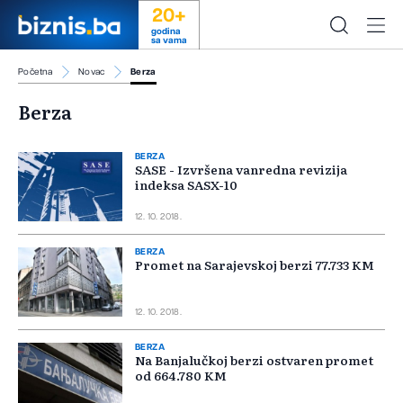
20+
godina
sa vama
Početna
Novac
Berza
Berza
BERZA
SASE - Izvršena vanredna revizija
indeksa SASX-10
12. 10. 2018.
BERZA
Promet na Sarajevskoj berzi 77.733 KM
12. 10. 2018.
BERZA
Na Banjalučkoj berzi ostvaren promet
od 664.780 KM