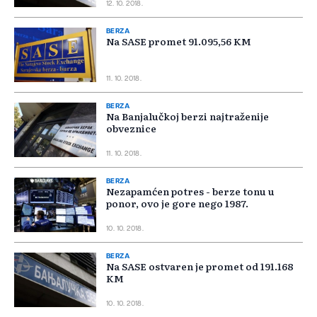
12. 10. 2018.
BERZA
Na SASE promet 91.095,56 KM
11. 10. 2018.
BERZA
Na Banjalučkoj berzi najtraženije
obveznice
11. 10. 2018.
BERZA
Nezapamćen potres - berze tonu u
ponor, ovo je gore nego 1987.
10. 10. 2018.
BERZA
Na SASE ostvaren je promet od 191.168
KM
10. 10. 2018.