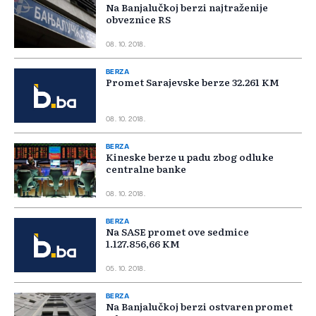
Na Banjalučkoj berzi najtraženije
obveznice RS
08. 10. 2018.
BERZA
Promet Sarajevske berze 32.261 KM
08. 10. 2018.
BERZA
Kineske berze u padu zbog odluke
centralne banke
08. 10. 2018.
BERZA
Na SASE promet ove sedmice
1.127.856,66 KM
05. 10. 2018.
BERZA
Na Banjalučkoj berzi ostvaren promet