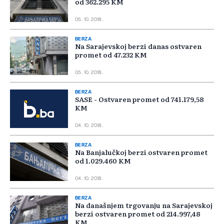
od 362.295 KM
05. 10. 2018.
BERZA
Na Sarajevskoj berzi danas ostvaren
promet od 47.232 KM
05. 10. 2018.
BERZA
SASE - Ostvaren promet od 741.179,58
KM
04. 10. 2018.
BERZA
Na Banjalučkoj berzi ostvaren promet
od 1.029.460 KM
04. 10. 2018.
BERZA
Na današnjem trgovanju na Sarajevskoj
berzi ostvaren promet od 214.997,48
KM