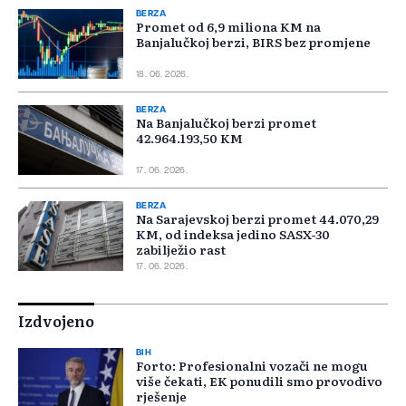
BERZA
Promet od 6,9 miliona KM na
Banjalučkoj berzi, BIRS bez promjene
18. 06. 2026.
BERZA
Na Banjalučkoj berzi promet
42.964.193,50 KM
17. 06. 2026.
BERZA
Na Sarajevskoj berzi promet 44.070,29
KM, od indeksa jedino SASX-30
zabilježio rast
17. 06. 2026.
Izdvojeno
BIH
Forto: Profesionalni vozači ne mogu
više čekati, EK ponudili smo provodivo
rješenje