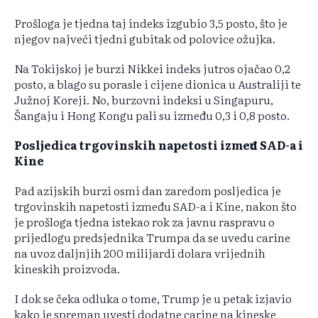
Prošloga je tjedna taj indeks izgubio 3,5 posto, što je
njegov najveći tjedni gubitak od polovice ožujka.
Na Tokijskoj je burzi Nikkei indeks jutros ojačao 0,2
posto, a blago su porasle i cijene dionica u Australiji te
Južnoj Koreji. No, burzovni indeksi u Singapuru,
Šangaju i Hong Kongu pali su između 0,3 i 0,8 posto.
Posljedica trgovinskih napetosti između SAD-a i
Kine
Pad azijskih burzi osmi dan zaredom posljedica je
trgovinskih napetosti između SAD-a i Kine, nakon što
je prošloga tjedna istekao rok za javnu raspravu o
prijedlogu predsjednika Trumpa da se uvedu carine
na uvoz daljnjih 200 milijardi dolara vrijednih
kineskih proizvoda.
I dok se čeka odluka o tome, Trump je u petak izjavio
kako je spreman uvesti dodatne carine na kineske