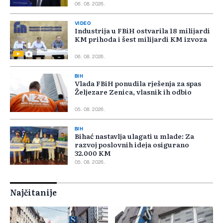
06. 08. 2026.
VIDEO
Industrija u FBiH ostvarila 18 milijardi
KM prihoda i šest milijardi KM izvoza
06. 08. 2026.
BIH
Vlada FBiH ponudila rješenja za spas
Željezare Zenica, vlasnik ih odbio
05. 08. 2026.
BIH
Bihać nastavlja ulagati u mlade: Za
razvoj poslovnih ideja osigurano
32.000 KM
05. 08. 2026.
Najčitanije