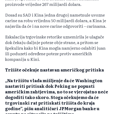
proizvode vrijedne 267 milijardi dolara.
Dosad su SAD i Kina jedna drugoj nametnule uvozne
carine na robu vrijednu 50 milijardi dolara, a Kina je
najavila da će i na nove carine odgovoriti – carinama.
Eskalacija trgovinske retorike uznemirila je ulagače
dok čekaju daljnje poteze obje strane, a pritom se
špekulira kako bi Kina mogla namjerno oslabiti juan
ili poduzeti određene poteze protiv američkih
kompanija u Kini.
Tržište očekuje nastavan američkog pritiska
„Na tržištu vlada mišljenje da će Washington
nastaviti pritisak dok Peking ne popusti
američkim zahtjevima, no to se vjerojatno neće
dogoditi tako skoro. Stoga očekujemo da će
trgovinski rat pritiskati tržišta do kraja
godine”, pišu analitičari JPMorgan banke u