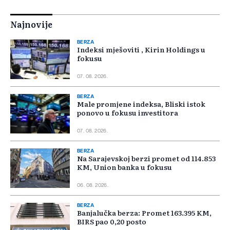
Najnovije
BERZA
Indeksi mješoviti , Kirin Holdings u
fokusu
07. 08. 2026.
BERZA
Male promjene indeksa, Bliski istok
ponovo u fokusu investitora
07. 08. 2026.
BERZA
Na Sarajevskoj berzi promet od 114.853
KM, Union banka u fokusu
06. 08. 2026.
BERZA
Banjalučka berza: Promet 163.395 KM,
BIRS pao 0,20 posto