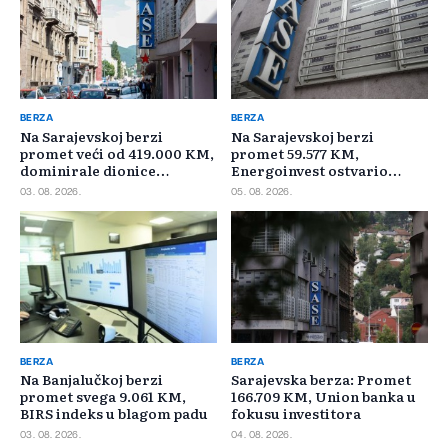
BERZA
BERZA
Na Sarajevskoj berzi
Na Sarajevskoj berzi
promet veći od 419.000 KM,
promet 59.577 KM,
dominirale dionice
Energoinvest ostvario
Privredne banke Sarajevo
najveći promet
03. 08. 2026.
05. 08. 2026.
BERZA
BERZA
Na Banjalučkoj berzi
Sarajevska berza: Promet
promet svega 9.061 KM,
166.709 KM, Union banka u
BIRS indeks u blagom padu
fokusu investitora
03. 08. 2026.
04. 08. 2026.