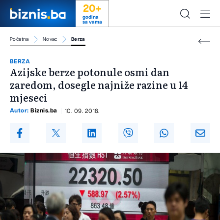
20+
godina
sa vama
Početna
Novac
Berza
BERZA
Azijske berze potonule osmi dan
zaredom, dosegle najniže razine u 14
mjeseci
Autor:
Biznis.ba
10. 09. 2018.