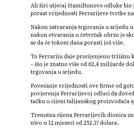
Ali širi utjecaj Hamiltonove odluke bio 
porast vrijednosti Ferrarijeve tvrtke 
Nakon zatvaranja trgovanja u srijedu uz
nakon otvaranja u četvrtak ubrzo je sko
se da će tokom dana porasti još više.
To Ferrariju daje procijenjenu tržišnu k
– što je znatno više od 62,4 milijarde do
trgovanja u srijedu.
Povećanje vrijednosti ove firme od gotov
povjerenja Ferrarijevoj odluci da dove
tačku u cijeni talijanskog proizvođača
Trenutna cijena Ferrarijevih dionica zn
nivo u 12 mjeseci od 252,17 dolara.