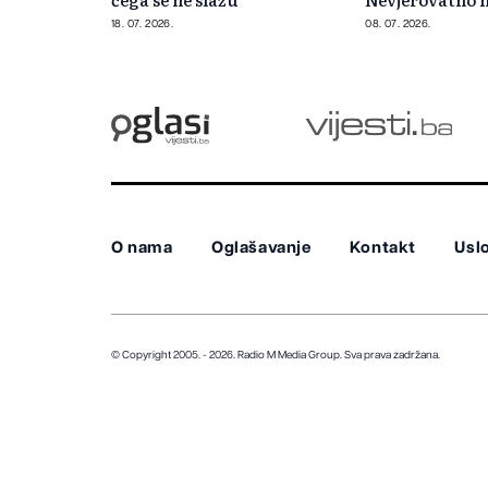
nemaju dušu
18. 07. 2026.
08. 07. 2026.
O nama
Oglašavanje
Kontakt
Uslo
© Copyright 2005. - 2026. Radio M Media Group.
Sva prava zadržana.