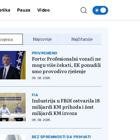
etika
Pauza
Video
Najnovije
Najčitanije
vojeno
PRIVREMENO
Forto: Profesionalni vozači ne
mogu više čekati, EK ponudili
smo provodivo rješenje
06. 08. 2026.
FIA
Industrija u FBiH ostvarila 18
milijardi KM prihoda i šest
milijardi KM izvoza
06. 08. 2026.
BEZ SPREMNOSTI DA PRIHVATI