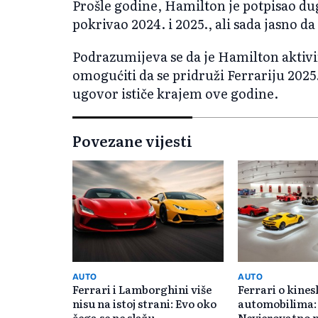
Prošle godine, Hamilton je potpisao d
pokrivao 2024. i 2025., ali sada jasno d
Podrazumijeva se da je Hamilton aktivi
omogućiti da se pridruži Ferrariju 2025.
ugovor ističe krajem ove godine.
Povezane vijesti
AUTO
AUTO
Ferrari i Lamborghini više
Ferrari o kine
nisu na istoj strani: Evo oko
automobilima:
čega se ne slažu
Nevjerovatno n