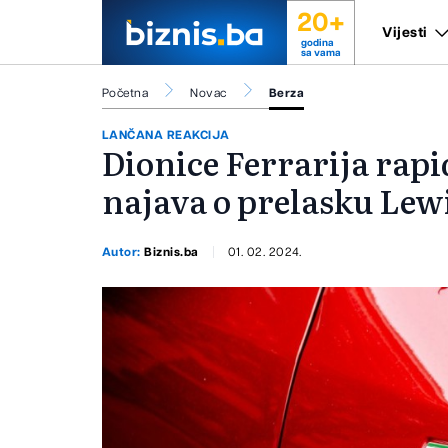
20+
Vijesti
godina
sa vama
Početna
Novac
Berza
LANČANA REAKCIJA
Dionice Ferrarija rap
najava o prelasku Le
Autor:
Biznis.ba
01. 02. 2024.