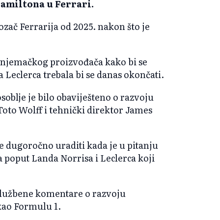
Hamiltona u Ferrari.
ozač Ferrarija od 2025. nakon što je
 njemačkog proizvođača kako bi se
 Leclerca trebala bi se danas okončati.
blje je bilo obaviješteno o razvoju
 Toto Wolff i tehnički direktor James
će dugoročno uraditi kada je u pitanju
 poput Landa Norrisa i Leclerca koji
 službene komentare o razvoju
kao Formulu 1.