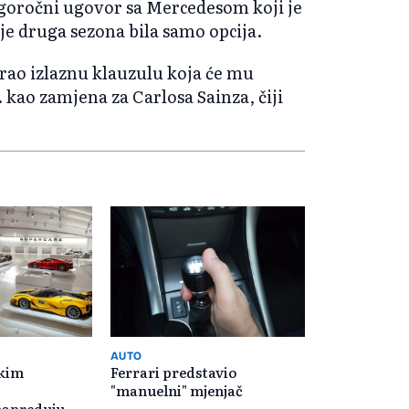
ugoročni ugovor sa Mercedesom koji je
a je druga sezona bila samo opcija.
rao izlaznu klauzulu koja će mu
 kao zamjena za Carlosa Sainza, čiji
AUTO
skim
Ferrari predstavio
"manuelni" mjenjač
apreduju, ali