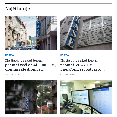
Najčitanije
BERZA
BERZA
Na Sarajevskoj berzi
Na Sarajevskoj berzi
promet veći od 419.000 KM,
promet 59.577 KM,
dominirale dionice
Energoinvest ostvario
Privredne banke Sarajevo
najveći promet
03. 08. 2026.
05. 08. 2026.