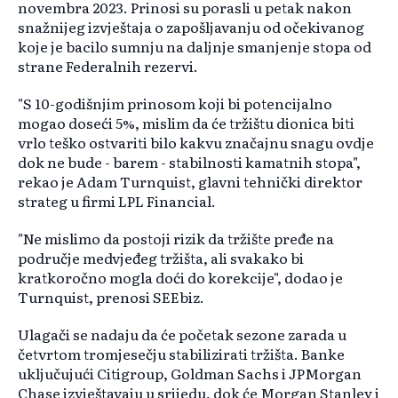
novembra 2023. Prinosi su porasli u petak nakon
snažnijeg izvještaja o zapošljavanju od očekivanog
koje je bacilo sumnju na daljnje smanjenje stopa od
strane Federalnih rezervi.
"S 10-godišnjim prinosom koji bi potencijalno
mogao doseći 5%, mislim da će tržištu dionica biti
vrlo teško ostvariti bilo kakvu značajnu snagu ovdje
dok ne bude - barem - stabilnosti kamatnih stopa",
rekao je Adam Turnquist, glavni tehnički direktor
strateg u firmi LPL Financial.
"Ne mislimo da postoji rizik da tržište pređe na
područje medvjeđeg tržišta, ali svakako bi
kratkoročno mogla doći do korekcije", dodao je
Turnquist, prenosi SEEbiz.
Ulagači se nadaju da će početak sezone zarada u
četvrtom tromjesečju stabilizirati tržišta. Banke
uključujući Citigroup, Goldman Sachs i JPMorgan
Chase izvještavaju u srijedu, dok će Morgan Stanley i