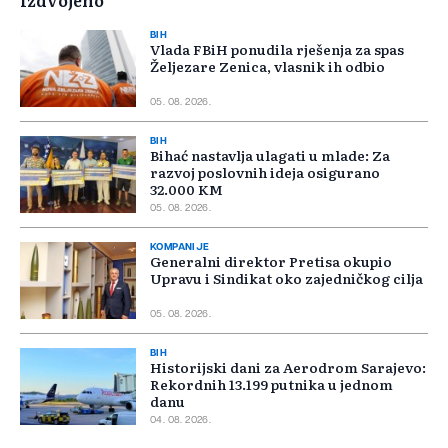
Izdvojeno
BIH
Vlada FBiH ponudila rješenja za spas
Željezare Zenica, vlasnik ih odbio
05. 08. 2026.
BIH
Bihać nastavlja ulagati u mlade: Za
razvoj poslovnih ideja osigurano
32.000 KM
05. 08. 2026.
KOMPANIJE
Generalni direktor Pretisa okupio
Upravu i Sindikat oko zajedničkog cilja
05. 08. 2026.
BIH
Historijski dani za Aerodrom Sarajevo:
Rekordnih 13.199 putnika u jednom
danu
04. 08. 2026.