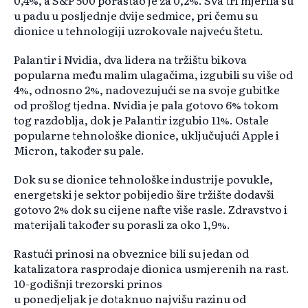
0,4%, a S&P 500 porastao je za 0,2%. Sva tri mjerila su
u padu u posljednje dvije sedmice, pri čemu su
dionice u tehnologiji uzrokovale najveću štetu.
Palantir i Nvidia, dva lidera na tržištu bikova
popularna među malim ulagačima, izgubili su više od
4%, odnosno 2%, nadovezujući se na svoje gubitke
od prošlog tjedna. Nvidia je pala gotovo 6% tokom
tog razdoblja, dok je Palantir izgubio 11%. Ostale
popularne tehnološke dionice, uključujući Apple i
Micron, također su pale.
Dok su se dionice tehnološke industrije povukle,
energetski je sektor pobijedio šire tržište dodavši
gotovo 2% dok su cijene nafte više rasle. Zdravstvo i
materijali također su porasli za oko 1,9%.
Rastući prinosi na obveznice bili su jedan od
katalizatora rasprodaje dionica usmjerenih na rast.
10-godišnji trezorski prinos
u ponedjeljak je dotaknuo najvišu razinu od