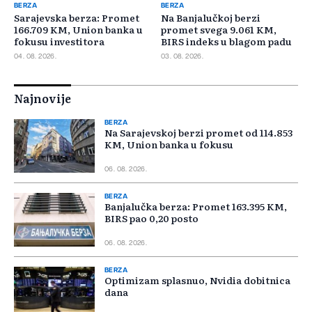
BERZA
BERZA
Sarajevska berza: Promet
Na Banjalučkoj berzi
166.709 KM, Union banka u
promet svega 9.061 KM,
fokusu investitora
BIRS indeks u blagom padu
04. 08. 2026.
03. 08. 2026.
Najnovije
BERZA
Na Sarajevskoj berzi promet od 114.853
KM, Union banka u fokusu
06. 08. 2026.
BERZA
Banjalučka berza: Promet 163.395 KM,
BIRS pao 0,20 posto
06. 08. 2026.
BERZA
Optimizam splasnuo, Nvidia dobitnica
dana