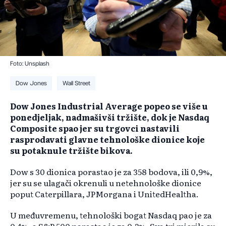
Foto: Unsplash
Dow Jones
Wall Street
Dow Jones Industrial Average popeo se više u
ponedjeljak, nadmašivši tržište, dok je Nasdaq
Composite spao jer su trgovci nastavili
rasprodavati glavne tehnološke dionice koje
su potaknule tržište bikova.
Dow s 30 dionica porastao je za 358 bodova, ili 0,9%,
jer su se ulagači okrenuli u netehnološke dionice
poput Caterpillara, JPMorgana i UnitedHealtha.
U međuvremenu, tehnološki bogat Nasdaq pao je za