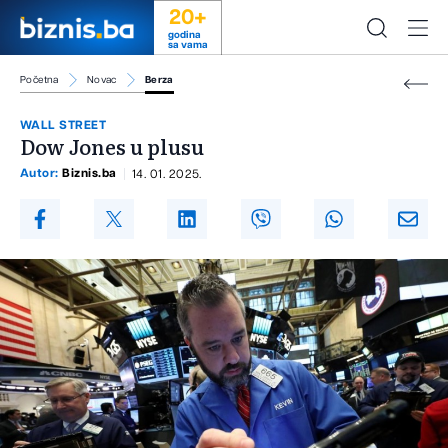
20+
godina
sa vama
Početna
Novac
Berza
WALL STREET
Dow Jones u plusu
Autor:
Biznis.ba
14. 01. 2025.