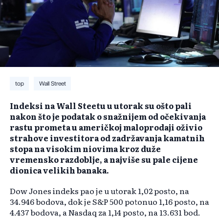
top
Wall Street
Indeksi na Wall Steetu u utorak su ošto pali
nakon što je podatak o snažnijem od očekivanja
rastu prometa u američkoj maloprodaji oživio
strahove investitora od zadržavanja kamatnih
stopa na visokim niovima kroz duže
vremensko razdoblje, a najviše su pale cijene
dionica velikih banaka.
Dow Jones indeks pao je u utorak 1,02 posto, na
34.946 bodova, dok je S&P 500 potonuo 1,16 posto, na
4.437 bodova, a Nasdaq za 1,14 posto, na 13.631 bod.