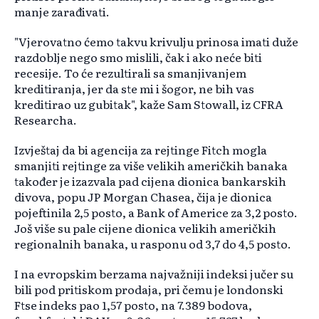
manje zarađivati.
"Vjerovatno ćemo takvu krivulju prinosa imati duže
razdoblje nego smo mislili, čak i ako neće biti
recesije. To će rezultirali sa smanjivanjem
kreditiranja, jer da ste mi i šogor, ne bih vas
kreditirao uz gubitak", kaže Sam Stowall, iz CFRA
Researcha.
Izvještaj da bi agencija za rejtinge Fitch mogla
smanjiti rejtinge za više velikih američkih banaka
također je izazvala pad cijena dionica bankarskih
divova, popu JP Morgan Chasea, čija je dionica
pojeftinila 2,5 posto, a Bank of Americe za 3,2 posto.
Još više su pale cijene dionica velikih američkih
regionalnih banaka, u rasponu od 3,7 do 4,5 posto.
I na evropskim berzama najvažniji indeksi jučer su
bili pod pritiskom prodaja, pri čemu je londonski
Ftse indeks pao 1,57 posto, na 7.389 bodova,