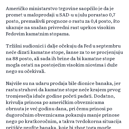
Američko ministarstvo trgovine saopćilo je da je
promet u maloprodaji u SAD-u u julu porastao 0,7
posto, premašivši prognoze o rastu za 0,4 posto, što
ukazuje na snažan privredni rast uprkos visokim
Fedovim kamatnim stopama.
Tržišni sudionici i dalje očekuju da Fed u septembru
neće dizati kamatne stope, šanse za to se procjenjuju
na 88 posto, ali sada ih brine da bi kamatne stope
mogla ostati na postojećim visokim niovima i duže
nego su očekivali.
Najviše su na udaru prodaja bile dionice banaka, jer
rastu strahovi da kamatne stope neće krajem prvog
tromjesečja iduće godine početi padati. Dodatno,
krivulja prinosa po američkim obveznicama
obrnuta je već godinu dana, pri čemu prinosi po
dugoročnim obveznicama pokazuju manje prinose
nego po kratkoročnim, a takva tvrdokorna situacija
pritišće profite banaka, koje bi zbog toga mogle