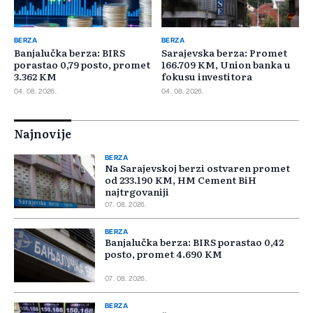
BERZA
BERZA
Banjalučka berza: BIRS
Sarajevska berza: Promet
porastao 0,79 posto, promet
166.709 KM, Union banka u
3.362 KM
fokusu investitora
04. 08. 2026.
04. 08. 2026.
Najnovije
BERZA
Na Sarajevskoj berzi ostvaren promet
od 233.190 KM, HM Cement BiH
najtrgovaniji
07. 08. 2026.
BERZA
Banjalučka berza: BIRS porastao 0,42
posto, promet 4.690 KM
07. 08. 2026.
BERZA