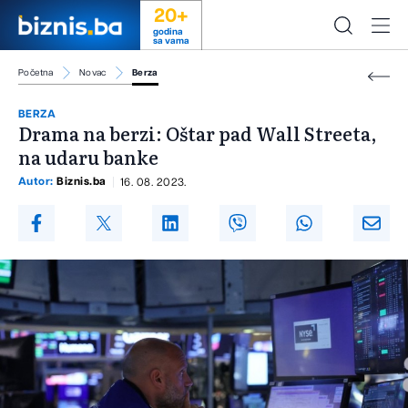
20+
godina
sa vama
Početna
Novac
Berza
BERZA
Drama na berzi: Oštar pad Wall Streeta,
na udaru banke
Autor:
Biznis.ba
16. 08. 2023.