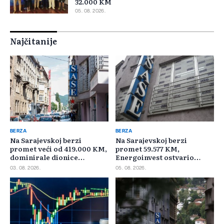
32.000 KM
05. 08. 2026.
Najčitanije
BERZA
BERZA
Na Sarajevskoj berzi
Na Sarajevskoj berzi
promet veći od 419.000 KM,
promet 59.577 KM,
dominirale dionice
Energoinvest ostvario
Privredne banke Sarajevo
najveći promet
03. 08. 2026.
05. 08. 2026.