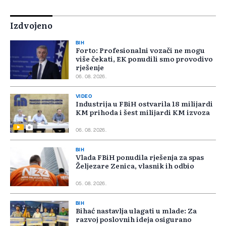
Izdvojeno
BIH
Forto: Profesionalni vozači ne mogu
više čekati, EK ponudili smo provodivo
rješenje
06. 08. 2026.
VIDEO
Industrija u FBiH ostvarila 18 milijardi
KM prihoda i šest milijardi KM izvoza
06. 08. 2026.
BIH
Vlada FBiH ponudila rješenja za spas
Željezare Zenica, vlasnik ih odbio
05. 08. 2026.
BIH
Bihać nastavlja ulagati u mlade: Za
razvoj poslovnih ideja osigurano