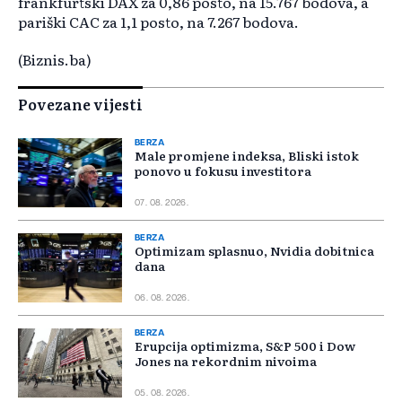
frankfurtski DAX za 0,86 posto, na 15.767 bodova, a
pariški CAC za 1,1 posto, na 7.267 bodova.
(Biznis.ba)
Povezane vijesti
BERZA
Male promjene indeksa, Bliski istok
ponovo u fokusu investitora
07. 08. 2026.
BERZA
Optimizam splasnuo, Nvidia dobitnica
dana
06. 08. 2026.
BERZA
Erupcija optimizma, S&P 500 i Dow
Jones na rekordnim nivoima
05. 08. 2026.