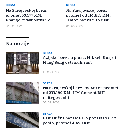
BERZA
BERZA
Na Sarajevskoj berzi
Na Sarajevskoj berzi
promet 59.577 KM,
promet od 114.853 KM,
Energoinvest ostvario
Union banka u fokusu
najveći promet
05. 08. 2026.
06. 08. 2026.
Najnovije
BERZA
Azijske berze u plusu: Nikkei, Kospi i
Hang Seng ostvarili rast
10. 08. 2026.
BERZA
Na Sarajevskoj berzi ostvaren promet
od 233.190 KM, HM Cement BiH
najtrgovaniji
07. 08. 2026.
BERZA
Banjalučka berza: BIRS porastao 0,42
posto, promet 4.690 KM