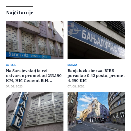
Najčitanije
BERZA
BERZA
Na Sarajevskoj berzi
Banjalučka berza: BIRS
ostvaren promet od 233.190
porastao 0,42 posto, promet
KM, HM Cement BiH
4.690 KM
najtrgovaniji
07. 08. 2026.
07. 08. 2026.