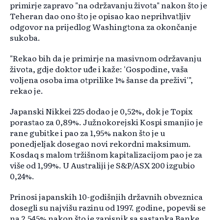
primirje zapravo "na održavanju života" nakon što je
Teheran dao ono što je opisao kao neprihvatljiv
odgovor na prijedlog Washingtona za okončanje
sukoba.
"Rekao bih da je primirje na masivnom održavanju
života, gdje doktor uđe i kaže: 'Gospodine, vaša
voljena osoba ima otprilike 1% šanse da preživi'",
rekao je.
Japanski Nikkei 225 dodao je 0,52%, dok je Topix
porastao za 0,89%. Južnokorejski Kospi smanjio je
rane gubitke i pao za 1,95% nakon što je u
ponedjeljak dosegao novi rekordni maksimum.
Kosdaq s malom tržišnom kapitalizacijom pao je za
više od 1,99%. U Australiji je S&P/ASX 200 izgubio
0,24%.
Prinosi japanskih 10-godišnjih državnih obveznica
dosegli su najvišu razinu od 1997. godine, popevši se
na 2,545% nakon što je zapisnik sa sastanka Banke