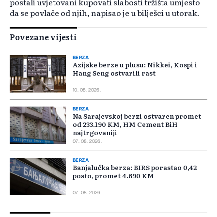
postali uvjetovani kupovati slabosti tržišta umjesto
da se povlače od njih, napisao je u bilješci u utorak.
Povezane vijesti
BERZA
Azijske berze u plusu: Nikkei, Kospi i
Hang Seng ostvarili rast
10. 08. 2026.
BERZA
Na Sarajevskoj berzi ostvaren promet
od 233.190 KM, HM Cement BiH
najtrgovaniji
07. 08. 2026.
BERZA
Banjalučka berza: BIRS porastao 0,42
posto, promet 4.690 KM
07. 08. 2026.