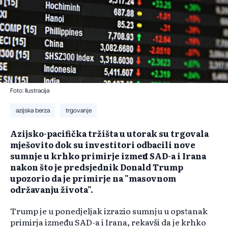
Foto: Ilustracija
azijska berza
trgovanje
Azijsko-pacifička tržišta u utorak su trgovala
mješovito dok su investitori odbacili nove
sumnje u krhko primirje između SAD-a i Irana
nakon što je predsjednik Donald Trump
upozorio da je primirje na "masovnom
održavanju života".
Trump je u ponedjeljak izrazio sumnju u opstanak
primirja između SAD-a i Irana, rekavši da je krhko