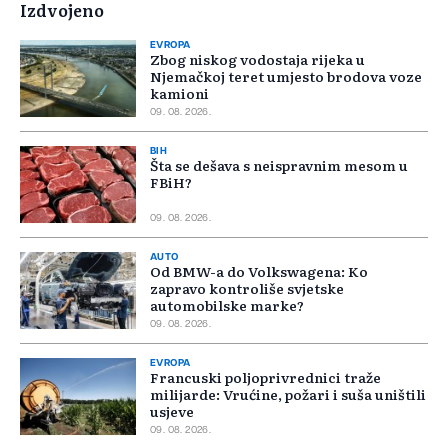
Izdvojeno
EVROPA
Zbog niskog vodostaja rijeka u
Njemačkoj teret umjesto brodova voze
kamioni
09. 08. 2026.
BIH
Šta se dešava s neispravnim mesom u
FBiH?
09. 08. 2026.
AUTO
Od BMW-a do Volkswagena: Ko
zapravo kontroliše svjetske
automobilske marke?
09. 08. 2026.
EVROPA
Francuski poljoprivrednici traže
milijarde: Vrućine, požari i suša uništili
usjeve
09. 08. 2026.