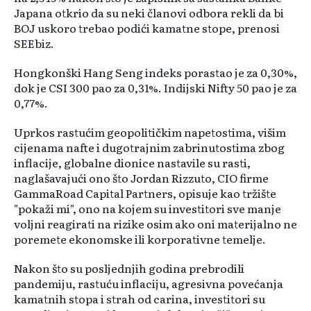
Japana otkrio da su neki članovi odbora rekli da bi
BOJ uskoro trebao podići kamatne stope, prenosi
SEEbiz.
Hongkonški Hang Seng indeks porastao je za 0,30%,
dok je CSI 300 pao za 0,31%. Indijski Nifty 50 pao je za
0,77%.
Uprkos rastućim geopolitičkim napetostima, višim
cijenama nafte i dugotrajnim zabrinutostima zbog
inflacije, globalne dionice nastavile su rasti,
naglašavajući ono što Jordan Rizzuto, CIO firme
GammaRoad Capital Partners, opisuje kao tržište
"pokaži mi", ono na kojem su investitori sve manje
voljni reagirati na rizike osim ako oni materijalno ne
poremete ekonomske ili korporativne temelje.
Nakon što su posljednjih godina prebrodili
pandemiju, rastuću inflaciju, agresivna povećanja
kamatnih stopa i strah od carina, investitori su