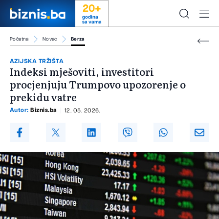
20+
godina
sa vama
Početna
Novac
Berza
AZIJSKA TRŽIŠTA
Indeksi mješoviti, investitori
procjenjuju Trumpovo upozorenje o
prekidu vatre
Autor:
Biznis.ba
12. 05. 2026.