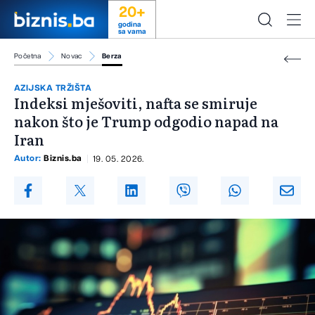
20+
godina
sa vama
Početna
Novac
Berza
AZIJSKA TRŽIŠTA
Indeksi mješoviti, nafta se smiruje
nakon što je Trump odgodio napad na
Iran
Autor:
Biznis.ba
19. 05. 2026.