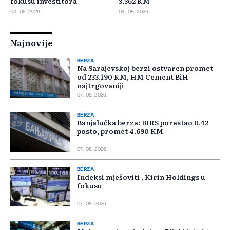
fokusu investitora
3.362 KM
04. 08. 2026.
04. 08. 2026.
Najnovije
BERZA
Na Sarajevskoj berzi ostvaren promet
od 233.190 KM, HM Cement BiH
najtrgovaniji
07. 08. 2026.
BERZA
Banjalučka berza: BIRS porastao 0,42
posto, promet 4.690 KM
07. 08. 2026.
BERZA
Indeksi mješoviti , Kirin Holdings u
fokusu
07. 08. 2026.
BERZA