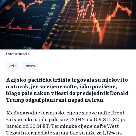
Foto: Ilustracija
azija
berza
Azijsko-pacifička tržišta trgovala su mješovito
u utorak, jer su cijene nafte, iako povišene,
blago pale nakon vijesti da predsjednik Donald
Trump odgađa planirani napad na Iran.
Međunarodne terminske cijene sirove nafte Brent
za isporuku u julu pale su za 2,04% na 109,81 USD po
barelu od 00:14 ET. Terminske cijene nafte West
Texas Intermediate za juni bile su niže za 1,12% na