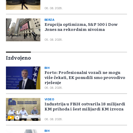
06. 08. 2026.
BERZA
Erupcija optimizma, S&P 500 i Dow
Jones na rekordnim nivoima
05. 08. 2026.
Izdvojeno
BIH
Forto: Profesionalni vozači ne mogu
više čekati, EK ponudili smo provodivo
rješenje
06. 08. 2026.
VIDEO
Industrija u FBiH ostvarila 18 milijardi
KM prihoda i šest milijardi KM izvoza
06. 08. 2026.
BIH