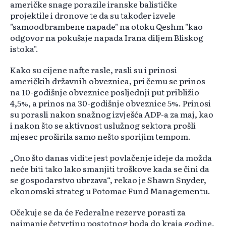
američke snage porazile iranske balističke
projektile i dronove te da su također izvele
"samoodbrambene napade" na otoku Qeshm "kao
odgovor na pokušaje napada Irana diljem Bliskog
istoka".
Kako su cijene nafte rasle, rasli su i prinosi
američkih državnih obveznica, pri čemu se prinos
na 10-godišnje obveznice posljednji put približio
4,5%, a prinos na 30-godišnje obveznice 5%. Prinosi
su porasli nakon snažnog izvješća ADP-a za maj, kao
i nakon što se aktivnost uslužnog sektora prošli
mjesec proširila samo nešto sporijim tempom.
„Ono što danas vidite jest povlačenje ideje da možda
neće biti tako lako smanjiti troškove kada se čini da
se gospodarstvo ubrzava“, rekao je Shawn Snyder,
ekonomski strateg u Potomac Fund Managementu.
Očekuje se da će Federalne rezerve porasti za
najmanje četvrtinu postotnog boda do kraja godine,