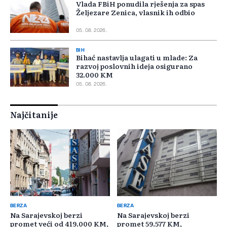
Vlada FBiH ponudila rješenja za spas
Željezare Zenica, vlasnik ih odbio
05. 08. 2026.
BIH
Bihać nastavlja ulagati u mlade: Za
razvoj poslovnih ideja osigurano
32.000 KM
05. 08. 2026.
Najčitanije
BERZA
BERZA
Na Sarajevskoj berzi
Na Sarajevskoj berzi
promet veći od 419.000 KM,
promet 59.577 KM,