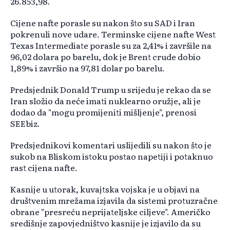
26.853,98.
Cijene nafte porasle su nakon što su SAD i Iran
pokrenuli nove udare. Terminske cijene nafte West
Texas Intermediate porasle su za 2,41% i završile na
96,02 dolara po barelu, dok je Brent crude dobio
1,89% i završio na 97,81 dolar po barelu.
Predsjednik Donald Trump u srijedu je rekao da se
Iran složio da neće imati nuklearno oružje, ali je
dodao da "mogu promijeniti mišljenje", prenosi
SEEbiz.
Predsjednikovi komentari uslijedili su nakon što je
sukob na Bliskom istoku postao napetiji i potaknuo
rast cijena nafte.
Kasnije u utorak, kuvajtska vojska je u objavi na
društvenim mrežama izjavila da sistemi protuzračne
obrane "presreću neprijateljske ciljeve". Američko
središnje zapovjedništvo kasnije je izjavilo da su