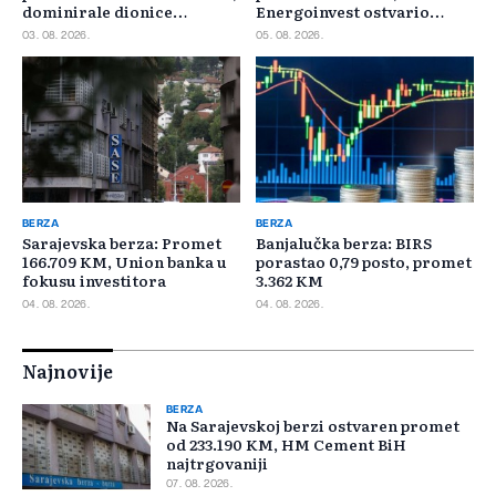
dominirale dionice
Energoinvest ostvario
Privredne banke Sarajevo
najveći promet
03. 08. 2026.
05. 08. 2026.
BERZA
BERZA
Sarajevska berza: Promet
Banjalučka berza: BIRS
166.709 KM, Union banka u
porastao 0,79 posto, promet
fokusu investitora
3.362 KM
04. 08. 2026.
04. 08. 2026.
Najnovije
BERZA
Na Sarajevskoj berzi ostvaren promet
od 233.190 KM, HM Cement BiH
najtrgovaniji
07. 08. 2026.