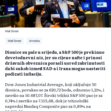
Wall Street
Wall Street
Amerika
Dionice su pale u srijedu, a S&P 500 je prekinuo
devetodnevni niz, jer su cijene nafte i prinosi
državnih obveznica porasli usred zabrinutosti
da bi sukob između SAD-a i Irana mogao nastaviti
podizati inflaciju.
Dow Jones Industrial Average, koji uključuje 30
dionica, povukao se za 620,72 boda, odnosno 1,21%, i
završio na 50.687,07. Široki tržišni S&P 500 pao je za
0,74% i završio na 7.553,68, dok je tehnološki
napredni Nasdaq Composite pao za 0,89% na