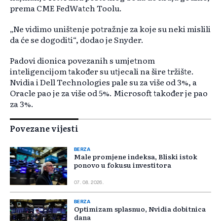
prema CME FedWatch Toolu.
„Ne vidimo uništenje potražnje za koje su neki mislili
da će se dogoditi“, dodao je Snyder.
Padovi dionica povezanih s umjetnom
inteligencijom također su utjecali na šire tržište.
Nvidia i Dell Technologies pale su za više od 3%, a
Oracle pao je za više od 5%. Microsoft također je pao
za 3%.
Povezane vijesti
BERZA
Male promjene indeksa, Bliski istok
ponovo u fokusu investitora
07. 08. 2026.
BERZA
Optimizam splasnuo, Nvidia dobitnica
dana