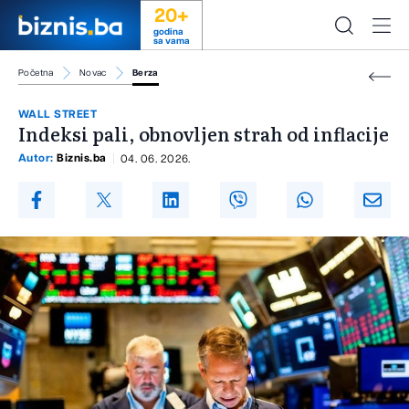
20+
godina
sa vama
Početna
Novac
Berza
WALL STREET
Indeksi pali, obnovljen strah od inflacije
Autor:
Biznis.ba
04. 06. 2026.