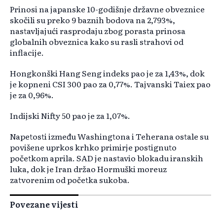
Prinosi na japanske 10-godišnje državne obveznice
skočili su preko 9 baznih bodova na 2,793%,
nastavljajući rasprodaju zbog porasta prinosa
globalnih obveznica kako su rasli strahovi od
inflacije.
Hongkonški Hang Seng indeks pao je za 1,43%, dok
je kopneni CSI 300 pao za 0,77%. Tajvanski Taiex pao
je za 0,96%.
Indijski Nifty 50 pao je za 1,07%.
Napetosti između Washingtona i Teherana ostale su
povišene uprkos krhko primirje postignuto
početkom aprila. SAD je nastavio blokadu iranskih
luka, dok je Iran držao Hormuški moreuz
zatvorenim od početka sukoba.
Povezane vijesti