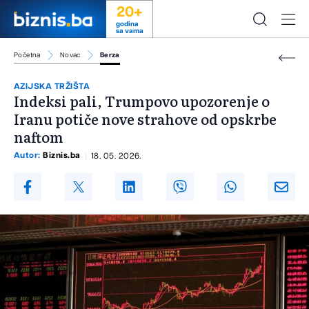
20+
godina
sa vama
Početna
Novac
Berza
AZIJSKA TRŽIŠTA
Indeksi pali, Trumpovo upozorenje o
Iranu potiče nove strahove od opskrbe
naftom
Autor:
Biznis.ba
18. 05. 2026.