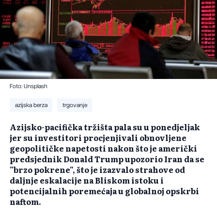
Foto: Unsplash
azijska berza
trgovanje
Azijsko-pacifička tržišta pala su u ponedjeljak
jer su investitori procjenjivali obnovljene
geopolitičke napetosti nakon što je američki
predsjednik Donald Trump upozorio Iran da se
"brzo pokrene", što je izazvalo strahove od
daljnje eskalacije na Bliskom istoku i
potencijalnih poremećaja u globalnoj opskrbi
naftom.