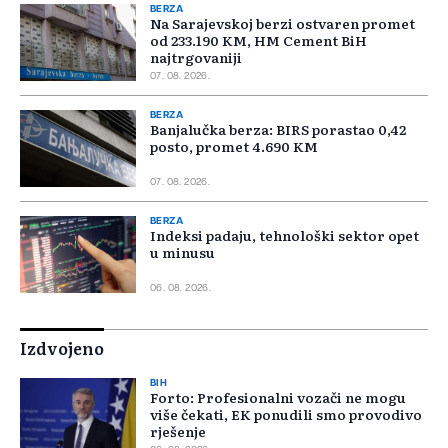
BERZA
Na Sarajevskoj berzi ostvaren promet
od 233.190 KM, HM Cement BiH
najtrgovaniji
07. 08. 2026.
BERZA
Banjalučka berza: BIRS porastao 0,42
posto, promet 4.690 KM
07. 08. 2026.
BERZA
Indeksi padaju, tehnološki sektor opet
u minusu
06. 08. 2026.
Izdvojeno
BIH
Forto: Profesionalni vozači ne mogu
više čekati, EK ponudili smo provodivo
rješenje