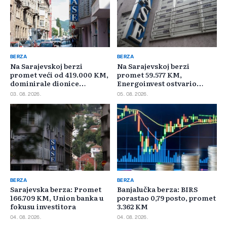
BERZA
BERZA
Na Sarajevskoj berzi
Na Sarajevskoj berzi
promet veći od 419.000 KM,
promet 59.577 KM,
dominirale dionice
Energoinvest ostvario
Privredne banke Sarajevo
najveći promet
03. 08. 2026.
05. 08. 2026.
BERZA
BERZA
Sarajevska berza: Promet
Banjalučka berza: BIRS
166.709 KM, Union banka u
porastao 0,79 posto, promet
fokusu investitora
3.362 KM
04. 08. 2026.
04. 08. 2026.