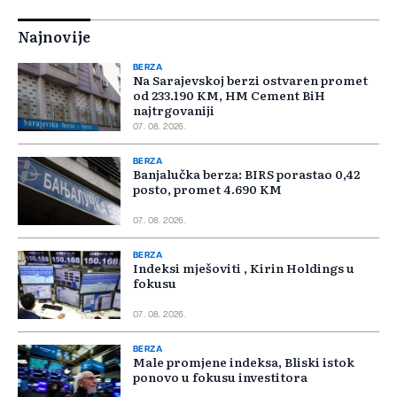
Najnovije
BERZA
Na Sarajevskoj berzi ostvaren promet
od 233.190 KM, HM Cement BiH
najtrgovaniji
07. 08. 2026.
BERZA
Banjalučka berza: BIRS porastao 0,42
posto, promet 4.690 KM
07. 08. 2026.
BERZA
Indeksi mješoviti , Kirin Holdings u
fokusu
07. 08. 2026.
BERZA
Male promjene indeksa, Bliski istok
ponovo u fokusu investitora