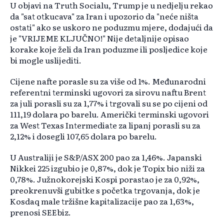
U objavi na Truth Socialu, Trump je u nedjelju rekao
da "sat otkucava" za Iran i upozorio da "neće ništa
ostati" ako se uskoro ne poduzmu mjere, dodajući da
je "VRIJEME KLJUČNO!" Nije detaljnije opisao
korake koje želi da Iran poduzme ili posljedice koje
bi mogle uslijediti.
Cijene nafte porasle su za više od 1%. Međunarodni
referentni terminski ugovori za sirovu naftu Brent
za juli porasli su za 1,77% i trgovali su se po cijeni od
111,19 dolara po barelu. Američki terminski ugovori
za West Texas Intermediate za lipanj porasli su za
2,12% i dosegli 107,65 dolara po barelu.
U Australiji je S&P/ASX 200 pao za 1,46%. Japanski
Nikkei 225 izgubio je 0,87%, dok je Topix bio niži za
0,78%. Južnokorejski Kospi porastao je za 0,92%,
preokrenuvši gubitke s početka trgovanja, dok je
Kosdaq male tržišne kapitalizacije pao za 1,63%,
prenosi SEEbiz.