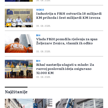
06. 08. 2026.
VIDEO
Industrija u FBiH ostvarila 18 milijardi
KM prihoda i šest milijardi KM izvoza
06. 08. 2026.
BIH
Vlada FBiH ponudila rješenja za spas
Željezare Zenica, vlasnik ih odbio
05. 08. 2026.
BIH
Bihać nastavlja ulagati u mlade: Za
razvoj poslovnih ideja osigurano
32.000 KM
05. 08. 2026.
Najčitanije