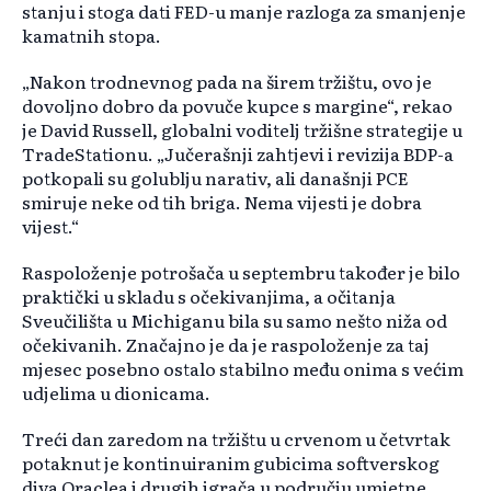
stanju i stoga dati FED-u manje razloga za smanjenje
kamatnih stopa.
„Nakon trodnevnog pada na širem tržištu, ovo je
dovoljno dobro da povuče kupce s margine“, rekao
je David Russell, globalni voditelj tržišne strategije u
TradeStationu. „Jučerašnji zahtjevi i revizija BDP-a
potkopali su golublju narativ, ali današnji PCE
smiruje neke od tih briga. Nema vijesti je dobra
vijest.“
Raspoloženje potrošača u septembru također je bilo
praktički u skladu s očekivanjima, a očitanja
Sveučilišta u Michiganu bila su samo nešto niža od
očekivanih. Značajno je da je raspoloženje za taj
mjesec posebno ostalo stabilno među onima s većim
udjelima u dionicama.
Treći dan zaredom na tržištu u crvenom u četvrtak
potaknut je kontinuiranim gubicima softverskog
diva Oraclea i drugih igrača u području umjetne