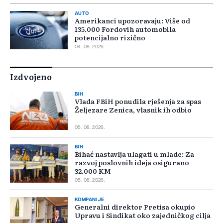
AUTO
Amerikanci upozoravaju: Više od
135.000 Fordovih automobila
potencijalno rizično
04. 08. 2026.
Izdvojeno
BIH
Vlada FBiH ponudila rješenja za spas
Željezare Zenica, vlasnik ih odbio
05. 08. 2026.
BIH
Bihać nastavlja ulagati u mlade: Za
razvoj poslovnih ideja osigurano
32.000 KM
05. 08. 2026.
KOMPANIJE
Generalni direktor Pretisa okupio
Upravu i Sindikat oko zajedničkog cilja