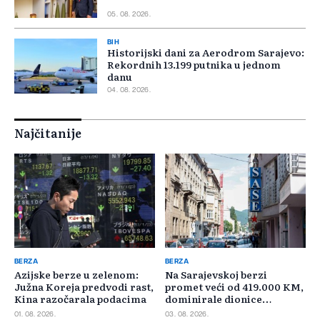
05. 08. 2026.
BIH
Historijski dani za Aerodrom Sarajevo:
Rekordnih 13.199 putnika u jednom
danu
04. 08. 2026.
Najčitanije
BERZA
BERZA
Azijske berze u zelenom:
Na Sarajevskoj berzi
Južna Koreja predvodi rast,
promet veći od 419.000 KM,
Kina razočarala podacima
dominirale dionice
Privredne banke Sarajevo
01. 08. 2026.
03. 08. 2026.