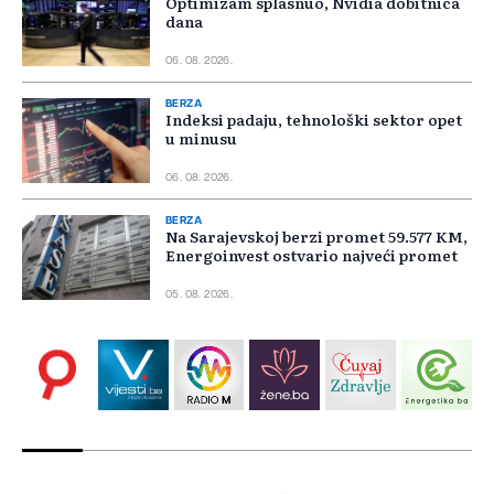
Optimizam splasnuo, Nvidia dobitnica
dana
06. 08. 2026.
BERZA
Indeksi padaju, tehnološki sektor opet
u minusu
06. 08. 2026.
BERZA
Na Sarajevskoj berzi promet 59.577 KM,
Energoinvest ostvario najveći promet
05. 08. 2026.