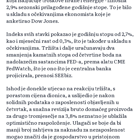
koja isključuje troškove hrane i energije - iznosila
2,9% sezonski prilagođene godišnje stope. To je bilo
u skladu s očekivanjima ekonomista koje je
anketirao Dow Jones.
Indeks svih stavki pokazao je godišnju stopu od 2,7%,
kao i mjesečni rast od 0,3%, što je također u skladu s
očekivanjima. Tržišta i dalje uračunavaju dva
smanjenja kamatnih stopa od četvrtine boda na
nadolazećim sastancima FED-a, prema alatu CME
FedWatch, što je ono što je centralna banka
projicirala, prenosi SEEbiz.
Ishod je donekle utjecao na reakciju tržišta, s
porastom cijena dionica, a uslijedio je nakon
solidnih podataka o zaposlenosti objavljenih u
četvrtak, a snažna revizija bruto domaćeg proizvoda
za drugo tromjesečje na 3,8% neznatno je ublažila
optimistično raspoloženje. Ulagači se boje da bi
manji broj zahtjeva za naknadu za nezaposlenost
mogao značiti da je gospodarstvo u pristojnom