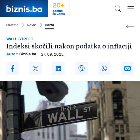
20+
godina
sa vama
Početna
Novac
Berza
WALL STREET
Indeksi skočili nakon podatka o inflaciji
Autor:
Biznis.ba
27. 09. 2025.