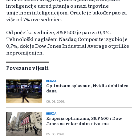
inteligencije usred pitanja o snazi trgovine
umjetnom inteligencijom. Oracle je također pao za
više od 7% ove sedmice.
Od početka sedmice, S&P 500 je pao za 0,3%.
Tehnološki naglašeni Nasdaq Composite izgubio je
0,7%, dok je Dow Jones Industrial Average otprilike
nepromijenjen.
Povezane vijesti
BERZA
Optimizam splasnuo, Nvidia dobitnica
dana
06. 08. 2026.
BERZA
Erupcija optimizma, S&P 500 i Dow
Jones na rekordnim nivoima
05. 08. 2026.