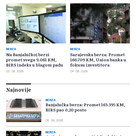
BERZA
BERZA
Na Banjalučkoj berzi
Sarajevska berza: Promet
promet svega 9.061 KM,
166.709 KM, Union banka u
BIRS indeks u blagom padu
fokusu investitora
03. 08. 2026.
04. 08. 2026.
Najnovije
BERZA
Banjalučka berza: Promet 163.395 KM,
BIRS pao 0,20 posto
06. 08. 2026.
BERZA