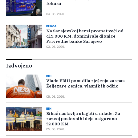
fokusu
04. 08. 2026.
BERZA
Na Sarajevskoj berzi promet veći od
419.000 KM, dominirale dionice
Privredne banke Sarajevo
03. 08. 2026.
Izdvojeno
BIH
Vlada FBiH ponudila rješenja za spas
Željezare Zenica, vlasnik ih odbio
05. 08. 2026.
BIH
Bihać nastavlja ulagati u mlade: Za
razvoj poslovnih ideja osigurano
32.000 KM
05. 08. 2026.