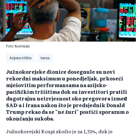
Foto: Ilustracija
Azijska tržišta
berza
Južnokorejske dionice dosegnule su novi
rekordni maksimum u ponedjeljak, prkoseći
mješovitim performansama na azijsko-
pacifičkim tržištima dok su investitori pratili
dugotrajnu neizvjesnost oko pregovora između
SAD-a i Irana nakon što je predsjednik Donald
Trump rekao da se "ne žuri" postići sporazum o
okončanju sukoba.
Južnokorejski Kospi skočio je za 1,31%, dok je