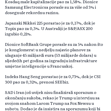
Kosdaq male kapitalizacije pao za 1,58%. Dionice
Samsung Electronicsa porasle su za više od 3% i
dosegnule rekordnu razinu.
Japanski Nikkei 225 porastao je za 0,17%, dok je
Topix pao za 0,3%. U Australiji je S&P/ASX 200
izgubio 0,21%.
Dionice SoftBank Grupe porasle su za 5% nakon što
je konglomerat u nedjelju najavio planove za
ulaganje 45 milijardi eura (53 milijarde dolara) u
sljedećih pet godina za izgradnju infrastrukture
umjetne inteligencije u Francuskoj.
Indeks Hang Seng porastao je za 0,73%, dok je CSI
300 pao za 0,32%, prenosi SEEbiz.
SAD i Iran još uvijek nisu finalizirali sporazum o
okončanju sukoba, rekao je Trump u intervjuu sa
svojom snahom Larom Trump na Fox Newsu u
subotu. Dodao je da insistira na sporazumu koji bi