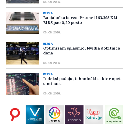
06. 08. 2026.
BERZA
Banjalučka berza: Promet 163.395 KM,
BIRS pao 0,20 posto
06. 08. 2026.
BERZA
Optimizam splasnuo, Nvidia dobitnica
dana
06. 08. 2026.
BERZA
Indeksi padaju, tehnološki sektor opet
u minusu
06. 08. 2026.