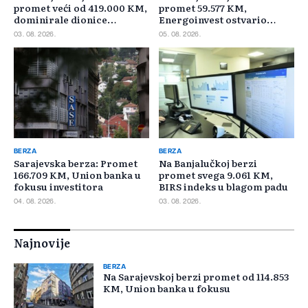
promet veći od 419.000 KM,
promet 59.577 KM,
dominirale dionice
Energoinvest ostvario
Privredne banke Sarajevo
najveći promet
03. 08. 2026.
05. 08. 2026.
BERZA
BERZA
Sarajevska berza: Promet
Na Banjalučkoj berzi
166.709 KM, Union banka u
promet svega 9.061 KM,
fokusu investitora
BIRS indeks u blagom padu
04. 08. 2026.
03. 08. 2026.
Najnovije
BERZA
Na Sarajevskoj berzi promet od 114.853
KM, Union banka u fokusu