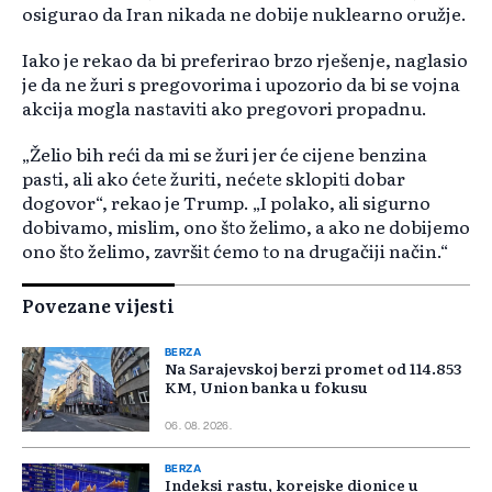
osigurao da Iran nikada ne dobije nuklearno oružje.
Iako je rekao da bi preferirao brzo rješenje, naglasio
je da ne žuri s pregovorima i upozorio da bi se vojna
akcija mogla nastaviti ako pregovori propadnu.
„Želio bih reći da mi se žuri jer će cijene benzina
pasti, ali ako ćete žuriti, nećete sklopiti dobar
dogovor“, rekao je Trump. „I polako, ali sigurno
dobivamo, mislim, ono što želimo, a ako ne dobijemo
ono što želimo, završit ćemo to na drugačiji način.“
Povezane vijesti
BERZA
Na Sarajevskoj berzi promet od 114.853
KM, Union banka u fokusu
06. 08. 2026.
BERZA
Indeksi rastu, korejske dionice u