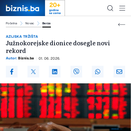
20+
godina
sa vama
Početna
Novac
Berza
AZIJSKA TRŽIŠTA
Južnokorejske dionice dosegle novi
rekord
Autor:
Biznis.ba
01. 06. 2026.