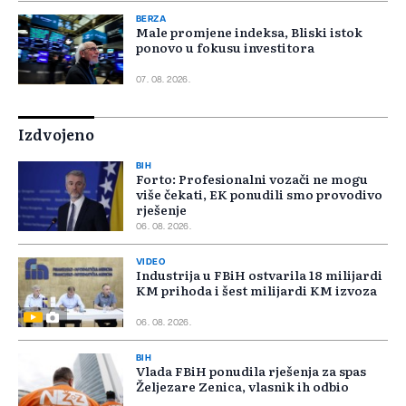
BERZA
Male promjene indeksa, Bliski istok
ponovo u fokusu investitora
07. 08. 2026.
Izdvojeno
BIH
Forto: Profesionalni vozači ne mogu
više čekati, EK ponudili smo provodivo
rješenje
06. 08. 2026.
VIDEO
Industrija u FBiH ostvarila 18 milijardi
KM prihoda i šest milijardi KM izvoza
06. 08. 2026.
BIH
Vlada FBiH ponudila rješenja za spas
Željezare Zenica, vlasnik ih odbio