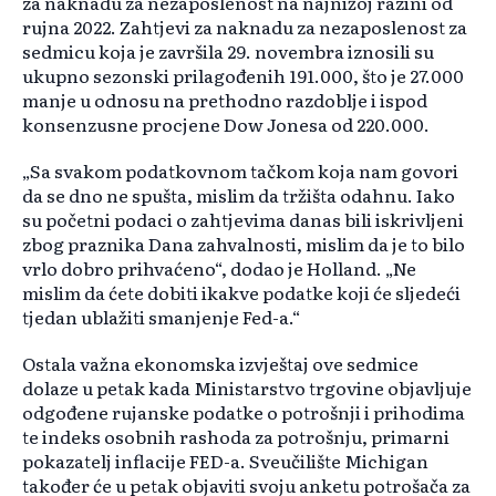
za naknadu za nezaposlenost na najnižoj razini od
rujna 2022. Zahtjevi za naknadu za nezaposlenost za
sedmicu koja je završila 29. novembra iznosili su
ukupno sezonski prilagođenih 191.000, što je 27.000
manje u odnosu na prethodno razdoblje i ispod
konsenzusne procjene Dow Jonesa od 220.000.
„Sa svakom podatkovnom tačkom koja nam govori
da se dno ne spušta, mislim da tržišta odahnu. Iako
su početni podaci o zahtjevima danas bili iskrivljeni
zbog praznika Dana zahvalnosti, mislim da je to bilo
vrlo dobro prihvaćeno“, dodao je Holland. „Ne
mislim da ćete dobiti ikakve podatke koji će sljedeći
tjedan ublažiti smanjenje Fed-a.“
Ostala važna ekonomska izvještaj ove sedmice
dolaze u petak kada Ministarstvo trgovine objavljuje
odgođene rujanske podatke o potrošnji i prihodima
te indeks osobnih rashoda za potrošnju, primarni
pokazatelj inflacije FED-a. Sveučilište Michigan
također će u petak objaviti svoju anketu potrošača za