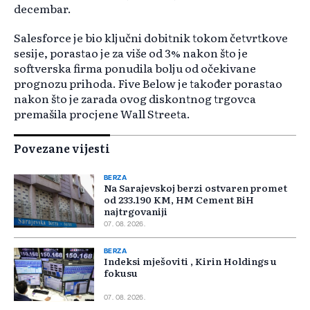
decembar.
Salesforce je bio ključni dobitnik tokom četvrtkove
sesije, porastao je za više od 3% nakon što je
softverska firma ponudila bolju od očekivane
prognozu prihoda. Five Below je također porastao
nakon što je zarada ovog diskontnog trgovca
premašila procjene Wall Streeta.
Povezane vijesti
BERZA
Na Sarajevskoj berzi ostvaren promet
od 233.190 KM, HM Cement BiH
najtrgovaniji
07. 08. 2026.
BERZA
Indeksi mješoviti , Kirin Holdings u
fokusu
07. 08. 2026.