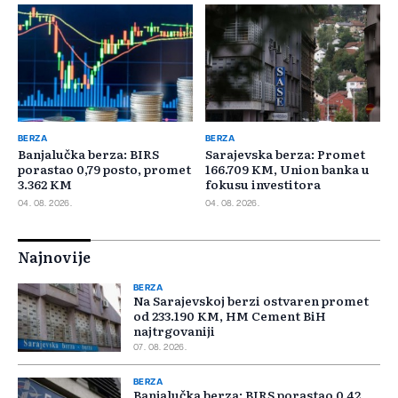
BERZA
BERZA
Banjalučka berza: BIRS
Sarajevska berza: Promet
porastao 0,79 posto, promet
166.709 KM, Union banka u
3.362 KM
fokusu investitora
04. 08. 2026.
04. 08. 2026.
Najnovije
BERZA
Na Sarajevskoj berzi ostvaren promet
od 233.190 KM, HM Cement BiH
najtrgovaniji
07. 08. 2026.
BERZA
Banjalučka berza: BIRS porastao 0,42