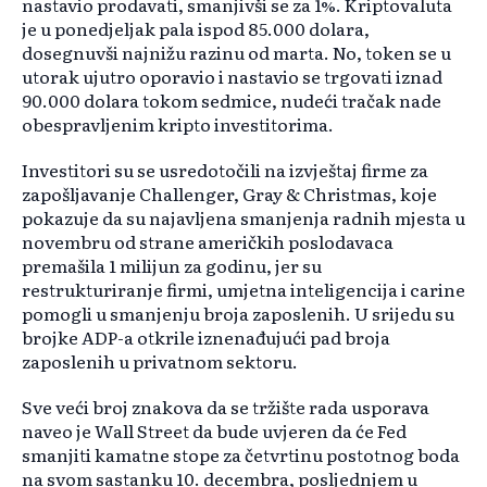
nastavio prodavati, smanjivši se za 1%. Kriptovaluta
je u ponedjeljak pala ispod 85.000 dolara,
dosegnuvši najnižu razinu od marta. No, token se u
utorak ujutro oporavio i nastavio se trgovati iznad
90.000 dolara tokom sedmice, nudeći tračak nade
obespravljenim kripto investitorima.
Investitori su se usredotočili na izvještaj firme za
zapošljavanje Challenger, Gray & Christmas, koje
pokazuje da su najavljena smanjenja radnih mjesta u
novembru od strane američkih poslodavaca
premašila 1 milijun za godinu, jer su
restrukturiranje firmi, umjetna inteligencija i carine
pomogli u smanjenju broja zaposlenih. U srijedu su
brojke ADP-a otkrile iznenađujući pad broja
zaposlenih u privatnom sektoru.
Sve veći broj znakova da se tržište rada usporava
naveo je Wall Street da bude uvjeren da će Fed
smanjiti kamatne stope za četvrtinu postotnog boda
na svom sastanku 10. decembra, posljednjem u