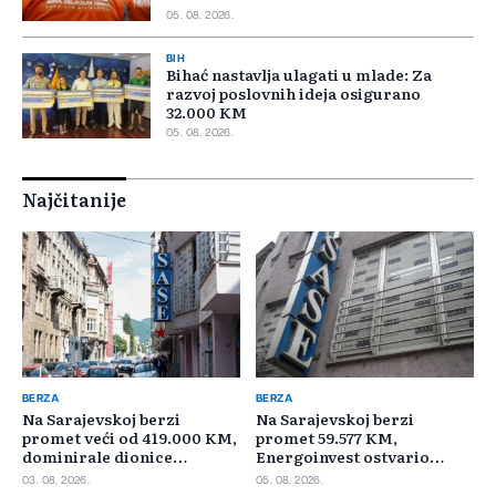
05. 08. 2026.
BIH
Bihać nastavlja ulagati u mlade: Za
razvoj poslovnih ideja osigurano
32.000 KM
05. 08. 2026.
Najčitanije
BERZA
BERZA
Na Sarajevskoj berzi
Na Sarajevskoj berzi
promet veći od 419.000 KM,
promet 59.577 KM,
dominirale dionice
Energoinvest ostvario
Privredne banke Sarajevo
najveći promet
03. 08. 2026.
05. 08. 2026.