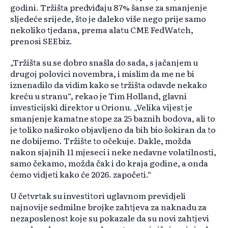
godini. Tržišta predviđaju 87% šanse za smanjenje
sljedeće srijede, što je daleko više nego prije samo
nekoliko tjedana, prema alatu CME FedWatch,
prenosi SEEbiz.
„Tržišta su se dobro snašla do sada, s jačanjem u
drugoj polovici novembra, i mislim da me ne bi
iznenadilo da vidim kako se tržišta odavde nekako
kreću u stranu“, rekao je Tim Holland, glavni
investicijski direktor u Orionu. „Velika vijest je
smanjenje kamatne stope za 25 baznih bodova, ali to
je toliko naširoko objavljeno da bih bio šokiran da to
ne dobijemo. Tržište to očekuje. Dakle, možda
nakon sjajnih 11 mjeseci i neke nedavne volatilnosti,
samo čekamo, možda čak i do kraja godine, a onda
ćemo vidjeti kako će 2026. započeti.“
U četvrtak su investitori uglavnom previdjeli
najnovije sedmilne brojke zahtjeva za naknadu za
nezaposlenost koje su pokazale da su novi zahtjevi