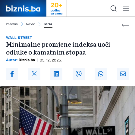
20+
godina
sa vama
Početna
Novac
Berza
WALL STREET
Minimalne promjene indeksa uoči
odluke o kamatnim stopaa
Autor:
Biznis.ba
05. 12. 2025.