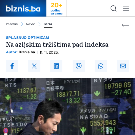
20+
godina
sa vama
Početna
Novac
Berza
SPLASNUO OPTIMIZAM
Na azijskim tržištima pad indeksa
Autor:
Biznis.ba
11. 11. 2025.