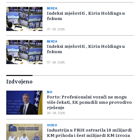
BERZA
Indeksi mješoviti , Kirin Holdings u
fokusu
07. 08. 2026.
BERZA
Indeksi mješoviti , Kirin Holdings u
fokusu
07. 08. 2026.
Izdvojeno
BIH
Forto: Profesionalni vozači ne mogu
više čekati, EK ponudili smo provodivo
rješenje
06. 08. 2026.
VIDEO
Industrija u FBiH ostvarila 18 milijardi
KM prihoda i šest milijardi KM izvoza