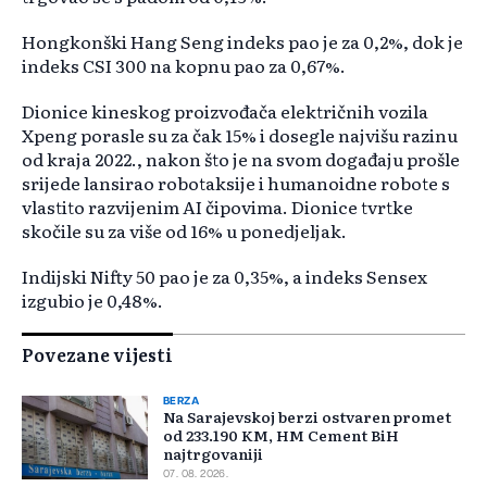
Hongkonški Hang Seng indeks pao je za 0,2%, dok je
indeks CSI 300 na kopnu pao za 0,67%.
Dionice kineskog proizvođača električnih vozila
Xpeng porasle su za čak 15% i dosegle najvišu razinu
od kraja 2022., nakon što je na svom događaju prošle
srijede lansirao robotaksije i humanoidne robote s
vlastito razvijenim AI čipovima. Dionice tvrtke
skočile su za više od 16% u ponedjeljak.
Indijski Nifty 50 pao je za 0,35%, a indeks Sensex
izgubio je 0,48%.
Povezane vijesti
BERZA
Na Sarajevskoj berzi ostvaren promet
od 233.190 KM, HM Cement BiH
najtrgovaniji
07. 08. 2026.