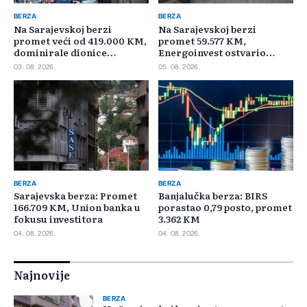
BERZA
BERZA
Na Sarajevskoj berzi
Na Sarajevskoj berzi
promet veći od 419.000 KM,
promet 59.577 KM,
dominirale dionice
Energoinvest ostvario
Privredne banke Sarajevo
najveći promet
03. 08. 2026.
05. 08. 2026.
BERZA
BERZA
Sarajevska berza: Promet
Banjalučka berza: BIRS
166.709 KM, Union banka u
porastao 0,79 posto, promet
fokusu investitora
3.362 KM
04. 08. 2026.
04. 08. 2026.
Najnovije
BERZA