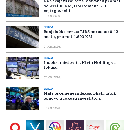
Na Sarajevskoj berzi ostvaren promet
od 233.190 KM, HM Cement BiH
najtrgovaniji
07. 08. 2026.
BERZA
Banjalučka berza: BIRS porastao 0,42
posto, promet 4.690 KM
07. 08. 2026.
BERZA
Indeksi mješoviti , Kirin Holdings u
fokusu
07. 08. 2026.
BERZA
Male promjene indeksa, Bliski istok
ponovo u fokusu investitora
07. 08. 2026.