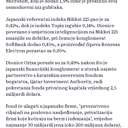
Microsoft, koji je dodao 1,9% čime je prekinuo svoj
osmodnevni niz gubitaka.
Japanski referentni indeks Nikkei 225 pao je za
0,42%, dok je indeks Topix izgubio 0,14%. Dionice
povezane s umjetnom inteligencijom na Nikkei 225
smanjile su dobitke, pri čemu je konglomerat
SoftBank dodao 0,45%, a proizvođač čipova Renesas
Electron porastao za 0,65%.
Dionice Orixa porasle su za 0,49% nakon što je
japanski financijski konglomerat u utorak najavio
partnerstvo s katarskim suverenim fondom
bogatstva, Qatar Investment Authority, radi
pokretanja fonda privatnog kapitala vrijednog 2,5
milijardi dolara.
Fond će ulagati u japanske firme, "prvenstveno
ciljajući na poslovno nasljeđivanje, privatizaciju
firmi koje kotiraju na berzi i izdvajanja", vrijedne
najmanje 30 milijardi jena (oko 200 milijuna dolara),