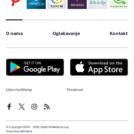
O nama
Oglašavanje
Kontakt
Uslovi korištenja
Privatnost
© Copyright 2005. - 2026. Radio M Media Group.
Sva prava zadržana.