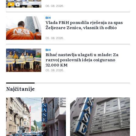
06. 08. 2026.
BIH
Vlada FBiH ponudila rješenja za spas
Željezare Zenica, vlasnik ih odbio
05. 08. 2026.
BIH
Bihać nastavlja ulagati u mlade: Za
razvoj poslovnih ideja osigurano
32.000 KM
05. 08. 2026.
Najčitanije