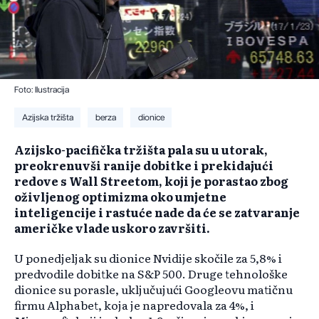
Foto: Ilustracija
Azijska tržišta
berza
dionice
Azijsko-pacifička tržišta pala su u utorak,
preokrenuvši ranije dobitke i prekidajući
redove s Wall Streetom, koji je porastao zbog
oživljenog optimizma oko umjetne
inteligencije i rastuće nade da će se zatvaranje
američke vlade uskoro završiti.
U ponedjeljak su dionice Nvidije skočile za 5,8% i
predvodile dobitke na S&P 500. Druge tehnološke
dionice su porasle, uključujući Googleovu matičnu
firmu Alphabet, koja je napredovala za 4%, i