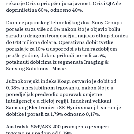
rekao je Orix u priopćenju za javnost. Orix i QIA će
doprinijeti sa 60%, odnosno 40%.
Dionice japanskog tehnološkog diva Sony Groupa
porasle su za više od 6% nakon što je objavio bolju
zaradu u drugom tromjesečju i najavio otkup dionica
do 648 miliona dolara. Operativna dobit tvrtke
porasla je za 10% u usporedbi s istim razdobljem
prošle godine, dok su prihodi porasli za 5%,
potaknuti dobicima iz segmenata Imaging &
Sensing Solutions i Music.
Južnokorejski indeks Kospi ostvario je dobit od
0,38% u nestabilnom trgovanju, nakon što je u
ponedjeljak predvodio oporavak umjetne
inteligencije u cijeloj regiji. Indeksni velikani
Samsung Electronics i SK Hynix smanjili su ranije
dobitke i porasli za 1,79% odnosno 0,17%.
Australski S&P/ASX 200 promijenio je smjer i
trgovao se s padom od 0,19%.