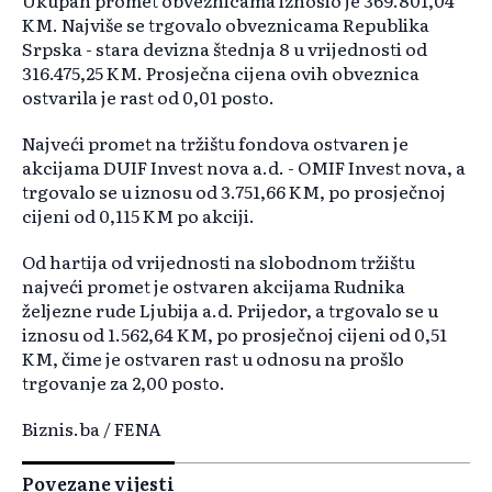
Ukupan promet obveznicama iznosio je 369.801,04
KM. Najviše se trgovalo obveznicama Republika
Srpska - stara devizna štednja 8 u vrijednosti od
316.475,25 KM. Prosječna cijena ovih obveznica
ostvarila je rast od 0,01 posto.
Najveći promet na tržištu fondova ostvaren je
akcijama DUIF Invest nova a.d. - OMIF Invest nova, a
trgovalo se u iznosu od 3.751,66 KM, po prosječnoj
cijeni od 0,115 KM po akciji.
Od hartija od vrijednosti na slobodnom tržištu
najveći promet je ostvaren akcijama Rudnika
željezne rude Ljubija a.d. Prijedor, a trgovalo se u
iznosu od 1.562,64 KM, po prosječnoj cijeni od 0,51
KM, čime je ostvaren rast u odnosu na prošlo
trgovanje za 2,00 posto.
Biznis.ba / FENA
Povezane vijesti