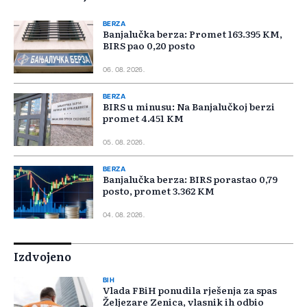
BERZA
Banjalučka berza: Promet 163.395 KM,
BIRS pao 0,20 posto
06. 08. 2026.
BERZA
BIRS u minusu: Na Banjalučkoj berzi
promet 4.451 KM
05. 08. 2026.
BERZA
Banjalučka berza: BIRS porastao 0,79
posto, promet 3.362 KM
04. 08. 2026.
Izdvojeno
BIH
Vlada FBiH ponudila rješenja za spas
Željezare Zenica, vlasnik ih odbio