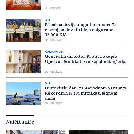
05. 08. 2026.
BIH
Bihać nastavlja ulagati u mlade: Za
razvoj poslovnih ideja osigurano
32.000 KM
05. 08. 2026.
KOMPANIJE
Generalni direktor Pretisa okupio
Upravu i Sindikat oko zajedničkog cilja
05. 08. 2026.
BIH
Historijski dani za Aerodrom Sarajevo:
Rekordnih 13.199 putnika u jednom
danu
04. 08. 2026.
Najčitanije