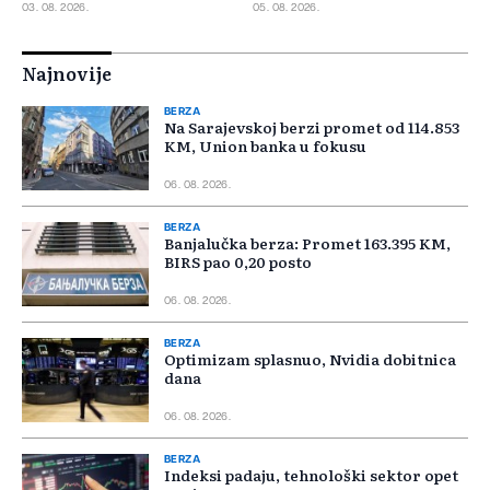
najveći promet
03. 08. 2026.
05. 08. 2026.
Najnovije
BERZA
Na Sarajevskoj berzi promet od 114.853
KM, Union banka u fokusu
06. 08. 2026.
BERZA
Banjalučka berza: Promet 163.395 KM,
BIRS pao 0,20 posto
06. 08. 2026.
BERZA
Optimizam splasnuo, Nvidia dobitnica
dana
06. 08. 2026.
BERZA
Indeksi padaju, tehnološki sektor opet