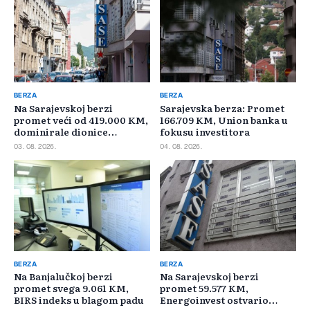
BERZA
BERZA
Na Sarajevskoj berzi
Sarajevska berza: Promet
promet veći od 419.000 KM,
166.709 KM, Union banka u
dominirale dionice
fokusu investitora
Privredne banke Sarajevo
03. 08. 2026.
04. 08. 2026.
BERZA
BERZA
Na Banjalučkoj berzi
Na Sarajevskoj berzi
promet svega 9.061 KM,
promet 59.577 KM,
BIRS indeks u blagom padu
Energoinvest ostvario