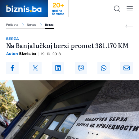
20+
godina
sa vama
Početna
Novac
Berza
BERZA
Na Banjalučkoj berzi promet 381.170 KM
Autor:
Biznis.ba
19. 10. 2018.