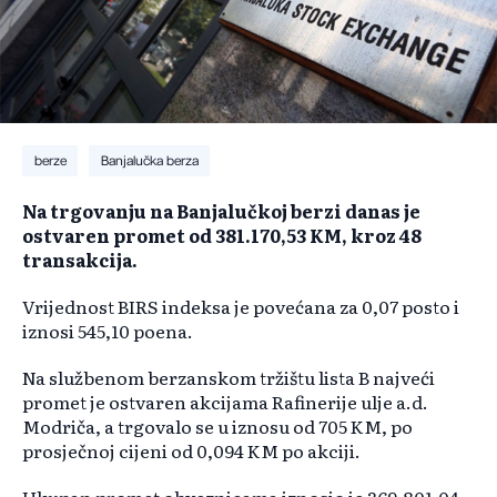
berze
Banjalučka berza
Na trgovanju na Banjalučkoj berzi danas je
ostvaren promet od 381.170,53 KM, kroz 48
transakcija.
Vrijednost BIRS indeksa je povećana za 0,07 posto i
iznosi 545,10 poena.
Na službenom berzanskom tržištu lista B najveći
promet je ostvaren akcijama Rafinerije ulje a.d.
Modriča, a trgovalo se u iznosu od 705 KM, po
prosječnoj cijeni od 0,094 KM po akciji.