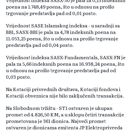
Vrijednost indeksa SASX-30 je pala za 0,15 indeksnih
poena na 1.748,49 poena, što u odnosu na prošlo
trgovanje predstavlja pad od 0,01 posto.
Vrijednost SASE Islamskog indeksa - u saradnji sa
BBI, SASX-BBI je pala za 4,78 indeksnih poena na
11.053,25 poena, što u odnosu na prošlo trgovanje
predstavlja pad od 0,04 posto.
Vrijednost indeksa SASX-Fundamentals, SASX-FN je
pala za 5,66 indeksnih poena na 16.938,24 poena, što
u odnosu na prošlo trgovanje predstavlja pad od
0,03 posto.
Na Kotaciji privrednih društava, Kotaciji fondova i
Kotaciji obveznica nije bilo zaključenih transakcija.
Na Slobodnom tržištu - ST1 ostvaren je ukupan
promet od 4.826,50 KM, a u sklopu četiri transakcije
prometovana je 361 dionica. Najveći promet
ostvaren je dionicama emitenta JP Elektroprivreda