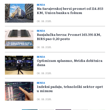
BERZA
Na Sarajevskoj berzi promet od 114.853
KM, Union banka u fokusu
06. 08. 2026.
BERZA
Banjalučka berza: Promet 163.395 KM,
BIRS pao 0,20 posto
06. 08. 2026.
BERZA
Optimizam splasnuo, Nvidia dobitnica
dana
06. 08. 2026.
BERZA
Indeksi padaju, tehnološki sektor opet
u minusu
06. 08. 2026.