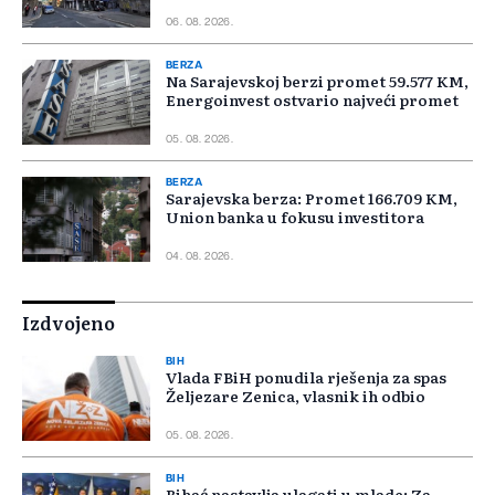
06. 08. 2026.
BERZA
Na Sarajevskoj berzi promet 59.577 KM,
Energoinvest ostvario najveći promet
05. 08. 2026.
BERZA
Sarajevska berza: Promet 166.709 KM,
Union banka u fokusu investitora
04. 08. 2026.
Izdvojeno
BIH
Vlada FBiH ponudila rješenja za spas
Željezare Zenica, vlasnik ih odbio
05. 08. 2026.
BIH
Bihać nastavlja ulagati u mlade: Za