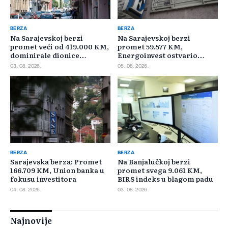
BERZA
BERZA
Na Sarajevskoj berzi
Na Sarajevskoj berzi
promet veći od 419.000 KM,
promet 59.577 KM,
dominirale dionice
Energoinvest ostvario
Privredne banke Sarajevo
najveći promet
03. 08. 2026.
05. 08. 2026.
BERZA
BERZA
Sarajevska berza: Promet
Na Banjalučkoj berzi
166.709 KM, Union banka u
promet svega 9.061 KM,
fokusu investitora
BIRS indeks u blagom padu
04. 08. 2026.
03. 08. 2026.
Najnovije