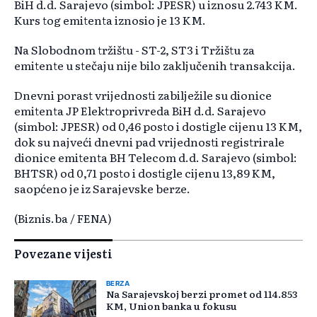
BiH d.d. Sarajevo (simbol: JPESR) u iznosu 2.743 KM.
Kurs tog emitenta iznosio je 13 KM.
Na Slobodnom tržištu - ST-2, ST3 i Tržištu za
emitente u stečaju nije bilo zaključenih transakcija.
Dnevni porast vrijednosti zabilježile su dionice
emitenta JP Elektroprivreda BiH d.d. Sarajevo
(simbol: JPESR) od 0,46 posto i dostigle cijenu 13 KM,
dok su najveći dnevni pad vrijednosti registrirale
dionice emitenta BH Telecom d.d. Sarajevo (simbol:
BHTSR) od 0,71 posto i dostigle cijenu 13,89 KM,
saopćeno je iz Sarajevske berze.
(Biznis.ba / FENA)
Povezane vijesti
BERZA
Na Sarajevskoj berzi promet od 114.853
KM, Union banka u fokusu