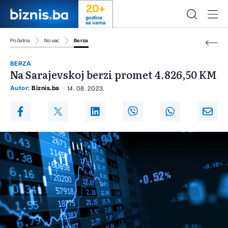
20+
godina
sa vama
Početna
Novac
Berza
BERZA
Na Sarajevskoj berzi promet 4.826,50 KM
Autor:
Biznis.ba
14. 08. 2023.