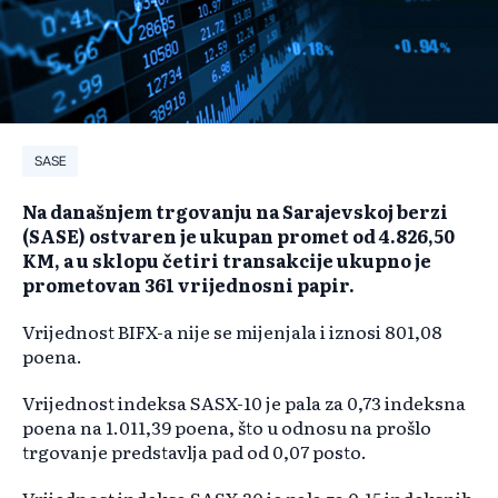
SASE
Na današnjem trgovanju na Sarajevskoj berzi
(SASE) ostvaren je ukupan promet od 4.826,50
KM, a u sklopu četiri transakcije ukupno je
prometovan 361 vrijednosni papir.
Vrijednost BIFX-a nije se mijenjala i iznosi 801,08
poena.
Vrijednost indeksa SASX-10 je pala za 0,73 indeksna
poena na 1.011,39 poena, što u odnosu na prošlo
trgovanje predstavlja pad od 0,07 posto.