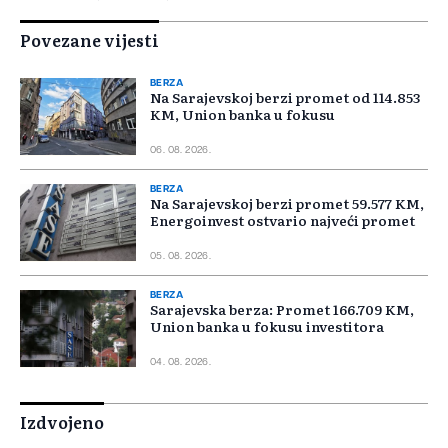
Povezane vijesti
BERZA
Na Sarajevskoj berzi promet od 114.853
KM, Union banka u fokusu
06. 08. 2026.
BERZA
Na Sarajevskoj berzi promet 59.577 KM,
Energoinvest ostvario najveći promet
05. 08. 2026.
BERZA
Sarajevska berza: Promet 166.709 KM,
Union banka u fokusu investitora
04. 08. 2026.
Izdvojeno