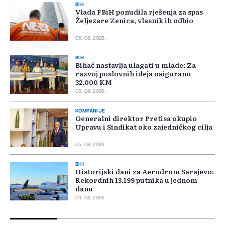
BIH
Vlada FBiH ponudila rješenja za spas
Željezare Zenica, vlasnik ih odbio
05. 08. 2026.
BIH
Bihać nastavlja ulagati u mlade: Za
razvoj poslovnih ideja osigurano
32.000 KM
05. 08. 2026.
KOMPANIJE
Generalni direktor Pretisa okupio
Upravu i Sindikat oko zajedničkog cilja
05. 08. 2026.
BIH
Historijski dani za Aerodrom Sarajevo:
Rekordnih 13.199 putnika u jednom
danu
04. 08. 2026.