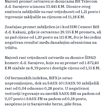
Najveći promet ostvaren je dionicama BH Telecom
d.d. Sarajevo u iznosu 33.445 KM. Dionice ovog
emitenta zabilježile su rast vrijednosti od 1,21 posto i
trgovanje zaključile sa cijenom od 15,18 KM.
Značajan promet zabilježen je i kod HM Cement BiH
d.d. Kakanj, gdje je ostvareno 29.555 KM prometa, ali
uz pad cijene od 1,20 posto na 115 KM, što je bio jedini
negativan rezultat među današnjim učesnicima na
tržištu.
Najveći rast vrijednosti ostvarile su dionice ŠIPAD
komerc d.d. Sarajevo, koje su uz promet od 1.872,40
KM ojačale za 8,39 posto i dostigle cijenu od 1,55 KM.
Od berzanskih indeksa, BIFX je ostao
nepromijenjen, dok su SASX-10 i SASX-30 zabilježili
rast od 0,04 odnosno 0,28 posto. U negativnoj
teritoriji trgovanje su završili SASX-BBI sa padom od
0,07 posto i SASX-FN sa padom od 0,18 posto,
saopćeno je iz Sarajevske berze, piše Fena.