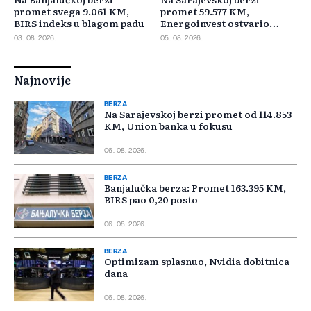
promet svega 9.061 KM,
promet 59.577 KM,
BIRS indeks u blagom padu
Energoinvest ostvario
najveći promet
03. 08. 2026.
05. 08. 2026.
Najnovije
BERZA
Na Sarajevskoj berzi promet od 114.853
KM, Union banka u fokusu
06. 08. 2026.
BERZA
Banjalučka berza: Promet 163.395 KM,
BIRS pao 0,20 posto
06. 08. 2026.
BERZA
Optimizam splasnuo, Nvidia dobitnica
dana
06. 08. 2026.