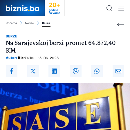
20+
godina
sa vama
Početna
Novac
Berza
BERZE
Na Sarajevskoj berzi promet 64.872,40
KM
Autor:
Biznis.ba
15. 06. 2026.