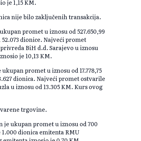
io je 1,15 KM.
ica nije bilo zaključenih transakcija.
 ukupan promet u iznosu od 527.650,99
 52.073 dionice. Najveći promet
oprivreda BiH d.d. Sarajevo u iznosu
znosio je 10,13 KM.
e ukupan promet u iznosu od 17.778,75
.627 dionica. Najveći promet ostvarile
uzla u iznosu od 13.305 KM. Kurs ovog
tvarene trgovine.
en je ukupan promet u iznosu od 700
e 1.000 dionica emitenta RMU
 emitenta iznosio je 0,70 KM.