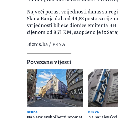
Najveći porast vrijednosti danas su regi
Slana Banja d.d. od 49,83 posto sa cije
vrijednosti bilježe dionice emitenta BH
cijenom od 8,71 KM, saopćeno je iz Sara
Biznis.ba / FENA
Povezane vijesti
BERZA
BERZA
Na Sarajevskoj berzi promet
Na Sarajevskoj