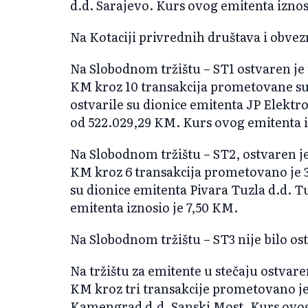
d.d. Sarajevo. Kurs ovog emitenta iznos
Na Kotaciji privrednih društava i obvezn
Na Slobodnom tržištu – ST1 ostvaren je
KM kroz 10 transakcija prometovane su
ostvarile su dionice emitenta JP Elektr
od 522.029,29 KM. Kurs ovog emitenta i
Na Slobodnom tržištu – ST2, ostvaren j
KM kroz 6 transakcija prometovano je 3
su dionice emitenta Pivara Tuzla d.d. T
emitenta iznosio je 7,50 KM.
Na Slobodnom tržištu – ST3 nije bilo os
Na tržištu za emitente u stečaju ostvar
KM kroz tri transakcije prometovano j
Kamengrad d.d. Sanski Most. Kurs ovog