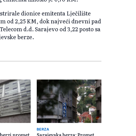
strirale dionice emitenta Lječilište
nom od 2,25 KM, dok najveći dnevni pad
 Telecom d.d. Sarajevo od 3,22 posto sa
jevske berze.
BERZA
 berzi promet
Sarajevska berza: Promet