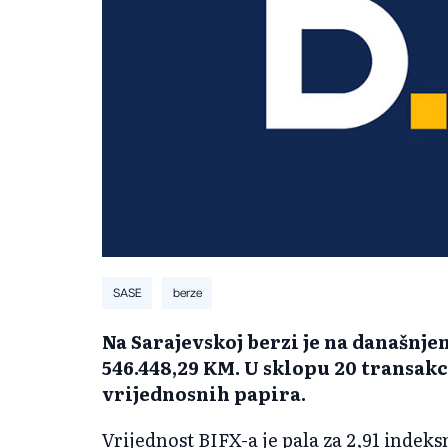
SASE
berze
Na Sarajevskoj berzi je na današnj
546.448,29 KM. U sklopu 20 transak
vrijednosnih papira.
Vrijednost BIFX-a je pala za 2,91 indek