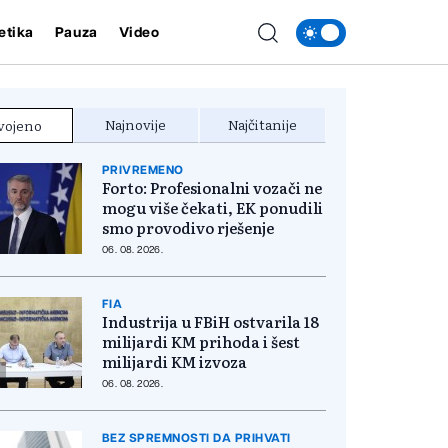
etika
Pauza
Video
Najnovije
Najčitanije
vojeno
PRIVREMENO
Forto: Profesionalni vozači ne
mogu više čekati, EK ponudili
smo provodivo rješenje
06. 08. 2026.
FIA
Industrija u FBiH ostvarila 18
milijardi KM prihoda i šest
milijardi KM izvoza
06. 08. 2026.
BEZ SPREMNOSTI DA PRIHVATI