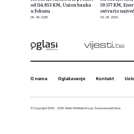
od 114.853 KM, Union banka
59.577 KM, Ene
u fokusu
ostvario najve
06. 08. 2026.
05. 08. 2026.
O nama
Oglašavanje
Kontakt
Uslo
© Copyright 2005. - 2026. Radio M Media Group.
Sva prava zadržana.