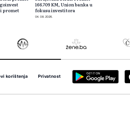
rgoinvest
166.709 KM, Union banka u
ći promet
fokusu investitora
04. 08. 2026.
vi korištenja
Privatnost