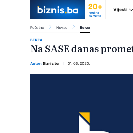
20+
Vijesti
godina
sa vama
Početna
Novac
Berza
BERZA
Na SASE danas promet
Autor:
Biznis.ba
01. 06. 2020.