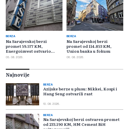
BERZA
BERZA
Na Sarajevskoj berzi
Na Sarajevskoj berzi
promet 59.577 KM,
promet od 114.853 KM,
Energoinvest ostvario
Union banka u fokusu
najveći promet
05. 08. 2026.
06. 08. 2026.
Najnovije
BERZA
Azijske berze u plusu: Nikkei, Kospi i
Hang Seng ostvarili rast
10. 08. 2026.
BERZA
Na Sarajevskoj berzi ostvaren promet
od 233.190 KM, HM Cement BiH