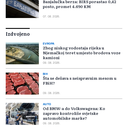
Banjalučka berza: BIRS porastao 0,42
posto, promet 4.690 KM
07. 08. 2026.
Izdvojeno
EVROPA
Zbog niskog vodostaja rijeka u
Njemačkoj teret umjesto brodova voze
kamioni
09. 08. 2026.
BIH
Šta se dešava s neispravnim mesom u
FBiH?
09. 08. 2026.
AUTO
Od BMW-a do Volkswagena: Ko
zapravo kontroliše svjetske
automobilske marke?
09. 08. 2026.