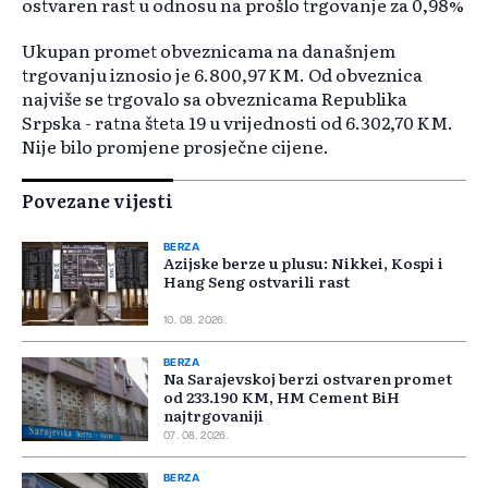
ostvaren rast u odnosu na prošlo trgovanje za 0,98%
Ukupan promet obveznicama na današnjem
trgovanju iznosio je 6.800,97 KM. Od obveznica
najviše se trgovalo sa obveznicama Republika
Srpska - ratna šteta 19 u vrijednosti od 6.302,70 KM.
Nije bilo promjene prosječne cijene.
Povezane vijesti
BERZA
Azijske berze u plusu: Nikkei, Kospi i
Hang Seng ostvarili rast
10. 08. 2026.
BERZA
Na Sarajevskoj berzi ostvaren promet
od 233.190 KM, HM Cement BiH
najtrgovaniji
07. 08. 2026.
BERZA