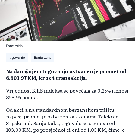
Foto: Arhiv
trgovanje
Banja Luka
Na današnjem trgovanju ostvaren je promet od
6.903,97 KM, kroz 4 transakcija.
Vrijednost BIRS indeksa se povećala za 0,25% i iznosi
858,95 poena.
Od akcija na standardnom berzanskom tržištu
najveći promet je ostvaren sa akcijama Telekom
Srpske a.d. Banja Luka, trgovalo se u iznosu od
103,00 KM, po prosječnoj cijeni od 1,03 KM, čime je