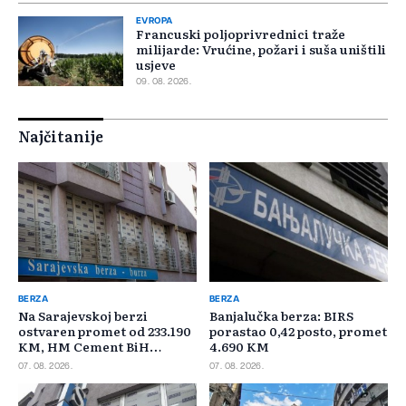
EVROPA
Francuski poljoprivrednici traže
milijarde: Vrućine, požari i suša uništili
usjeve
09. 08. 2026.
Najčitanije
BERZA
BERZA
Na Sarajevskoj berzi
Banjalučka berza: BIRS
ostvaren promet od 233.190
porastao 0,42 posto, promet
KM, HM Cement BiH
4.690 KM
najtrgovaniji
07. 08. 2026.
07. 08. 2026.