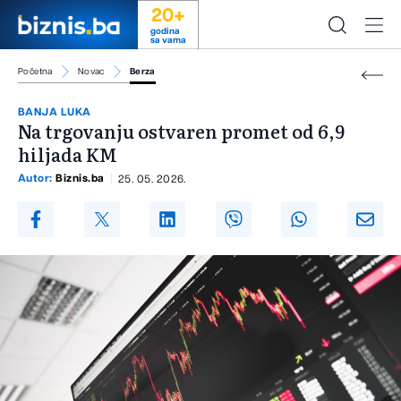
20+
godina
sa vama
Početna
Novac
Berza
BANJA LUKA
Na trgovanju ostvaren promet od 6,9
hiljada KM
Autor:
Biznis.ba
25. 05. 2026.