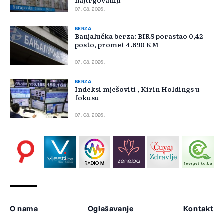
najtrgovaniji
07. 08. 2026.
BERZA
Banjalučka berza: BIRS porastao 0,42
posto, promet 4.690 KM
07. 08. 2026.
BERZA
Indeksi mješoviti , Kirin Holdings u
fokusu
07. 08. 2026.
O nama
Oglašavanje
Kontakt