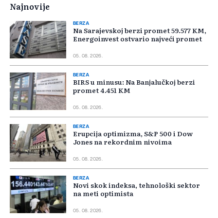
Najnovije
BERZA
Na Sarajevskoj berzi promet 59.577 KM,
Energoinvest ostvario najveći promet
05. 08. 2026.
BERZA
BIRS u minusu: Na Banjalučkoj berzi
promet 4.451 KM
05. 08. 2026.
BERZA
Erupcija optimizma, S&P 500 i Dow
Jones na rekordnim nivoima
05. 08. 2026.
BERZA
Novi skok indeksa, tehnološki sektor
na meti optimista
05. 08. 2026.