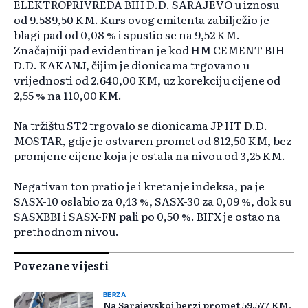
ELEKTROPRIVREDA BIH D.D. SARAJEVO u iznosu
od 9.589,50 KM. Kurs ovog emitenta zabilježio je
blagi pad od 0,08 % i spustio se na 9,52 KM.
Značajniji pad evidentiran je kod HM CEMENT BIH
D.D. KAKANJ, čijim je dionicama trgovano u
vrijednosti od 2.640,00 KM, uz korekciju cijene od
2,55 % na 110,00 KM.
Na tržištu ST2 trgovalo se dionicama JP HT D.D.
MOSTAR, gdje je ostvaren promet od 812,50 KM, bez
promjene cijene koja je ostala na nivou od 3,25 KM.
Negativan ton pratio je i kretanje indeksa, pa je
SASX-10 oslabio za 0,43 %, SASX-30 za 0,09 %, dok su
SASXBBI i SASX-FN pali po 0,50 %. BIFX je ostao na
prethodnom nivou.
Povezane vijesti
BERZA
Na Sarajevskoj berzi promet 59.577 KM,