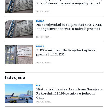
Energoinvest ostvario najveći promet
05. 08. 2026.
BERZA
Na Sarajevskoj berzi promet 59.577 KM,
Energoinvest ostvario najveći promet
05. 08. 2026.
BERZA
BIRS u minusu: Na Banjalučkoj berzi
promet 4.451 KM
05. 08. 2026.
Izdvojeno
BIH
Historijski dani za Aerodrom Sarajevo:
Rekordnih 13.199 putnika u jednom
danu
04. 08. 2026.