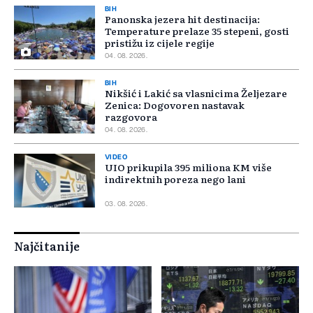
BIH
Panonska jezera hit destinacija:
Temperature prelaze 35 stepeni, gosti
pristižu iz cijele regije
04. 08. 2026.
BIH
Nikšić i Lakić sa vlasnicima Željezare
Zenica: Dogovoren nastavak
razgovora
04. 08. 2026.
VIDEO
UIO prikupila 395 miliona KM više
indirektnih poreza nego lani
03. 08. 2026.
Najčitanije