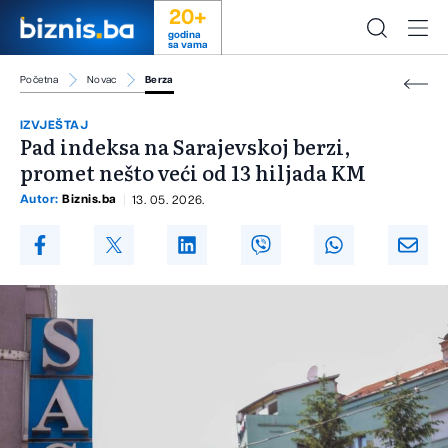
20+
godina
sa vama
Početna
Novac
Berza
IZVJEŠTAJ
Pad indeksa na Sarajevskoj berzi,
promet nešto veći od 13 hiljada KM
Autor:
Biznis.ba
13. 05. 2026.