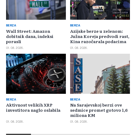
BERZA
BERZA
Wall Street: Amazon
Azijske berze u zelenom:
dobitnik dana, indeksi
Južna Koreja predvodi rast,
porasli
Kina razočarala podacima
01. 08. 2026.
01. 08. 2026.
BERZA
BERZA
Aktivnost velikih XRP
Na Sarajevskoj berzi ove
investitora naglo oslabila
sedmice promet gotovo 1,6
miliona KM
01. 08. 2026.
01. 08. 2026.