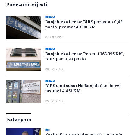
Povezane vijesti
BERZA
Banjalučka berza: BIRS porastao 0,42
posto, promet 4.690 KM
07. 08. 2026.
BERZA
Banjalučka berza: Promet 163.395 KM,
BIRS pao 0,20 posto
06. 08. 2026.
BERZA
BIRS u minusu: Na Banjalučkoj berzi
promet 4.451 KM
05. 08. 2026.
Izdvojeno
BIH
Forto: Profesionalni vozači ne mogu