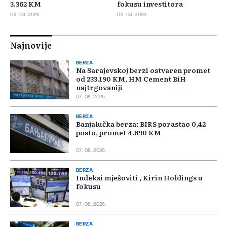
3.362 KM
fokusu investitora
04. 08. 2026.
04. 08. 2026.
Najnovije
BERZA
Na Sarajevskoj berzi ostvaren promet
od 233.190 KM, HM Cement BiH
najtrgovaniji
07. 08. 2026.
BERZA
Banjalučka berza: BIRS porastao 0,42
posto, promet 4.690 KM
07. 08. 2026.
BERZA
Indeksi mješoviti , Kirin Holdings u
fokusu
07. 08. 2026.
BERZA