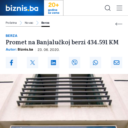
20+
godina
sa vama
Početna
Novac
Berza
BERZA
Promet na Banjalučkoj berzi 434.591 KM
Autor:
Biznis.ba
23. 06. 2020.