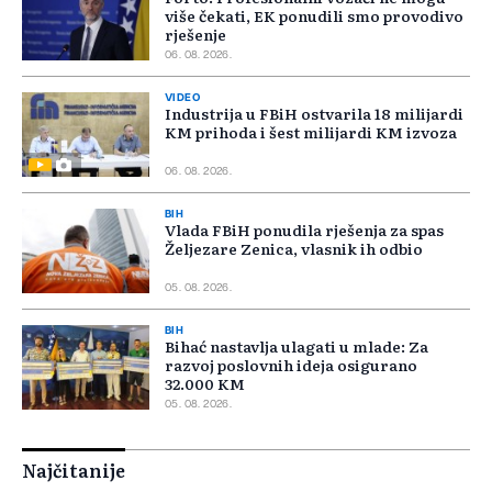
više čekati, EK ponudili smo provodivo
rješenje
06. 08. 2026.
VIDEO
Industrija u FBiH ostvarila 18 milijardi
KM prihoda i šest milijardi KM izvoza
06. 08. 2026.
BIH
Vlada FBiH ponudila rješenja za spas
Željezare Zenica, vlasnik ih odbio
05. 08. 2026.
BIH
Bihać nastavlja ulagati u mlade: Za
razvoj poslovnih ideja osigurano
32.000 KM
05. 08. 2026.
Najčitanije