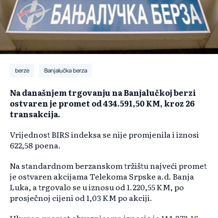
berze
Banjalučka berza
Na današnjem trgovanju na Banjalučkoj berzi
ostvaren je promet od 434.591,50 KM, kroz 26
transakcija.
Vrijednost BIRS indeksa se nije promjenila i iznosi
622,58 poena.
Na standardnom berzanskom tržištu najveći promet
je ostvaren akcijama Telekoma Srpske a.d. Banja
Luka, a trgovalo se u iznosu od 1.220,55 KM, po
prosječnoj cijeni od 1,03 KM po akciji.