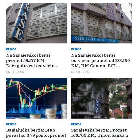
BERZA
BERZA
Na Sarajevskoj berzi
Na Sarajevskoj berzi
promet 59.577 KM,
ostvaren promet od 233.190
Energoinvest ostvario
KM, HM Cement BiH
najveći promet
najtrgovaniji
05. 08. 2026.
07. 08. 2026.
BERZA
BERZA
Banjalučka berza: BIRS
Sarajevska berza: Promet
porastao 0,79 posto, promet
166.709 KM, Union banka u