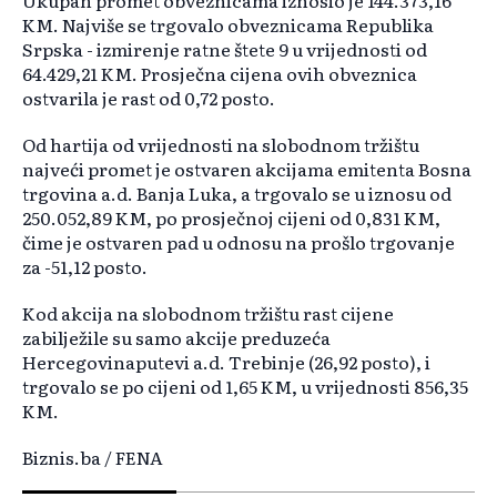
Ukupan promet obveznicama iznosio je 144.373,16
KM. Najviše se trgovalo obveznicama Republika
Srpska - izmirenje ratne štete 9 u vrijednosti od
64.429,21 KM. Prosječna cijena ovih obveznica
ostvarila je rast od 0,72 posto.
Od hartija od vrijednosti na slobodnom tržištu
najveći promet je ostvaren akcijama emitenta Bosna
trgovina a.d. Banja Luka, a trgovalo se u iznosu od
250.052,89 KM, po prosječnoj cijeni od 0,831 KM,
čime je ostvaren pad u odnosu na prošlo trgovanje
za -51,12 posto.
Kod akcija na slobodnom tržištu rast cijene
zabilježile su samo akcije preduzeća
Hercegovinaputevi a.d. Trebinje (26,92 posto), i
trgovalo se po cijeni od 1,65 KM, u vrijednosti 856,35
KM.
Biznis.ba / FENA