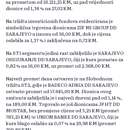
sa prometom od 16.211,25 KM, uz pad vrijednosti
dionice od 1,36 % na 27,02 KM.
Na tržištu investicionih fondova evidentirana je
simbolična trgovina dionicama ZIF MI GROUP DD
SARAJEVO u iznosu od 36,00 KM, dok je cijena
oslabila za 1,37 % i zaključena na 0,72 KM.
Na ST1 segmentu jedini rast zabilježilo je SARAJEVO
OSIGURANJE DD SARAJEVO, čiji je kurs porastao za
0,82 % na 16,00 KM, uz promet od 2.368,00 KM.
Najveći promet dana ostvaren je na Slobodnom
tržištu ST2, gdje je BADECO ADRIA DD SARAJEVO
ostvario promet od 57.645,00 KM. Dionica ovog
emitenta zabilježila je i najveći dnevni pad od 5,14 %,
na 189,00 KM. Trgovalo se još dionicama JP HT DD
MOSTAR, bez promjene cijene od 3,25 KM (promet
783,25 KM) te UNION BANKE DD SARAJEVO, čiji je
kurs blago oslabio za 0,07 % na 29,98 KM (promet
209,86 KM).