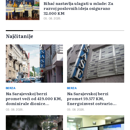
Bihać nastavlja ulagati u mlade: Za
razvoj poslovnih ideja osigurano
32.000 KM
05. 08. 2026.
Najčitanije
BERZA
BERZA
Na Sarajevskoj berzi
Na Sarajevskoj berzi
promet veći od 419.000 KM,
promet 59.577 KM,
dominirale dionice
Energoinvest ostvario
Privredne banke Sarajevo
najveći promet
03. 08. 2026.
05. 08. 2026.