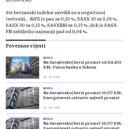
Svi berzanski indeksi završili su u negativnoj
teritoriji, - BiFX je pao za 0,10 %, SASX-10 za 0,19 %,
SASX-30 za 0,15 %, SASXBBI za 0,13 %, dok je SASX-
FN zabilježio najmanji pad od 0,04 %.
Povezane vijesti
BERZA
Na Sarajevskoj berzi promet od 114.853
KM, Union banka u fokusu
06. 08. 2026.
BERZA
Na Sarajevskoj berzi promet 59.577 KM,
Energoinvest ostvario najveći promet
05. 08. 2026.
BERZA
Na Sarajevskoj berzi promet 59.577 KM,
Energoinvest ostvario najveći promet