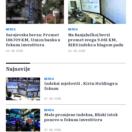
BERZA
BERZA
Sarajevska berza: Promet
Na Banjalučkoj berzi
166.709 KM, Union banka u
promet svega 9.061 KM,
fokusu investitora
BIRS indeks u blagom padu
04. 08. 2026.
03. 08. 2026.
Najnovije
BERZA
Indeksi mješoviti , Kirin Holdings u
fokusu
07. 08. 2026.
BERZA
Male promjene indeksa, Bliski istok
ponovo u fokusu investitora
07. 08. 2026.