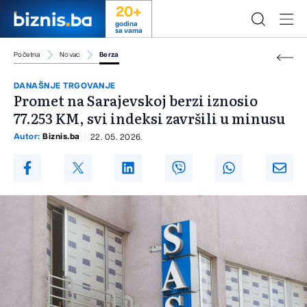
20+
godina
sa vama
Početna
Novac
Berza
DANAŠNJE TRGOVANJE
Promet na Sarajevskoj berzi iznosio
77.253 KM, svi indeksi završili u minusu
Autor:
Biznis.ba
22. 05. 2026.