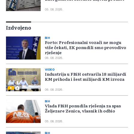
05. 08. 2026.
Izdvojeno
BIH
Forto: Profesionalni vozači ne mogu
više čekati, EK ponudili smo provodivo
rješenje
06. 08. 2026.
VIDEO
Industrija u FBiH ostvarila 18 milijardi
KM prihoda i šest milijardi KM izvoza
06. 08. 2026.
BIH
Vlada FBiH ponudila rješenja za spas
Željezare Zenica, vlasnik ih odbio
05. 08. 2026.
BIH