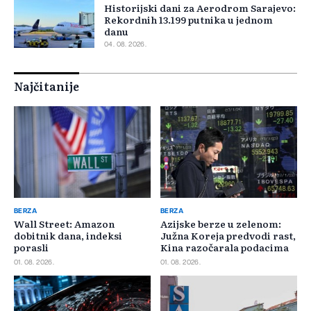
Historijski dani za Aerodrom Sarajevo:
Rekordnih 13.199 putnika u jednom
danu
04. 08. 2026.
Najčitanije
BERZA
BERZA
Wall Street: Amazon
Azijske berze u zelenom:
dobitnik dana, indeksi
Južna Koreja predvodi rast,
porasli
Kina razočarala podacima
01. 08. 2026.
01. 08. 2026.