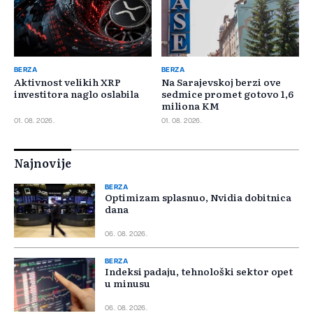
BERZA
BERZA
Aktivnost velikih XRP
Na Sarajevskoj berzi ove
investitora naglo oslabila
sedmice promet gotovo 1,6
miliona KM
01. 08. 2026.
01. 08. 2026.
Najnovije
BERZA
Optimizam splasnuo, Nvidia dobitnica
dana
06. 08. 2026.
BERZA
Indeksi padaju, tehnološki sektor opet
u minusu
06. 08. 2026.