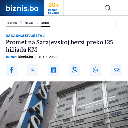
20+
godina
sa vama
Početna
Novac
Berza
DANAŠNJI IZVJEŠTAJ
Promet na Sarajevskoj berzi preko 125
hiljada KM
Autor:
Biznis.ba
01. 07. 2025.