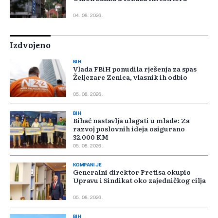
04. 08. 2026.
Izdvojeno
BIH
Vlada FBiH ponudila rješenja za spas
Željezare Zenica, vlasnik ih odbio
05. 08. 2026.
BIH
Bihać nastavlja ulagati u mlade: Za
razvoj poslovnih ideja osigurano
32.000 KM
05. 08. 2026.
KOMPANIJE
Generalni direktor Pretisa okupio
Upravu i Sindikat oko zajedničkog cilja
05. 08. 2026.
BIH