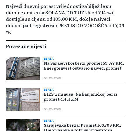
Najveći dnevni porast vrijednosti zabilježile su
dionice emitenta SOLANA DD TUZLA od 7,14 % i
dostigle su cijenu od 105,00 KM, dok je najveći
dnevni pad registrirao PRETIS DD VOGOŠĆA od 7,06
%.
Povezane vijesti
BERZA
Na Sarajevskoj berzi promet 59.577 KM,
Energoinvest ostvario najveći promet
05. 08. 2026.
BERZA
BIRS u minusu: Na Banjalučkoj berzi
promet 4.451 KM
05. 08. 2026.
BERZA
Sarajevska berza: Promet 166.709 KM,
Union banka u fokusu investitora