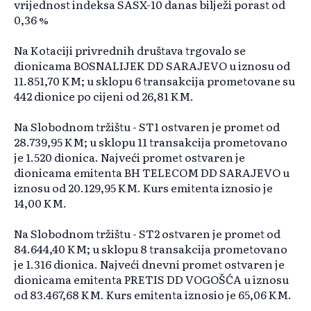
vrijednost indeksa SASX-10 danas bilježi porast od
0,36 %
Na Kotaciji privrednih društava trgovalo se
dionicama BOSNALIJEK DD SARAJEVO u iznosu od
11.851,70 KM; u sklopu 6 transakcija prometovane su
442 dionice po cijeni od 26,81 KM.
Na Slobodnom tržištu - ST1 ostvaren je promet od
28.739,95 KM; u sklopu 11 transakcija prometovano
je 1.520 dionica. Najveći promet ostvaren je
dionicama emitenta BH TELECOM DD SARAJEVO u
iznosu od 20.129,95 KM. Kurs emitenta iznosio je
14,00 KM.
Na Slobodnom tržištu - ST2 ostvaren je promet od
84.644,40 KM; u sklopu 8 transakcija prometovano
je 1.316 dionica. Najveći dnevni promet ostvaren je
dionicama emitenta PRETIS DD VOGOŠĆA u iznosu
od 83.467,68 KM. Kurs emitenta iznosio je 65,06 KM.