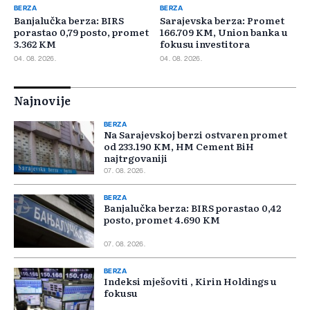
BERZA
BERZA
Banjalučka berza: BIRS
Sarajevska berza: Promet
porastao 0,79 posto, promet
166.709 KM, Union banka u
3.362 KM
fokusu investitora
04. 08. 2026.
04. 08. 2026.
Najnovije
BERZA
Na Sarajevskoj berzi ostvaren promet
od 233.190 KM, HM Cement BiH
najtrgovaniji
07. 08. 2026.
BERZA
Banjalučka berza: BIRS porastao 0,42
posto, promet 4.690 KM
07. 08. 2026.
BERZA
Indeksi mješoviti , Kirin Holdings u
fokusu