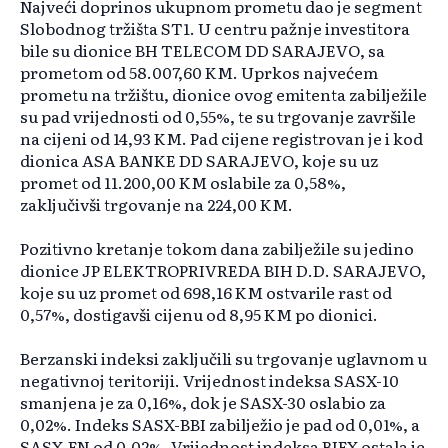
Najveći doprinos ukupnom prometu dao je segment
Slobodnog tržišta ST1. U centru pažnje investitora
bile su dionice BH TELECOM DD SARAJEVO, sa
prometom od 58.007,60 KM. Uprkos najvećem
prometu na tržištu, dionice ovog emitenta zabilježile
su pad vrijednosti od 0,55%, te su trgovanje završile
na cijeni od 14,93 KM. Pad cijene registrovan je i kod
dionica ASA BANKE DD SARAJEVO, koje su uz
promet od 11.200,00 KM oslabile za 0,58%,
zaključivši trgovanje na 224,00 KM.
Pozitivno kretanje tokom dana zabilježile su jedino
dionice JP ELEKTROPRIVREDA BIH D.D. SARAJEVO,
koje su uz promet od 698,16 KM ostvarile rast od
0,57%, dostigavši cijenu od 8,95 KM po dionici.
Berzanski indeksi zaključili su trgovanje uglavnom u
negativnoj teritoriji. Vrijednost indeksa SASX-10
smanjena je za 0,16%, dok je SASX-30 oslabio za
0,02%. Indeks SASX-BBI zabilježio je pad od 0,01%, a
SASX-FN od 0,02%. Vrijednost indeksa BIFX ostala je