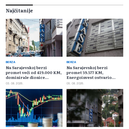
Najčitanije
BERZA
BERZA
Na Sarajevskoj berzi
Na Sarajevskoj berzi
promet veći od 419.000 KM,
promet 59.577 KM,
dominirale dionice
Energoinvest ostvario
Privredne banke Sarajevo
najveći promet
03. 08. 2026.
05. 08. 2026.