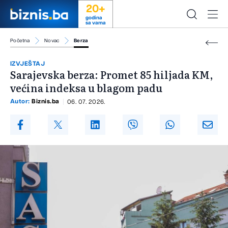
20+
godina
sa vama
Početna
Novac
Berza
IZVJEŠTAJ
Sarajevska berza: Promet 85 hiljada KM,
većina indeksa u blagom padu
Autor:
Biznis.ba
06. 07. 2026.