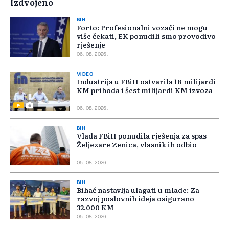
Izdvojeno
BIH
Forto: Profesionalni vozači ne mogu
više čekati, EK ponudili smo provodivo
rješenje
06. 08. 2026.
VIDEO
Industrija u FBiH ostvarila 18 milijardi
KM prihoda i šest milijardi KM izvoza
06. 08. 2026.
BIH
Vlada FBiH ponudila rješenja za spas
Željezare Zenica, vlasnik ih odbio
05. 08. 2026.
BIH
Bihać nastavlja ulagati u mlade: Za
razvoj poslovnih ideja osigurano
32.000 KM
05. 08. 2026.