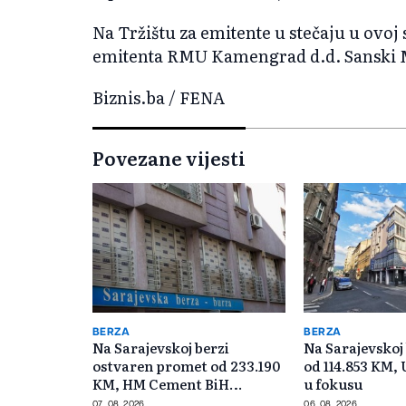
Na Tržištu za emitente u stečaju u ovoj
emitenta RMU Kamengrad d.d. Sanski M
Biznis.ba / FENA
Povezane vijesti
BERZA
BERZA
Na Sarajevskoj berzi
Na Sarajevskoj
ostvaren promet od 233.190
od 114.853 KM,
KM, HM Cement BiH
u fokusu
najtrgovaniji
07. 08. 2026.
06. 08. 2026.