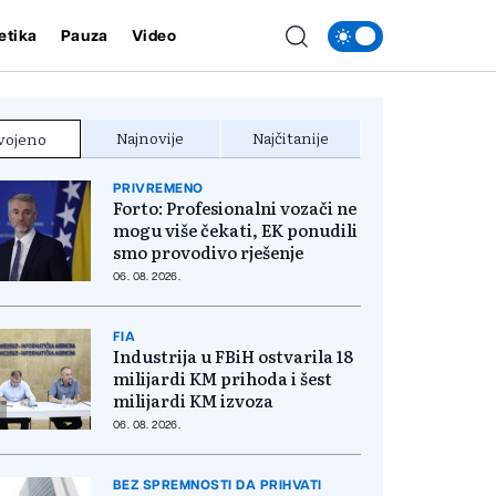
etika
Pauza
Video
Najnovije
Najčitanije
vojeno
PRIVREMENO
Forto: Profesionalni vozači ne
mogu više čekati, EK ponudili
smo provodivo rješenje
06. 08. 2026.
FIA
Industrija u FBiH ostvarila 18
milijardi KM prihoda i šest
milijardi KM izvoza
06. 08. 2026.
BEZ SPREMNOSTI DA PRIHVATI