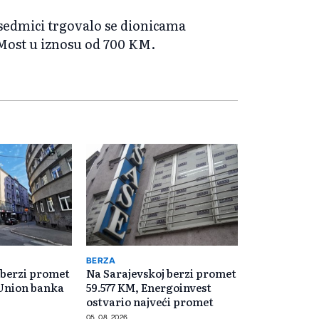
 sedmici trgovalo se dionicama
ost u iznosu od 700 KM.
BERZA
 berzi promet
Na Sarajevskoj berzi promet
 Union banka
59.577 KM, Energoinvest
ostvario najveći promet
05. 08. 2026.