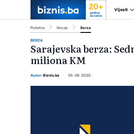
20+
Vijesti
godina
sa vama
Početna
Novac
Berza
BERZA
Sarajevska berza: Sed
miliona KM
Autor:
Biznis.ba
05. 06. 2020.