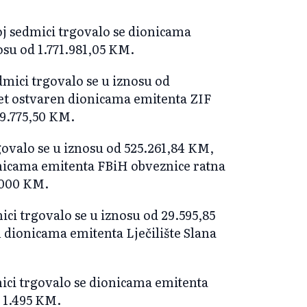
oj sedmici trgovalo se dionicama
osu od 1.771.981,05 KM.
mici trgovalo se u iznosu od
et ostvaren dionicama emitenta ZIF
9.775,50 KM.
govalo se u iznosu od 525.261,84 KM,
onicama emitenta FBiH obveznice ratna
1.000 KM.
ci trgovalo se u iznosu od 29.595,85
 dionicama emitenta Lječilište Slana
ici trgovalo se dionicama emitenta
 1.495 KM.