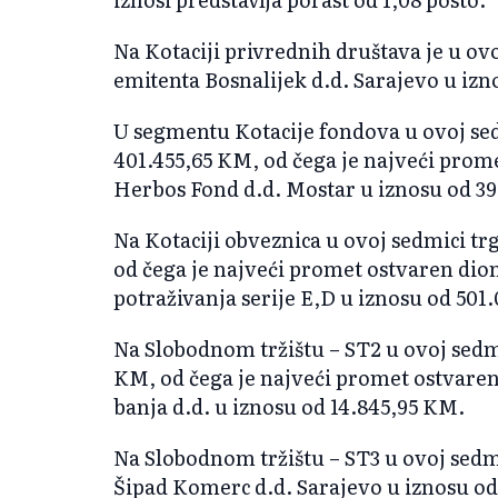
Na Kotaciji privrednih društava je u ov
emitenta Bosnalijek d.d. Sarajevo u izn
U segmentu Kotacije fondova u ovoj sed
401.455,65 KM, od čega je najveći prom
Herbos Fond d.d. Mostar u iznosu od 39
Na Kotaciji obveznica u ovoj sedmici tr
od čega je najveći promet ostvaren di
potraživanja serije E,D u iznosu od 50
Na Slobodnom tržištu – ST2 u ovoj sedmi
KM, od čega je najveći promet ostvaren
banja d.d. u iznosu od 14.845,95 KM.
Na Slobodnom tržištu – ST3 u ovoj sedm
Šipad Komerc d.d. Sarajevo u iznosu od