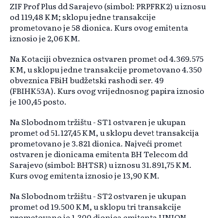
ZIF Prof Plus dd Sarajevo (simbol: PRPFRK2) u iznosu
od 119,48 KM; sklopu jedne transakcije
prometovano je 58 dionica. Kurs ovog emitenta
iznosio je 2,06 KM.
Na Kotaciji obveznica ostvaren promet od 4.369.575
KM, u sklopu jedne transakcije prometovano 4.350
obveznica FBiH budžetski rashodi ser. 49
(FBIHK53A). Kurs ovog vrijednosnog papira iznosio
je 100,45 posto.
Na Slobodnom tržištu - ST1 ostvaren je ukupan
promet od 51.127,45 KM, u sklopu devet transakcija
prometovano je 3.821 dionica. Najveći promet
ostvaren je dionicama emitenta BH Telecom dd
Sarajevo (simbol: BHTSR) u iznosu 31.891,75 KM.
Kurs ovog emitenta iznosio je 13,90 KM.
Na Slobodnom tržištu - ST2 ostvaren je ukupan
promet od 19.500 KM, u sklopu tri transakcije
prometovano je 1.300 dionica emitenta UNION