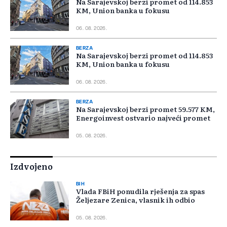
Na Sarajevskoj berzi promet od 114.853
KM, Union banka u fokusu
06. 08. 2026.
BERZA
Na Sarajevskoj berzi promet od 114.853
KM, Union banka u fokusu
06. 08. 2026.
BERZA
Na Sarajevskoj berzi promet 59.577 KM,
Energoinvest ostvario najveći promet
05. 08. 2026.
Izdvojeno
BIH
Vlada FBiH ponudila rješenja za spas
Željezare Zenica, vlasnik ih odbio
05. 08. 2026.