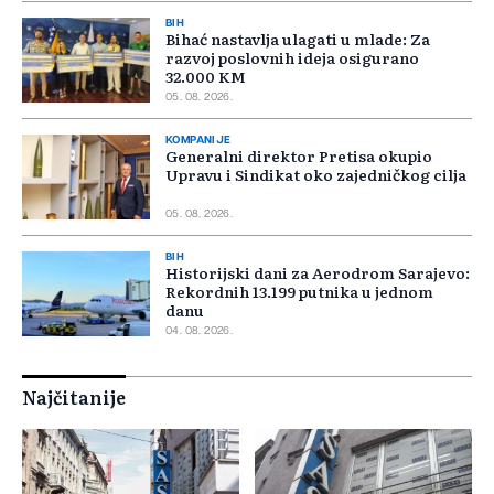
BIH
Bihać nastavlja ulagati u mlade: Za
razvoj poslovnih ideja osigurano
32.000 KM
05. 08. 2026.
KOMPANIJE
Generalni direktor Pretisa okupio
Upravu i Sindikat oko zajedničkog cilja
05. 08. 2026.
BIH
Historijski dani za Aerodrom Sarajevo:
Rekordnih 13.199 putnika u jednom
danu
04. 08. 2026.
Najčitanije