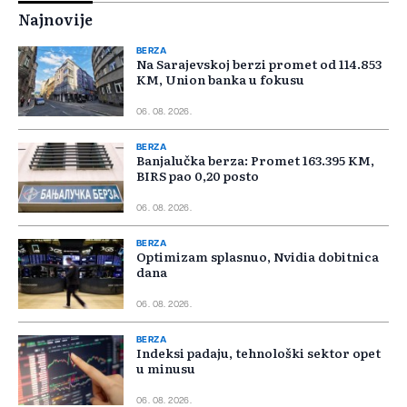
Najnovije
BERZA
Na Sarajevskoj berzi promet od 114.853
KM, Union banka u fokusu
06. 08. 2026.
BERZA
Banjalučka berza: Promet 163.395 KM,
BIRS pao 0,20 posto
06. 08. 2026.
BERZA
Optimizam splasnuo, Nvidia dobitnica
dana
06. 08. 2026.
BERZA
Indeksi padaju, tehnološki sektor opet
u minusu
06. 08. 2026.