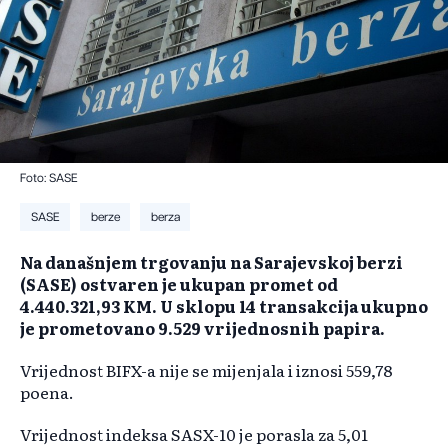
Foto: SASE
SASE
berze
berza
Na današnjem trgovanju na Sarajevskoj berzi
(SASE) ostvaren je ukupan promet od
4.440.321,93 KM. U sklopu 14 transakcija ukupno
je prometovano 9.529 vrijednosnih papira.
Vrijednost BIFX-a nije se mijenjala i iznosi 559,78
poena.
Vrijednost indeksa SASX-10 je porasla za 5,01