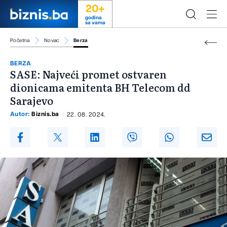
20+
godina
sa vama
Početna
Novac
Berza
BERZA
SASE: Najveći promet ostvaren
dionicama emitenta BH Telecom dd
Sarajevo
Autor:
Biznis.ba
22. 08. 2024.