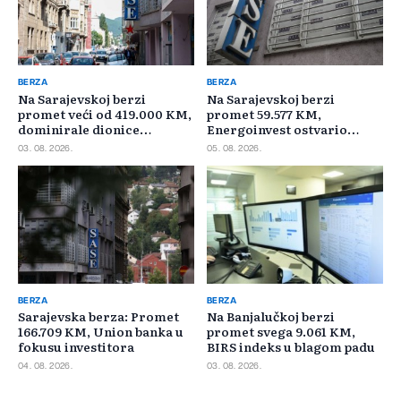
BERZA
BERZA
Na Sarajevskoj berzi
Na Sarajevskoj berzi
promet veći od 419.000 KM,
promet 59.577 KM,
dominirale dionice
Energoinvest ostvario
Privredne banke Sarajevo
najveći promet
03. 08. 2026.
05. 08. 2026.
BERZA
BERZA
Sarajevska berza: Promet
Na Banjalučkoj berzi
166.709 KM, Union banka u
promet svega 9.061 KM,
fokusu investitora
BIRS indeks u blagom padu
04. 08. 2026.
03. 08. 2026.