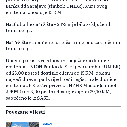
Banka dd Sarajevo (simbol: UNIBR). Kurs ovog
emitenta iznosio je 15 KM.
Na Slobodnom tržištu - ST-3 nije bilo zaključenih
transakcija.
Na Tržištu za emitente u stečaju nije bilo zaključenih
transakcija.
Dnevni porast vrijednosti zabilježile su dionice
emitenta UNION Banka dd Sarajevo (simbol: UNIBR)
od 25,00 posto i dostigle cijenu od 15 KM, dok su
najveći dnevni pad vrijednosti registrirale dionice
emitenta JP Elektroprivreda HZHB Mostar (simbol:
JPEMR) od 3,00 posto i dostigle cijenu 29,10 KM,
saopćeno je iz SASE.
Povezane vijesti
BERZA