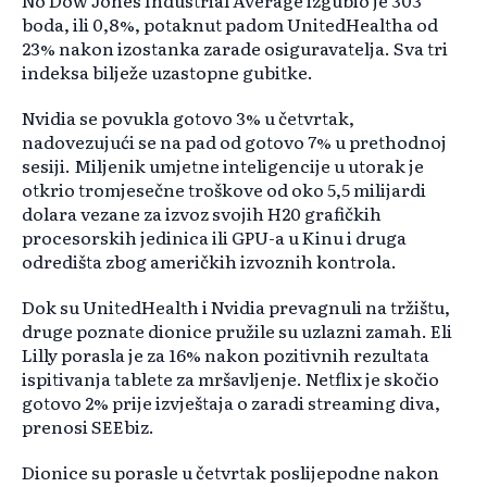
No Dow Jones Industrial Average izgubio je 303
boda, ili 0,8%, potaknut padom UnitedHealtha od
23% nakon izostanka zarade osiguravatelja. Sva tri
indeksa bilježe uzastopne gubitke.
Nvidia se povukla gotovo 3% u četvrtak,
nadovezujući se na pad od gotovo 7% u prethodnoj
sesiji. Miljenik umjetne inteligencije u utorak je
otkrio tromjesečne troškove od oko 5,5 milijardi
dolara vezane za izvoz svojih H20 grafičkih
procesorskih jedinica ili GPU-a u Kinu i druga
odredišta zbog američkih izvoznih kontrola.
Dok su UnitedHealth i Nvidia prevagnuli na tržištu,
druge poznate dionice pružile su uzlazni zamah. Eli
Lilly porasla je za 16% nakon pozitivnih rezultata
ispitivanja tablete za mršavljenje. Netflix je skočio
gotovo 2% prije izvještaja o zaradi streaming diva,
prenosi SEEbiz.
Dionice su porasle u četvrtak poslijepodne nakon