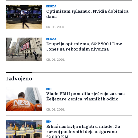
BERZA
Optimizam splasnuo, Nvidia dobitnica
dana
06. 08. 2026.
BERZA
Erupcija optimizma, S&P 500 i Dow
Jones na rekordnim nivoima
05. 08. 2026.
Izdvojeno
BIH
Vlada FBiH ponudila rješenja za spas
Željezare Zenica, vlasnik ih odbio
05. 08. 2026.
BIH
Bihać nastavlja ulagati u mlade: Za
razvoj poslovnih ideja osigurano
32.000 KM