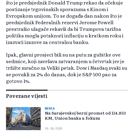
što je predsjednik Donald Trump rekao da očekuje
postizanje trgovinskih sporazuma s Kinom i
Evropskom unijom. To se događa dan nakon što je
predsjednik Federalnih rezervi Jerome Powell
prestrašio ulagače rekavši da bi Trumpova tarifna
politika mogla potaknuti inflaciju u kratkom roku i
izazvati izazove za centralnu banku.
Ipak, glavni prosjeci bili su na putu za gubitke ove
sedmice, koji završava zatvaranjem u četvrtak jer je
tržište mračno za Veliki petak. Dow i Nasdaq svaki su
se povukli za 2% do danas, dok je S&P 500 pao za
gotovo 1%.
Povezane vijesti
BERZA
Na Sarajevskoj berzi promet od 114.853
KM, Union banka u fokusu
06. 08. 2026.