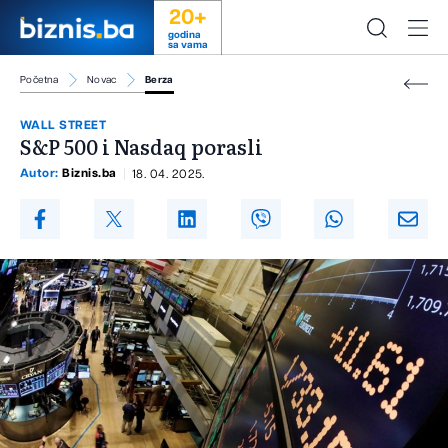
20+
godina
sa vama
Početna
Novac
Berza
WALL STREET
S&P 500 i Nasdaq porasli
Autor:
Biznis.ba
18. 04. 2025.