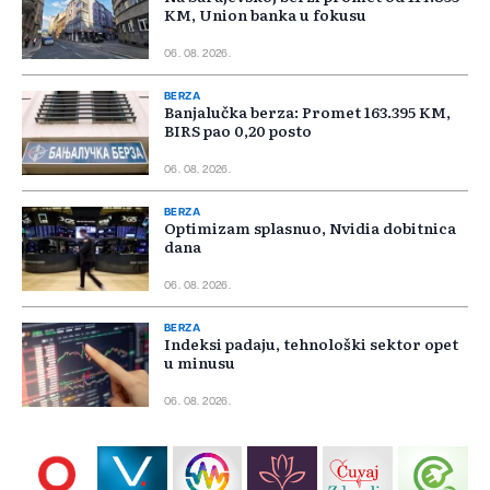
KM, Union banka u fokusu
06. 08. 2026.
BERZA
Banjalučka berza: Promet 163.395 KM,
BIRS pao 0,20 posto
06. 08. 2026.
BERZA
Optimizam splasnuo, Nvidia dobitnica
dana
06. 08. 2026.
BERZA
Indeksi padaju, tehnološki sektor opet
u minusu
06. 08. 2026.