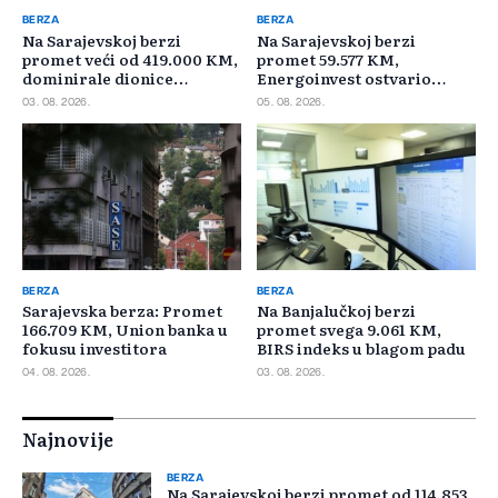
BERZA
BERZA
Na Sarajevskoj berzi
Na Sarajevskoj berzi
promet veći od 419.000 KM,
promet 59.577 KM,
dominirale dionice
Energoinvest ostvario
Privredne banke Sarajevo
najveći promet
03. 08. 2026.
05. 08. 2026.
BERZA
BERZA
Sarajevska berza: Promet
Na Banjalučkoj berzi
166.709 KM, Union banka u
promet svega 9.061 KM,
fokusu investitora
BIRS indeks u blagom padu
04. 08. 2026.
03. 08. 2026.
Najnovije
BERZA
Na Sarajevskoj berzi promet od 114.853