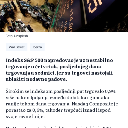
Foto: Unsplash
Wall Street
berza
Indeks S&P 500 napredovao je uz nestabilno
trgovanje u četvrtak, posljednjeg dana
trgovanja u sedmici, jer su trgovci nastojali
ublažiti nedavne padove.
Širokim se indeksom posljednji put trgovalo 0,9%
više nakon ljuljanja između dobitaka i gubitaka
ranije tokom dana trgovanja. Nasdaq Composite je
porastao za 0,6%, također trepćući iznad i ispod
svoje ravne linije.