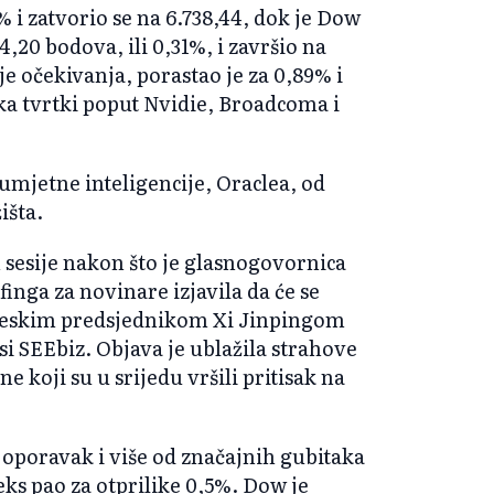
% i zatvorio se na 6.738,44, dok je Dow
,20 bodova, ili 0,31%, i završio na
e očekivanja, porastao je za 0,89% i
ka tvrtki poput Nvidie, Broadcoma i
umjetne inteligencije, Oraclea, od
išta.
 sesije nakon što je glasnogovornica
finga za novinare izjavila da će se
ineskim predsjednikom Xi Jinpingom
si SEEbiz. Objava je ublažila strahove
e koji su u srijedu vršili pritisak na
oporavak i više od značajnih gubitaka
eks pao za otprilike 0,5%. Dow je