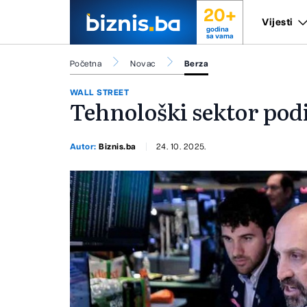
20+
Vijesti
godina
sa vama
Početna
Novac
Berza
WALL STREET
Tehnološki sektor pod
Autor:
Biznis.ba
24. 10. 2025.