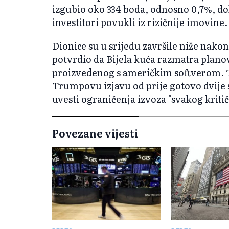
izgubio oko 334 boda, odnosno 0,7%, dok
investitori povukli iz rizičnije imovine.
Dionice su u srijedu završile niže nakon 
potvrdio da Bijela kuća razmatra plano
proizvedenog s američkim softverom. Ti
Trumpovu izjavu od prije gotovo dvije
uvesti ograničenja izvoza "svakog kritič
Povezane vijesti