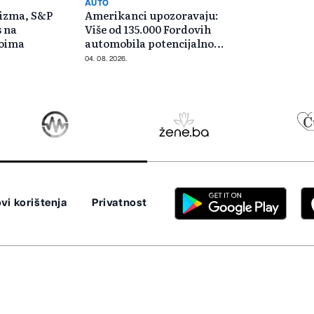
AUTO
mizma, S&P
Amerikanci upozoravaju:
s na
Više od 135.000 Fordovih
voima
automobila potencijalno
rizično
04. 08. 2026.
vi korištenja
Privatnost