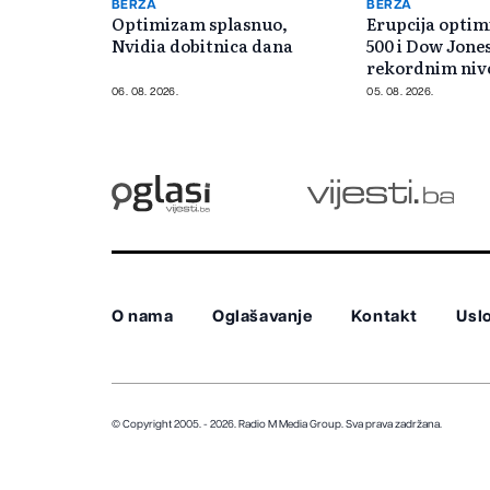
BERZA
BERZA
Optimizam splasnuo,
Erupcija opti
Nvidia dobitnica dana
500 i Dow Jone
rekordnim ni
06. 08. 2026.
05. 08. 2026.
O nama
Oglašavanje
Kontakt
Uslo
© Copyright 2005. - 2026. Radio M Media Group.
Sva prava zadržana.