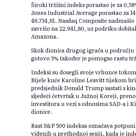
Široki tržišni indeks porastao je za 0,58
Jones Industrial Average porastao za 144
46.734,61. Nasdaq Composite nadmašio j
završio na 22.941,80, uz podršku dobita
Amazona.
Skok dionica drugog igrača u području 
gotovo 3% također je pomogso rastu trž
Indeksi su dosegli svoje vrhunce tokom
Bijele kuće Karoline Leavitt tijekom bri
predsjednik Donald Trump sastati s k
sljedeći četvrtak u Južnoj Koreji, preno
investitora u vezi s odnosima SAD-a i Kin
dionice.
Rast S&P 500 indeksa označava potpuni 
viđenih u prethodnoj sesiji, kada je ind