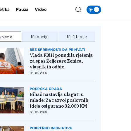
etika
Pauza
Video
Najnovije
Najčitanije
vojeno
BEZ SPREMNOSTI DA PRIHVATI
Vlada FBiH ponudila rješenja
za spas Željezare Zenica,
vlasnik ih odbio
05. 08. 2026.
PODRŠKA GRADA
Bihać nastavlja ulagati u
mlade: Za razvoj poslovnih
ideja osigurano 32.000 KM
05. 08. 2026.
POKRENUO INICIJATIVU