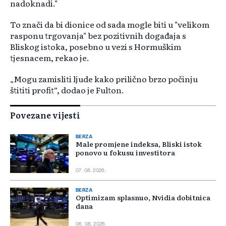
nadoknadi."
To znači da bi dionice od sada mogle biti u "velikom
rasponu trgovanja" bez pozitivnih događaja s
Bliskog istoka, posebno u vezi s Hormuškim
tjesnacem, rekao je.
„Mogu zamisliti ljude kako prilično brzo počinju
štititi profit“, dodao je Fulton.
Povezane vijesti
BERZA
Male promjene indeksa, Bliski istok
ponovo u fokusu investitora
07. 08. 2026.
BERZA
Optimizam splasnuo, Nvidia dobitnica
dana
06. 08. 2026.