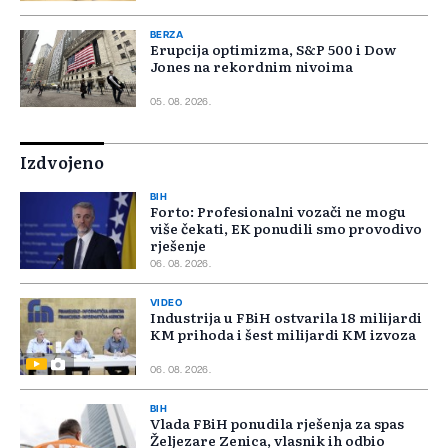
BERZA
Erupcija optimizma, S&P 500 i Dow
Jones na rekordnim nivoima
05. 08. 2026.
Izdvojeno
BIH
Forto: Profesionalni vozači ne mogu
više čekati, EK ponudili smo provodivo
rješenje
06. 08. 2026.
VIDEO
Industrija u FBiH ostvarila 18 milijardi
KM prihoda i šest milijardi KM izvoza
06. 08. 2026.
BIH
Vlada FBiH ponudila rješenja za spas
Željezare Zenica, vlasnik ih odbio