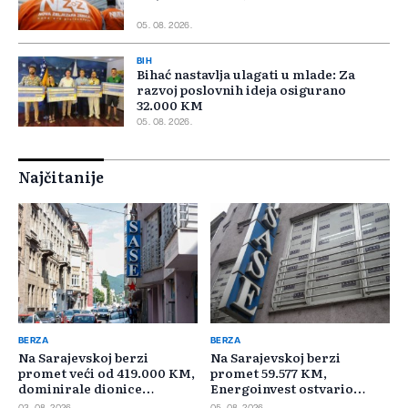
05. 08. 2026.
BIH
Bihać nastavlja ulagati u mlade: Za
razvoj poslovnih ideja osigurano
32.000 KM
05. 08. 2026.
Najčitanije
BERZA
BERZA
Na Sarajevskoj berzi
Na Sarajevskoj berzi
promet veći od 419.000 KM,
promet 59.577 KM,
dominirale dionice
Energoinvest ostvario
Privredne banke Sarajevo
najveći promet
03. 08. 2026.
05. 08. 2026.