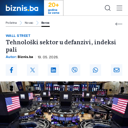
20+
godina
sa vama
Početna
Novac
Berza
WALL STREET
Tehnološki sektor u defanzivi, indeksi
pali
Autor:
Biznis.ba
19. 05. 2026.