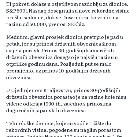
Ti pokreti dolaze u osjetljivom razdoblju za dionice.
S&P 500 i Nasdaq dosegnuli su nove rekordne visine
prošlie sedmice, dok se Dow nakratko vratio na
razinu od 50.000, prenosi SEEbiz.
Međutim, glavni prosjek dionica pretrpio je pad u
petak, jer su prinosi državnih obveznica širom
svijeta porasli. Prinos 30-godišnjih američkih
državnih obveznica dosegao je najvišu razinu u
otprilike godinu dana. Posljednji put se malo
promijenio, uz prinos 10-godišnjih državnih
obveznica.
U Ujedinjenom Kraljevstvu, prinos 30-godišnjih
državnih obveznica porastao je na razine koje nisu
viđene od kraja 1990-ih, zajedno s prinosima
dugoročnih japanskih obveznica.
Tehnološke dionice, koje su vodile tržište do
rekordnih visina, pogođene su naglim porastom
prinosa. Indeks Nasdaq-100 pao je u petak za 1,5%,