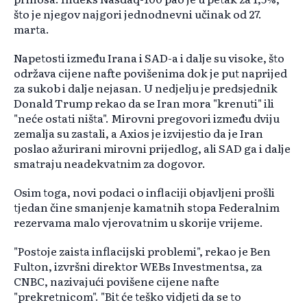
što je njegov najgori jednodnevni učinak od 27.
marta.
Napetosti između Irana i SAD-a i dalje su visoke, što
održava cijene nafte povišenima dok je put naprijed
za sukob i dalje nejasan. U nedjelju je predsjednik
Donald Trump rekao da se Iran mora "krenuti" ili
"neće ostati ništa". Mirovni pregovori između dviju
zemalja su zastali, a Axios je izvijestio da je Iran
poslao ažurirani mirovni prijedlog, ali SAD ga i dalje
smatraju neadekvatnim za dogovor.
Osim toga, novi podaci o inflaciji objavljeni prošli
tjedan čine smanjenje kamatnih stopa Federalnim
rezervama malo vjerovatnim u skorije vrijeme.
"Postoje zaista inflacijski problemi", rekao je Ben
Fulton, izvršni direktor WEBs Investmentsa, za
CNBC, nazivajući povišene cijene nafte
"prekretnicom". "Bit će teško vidjeti da se to