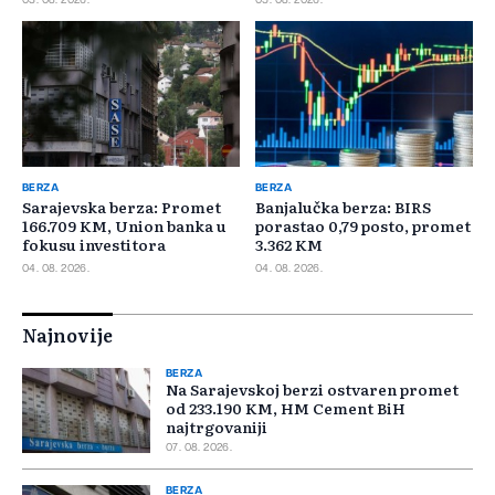
BERZA
BERZA
Sarajevska berza: Promet
Banjalučka berza: BIRS
166.709 KM, Union banka u
porastao 0,79 posto, promet
fokusu investitora
3.362 KM
04. 08. 2026.
04. 08. 2026.
Najnovije
BERZA
Na Sarajevskoj berzi ostvaren promet
od 233.190 KM, HM Cement BiH
najtrgovaniji
07. 08. 2026.
BERZA