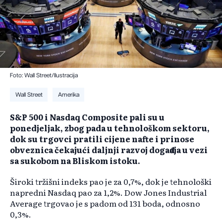
Foto: Wall Street/Ilustracija
Wall Street
Amerika
S&P 500 i Nasdaq Composite pali su u
ponedjeljak, zbog pada u tehnološkom sektoru,
dok su trgovci pratili cijene nafte i prinose
obveznica čekajući daljnji razvoj događaja u vezi
sa sukobom na Bliskom istoku.
Široki tržišni indeks pao je za 0,7%, dok je tehnološki
napredni Nasdaq pao za 1,2%. Dow Jones Industrial
Average trgovao je s padom od 131 boda, odnosno
0,3%.