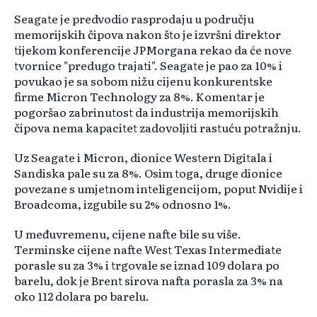
Seagate je predvodio rasprodaju u području
memorijskih čipova nakon što je izvršni direktor
tijekom konferencije JPMorgana rekao da će nove
tvornice "predugo trajati". Seagate je pao za 10% i
povukao je sa sobom nižu cijenu konkurentske
firme Micron Technology za 8%. Komentar je
pogoršao zabrinutost da industrija memorijskih
čipova nema kapacitet zadovoljiti rastuću potražnju.
Uz Seagate i Micron, dionice Western Digitala i
Sandiska pale su za 8%. Osim toga, druge dionice
povezane s umjetnom inteligencijom, poput Nvidije i
Broadcoma, izgubile su 2% odnosno 1%.
U međuvremenu, cijene nafte bile su više.
Terminske cijene nafte West Texas Intermediate
porasle su za 3% i trgovale se iznad 109 dolara po
barelu, dok je Brent sirova nafta porasla za 3% na
oko 112 dolara po barelu.