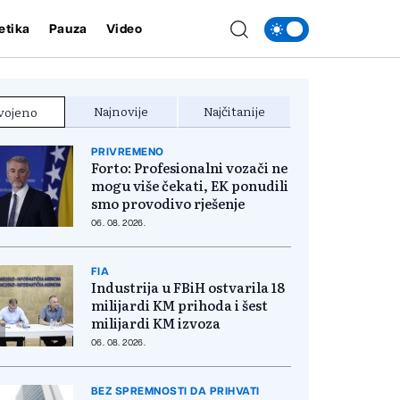
etika
Pauza
Video
Najnovije
Najčitanije
vojeno
PRIVREMENO
Forto: Profesionalni vozači ne
mogu više čekati, EK ponudili
smo provodivo rješenje
06. 08. 2026.
FIA
Industrija u FBiH ostvarila 18
milijardi KM prihoda i šest
milijardi KM izvoza
06. 08. 2026.
BEZ SPREMNOSTI DA PRIHVATI