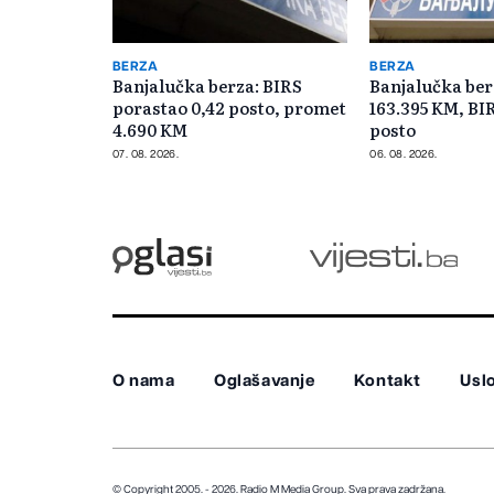
BERZA
BERZA
Banjalučka berza: BIRS
Banjalučka ber
porastao 0,42 posto, promet
163.395 KM, BI
4.690 KM
posto
07. 08. 2026.
06. 08. 2026.
O nama
Oglašavanje
Kontakt
Uslo
© Copyright 2005. - 2026. Radio M Media Group.
Sva prava zadržana.