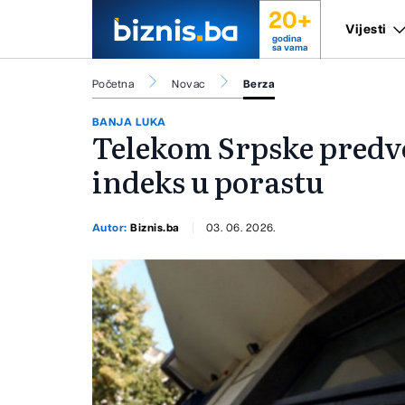
20+
Vijesti
godina
sa vama
Početna
Novac
Berza
BANJA LUKA
Telekom Srpske predv
indeks u porastu
Autor:
Biznis.ba
03. 06. 2026.