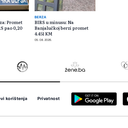
BERZA
za: Promet
BIRS u minusu: Na
RS pao 0,20
Banjalučkoj berzi promet
4.451 KM
05. 08. 2026.
vi korištenja
Privatnost