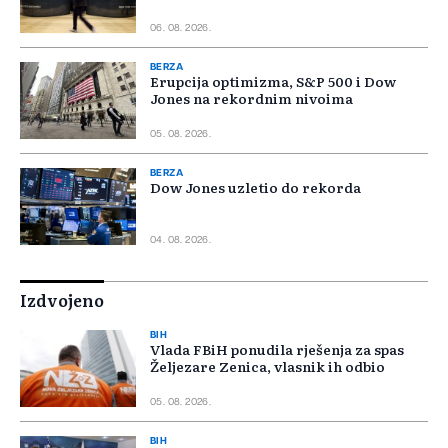
06. 08. 2026.
BERZA
Erupcija optimizma, S&P 500 i Dow
Jones na rekordnim nivoima
05. 08. 2026.
BERZA
Dow Jones uzletio do rekorda
04. 08. 2026.
Izdvojeno
BIH
Vlada FBiH ponudila rješenja za spas
Željezare Zenica, vlasnik ih odbio
05. 08. 2026.
BIH