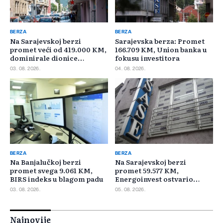
BERZA
BERZA
Na Sarajevskoj berzi
Sarajevska berza: Promet
promet veći od 419.000 KM,
166.709 KM, Union banka u
dominirale dionice
fokusu investitora
Privredne banke Sarajevo
03. 08. 2026.
04. 08. 2026.
BERZA
BERZA
Na Banjalučkoj berzi
Na Sarajevskoj berzi
promet svega 9.061 KM,
promet 59.577 KM,
BIRS indeks u blagom padu
Energoinvest ostvario
najveći promet
03. 08. 2026.
05. 08. 2026.
Najnovije