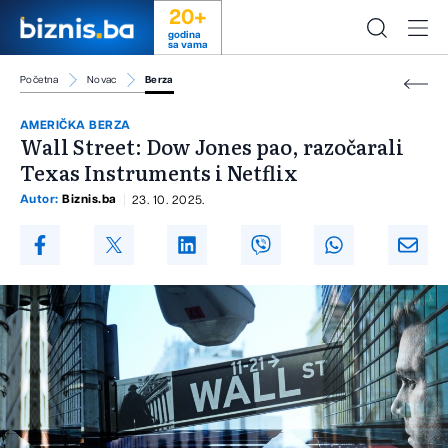
20+
godina
sa vama
Početna
Novac
Berza
AMERIČKA BERZA
Wall Street: Dow Jones pao, razočarali
Texas Instruments i Netflix
Autor:
Biznis.ba
23. 10. 2025.