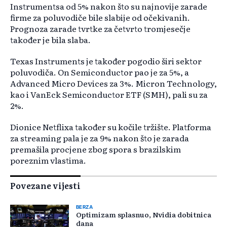
Instrumentsa od 5% nakon što su najnovije zarade
firme za poluvodiče bile slabije od očekivanih.
Prognoza zarade tvrtke za četvrto tromjesečje
također je bila slaba.
Texas Instruments je također pogodio širi sektor
poluvodiča. On Semiconductor pao je za 5%, a
Advanced Micro Devices za 3%. Micron Technology,
kao i VanEck Semiconductor ETF (SMH), pali su za
2%.
Dionice Netflixa također su kočile tržište. Platforma
za streaming pala je za 9% nakon što je zarada
premašila procjene zbog spora s brazilskim
poreznim vlastima.
Povezane vijesti
BERZA
Optimizam splasnuo, Nvidia dobitnica
dana