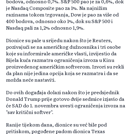
bodova, odnosno 0,7%. S&P 500 pao je za 0,6%, dok
je Nasdaq Composite pao za 1%. Na najnižim
razinama tokom trgovanja, Dow je pao za više od
400 bodova, odnosno oko 1%, dok su S&P 500 i
Nasdaq pali za 1,2% odnosno 1,9%.
Dionice su pale u srijedu nakon što je Reuters,
pozivajući se na američkog dužnosnika i tri osobe
koje su informirale američke vlasti, izvijestio da
Bijela kuća razmatra ograničenja izvoza u Kinu
proizvedenog američkim softverom. Izvori su rekli
da plan nije jedina opcija koja se razmatra i da se
možda neće nastaviti.
Do ovih događaja dolazi nakon što je predsjednik
Donald Trump prije gotovo dvije sedmice izjavio da
će SAD do 1. novembra uvesti ograničenja izvoza na
"sav kritični softver".
Ranije tijekom dana, dionice su već bile pod
pritiskom, pogođene padom dionica Texas