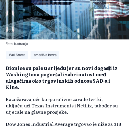
Foto: Ilustracija
Wall Street
američka berza
Dionice su pale u srijedu jer su novi događaji iz
Washingtona pogoršali zabrinutost među
ulagačima oko trgovinskih odnosa SAD-a i
Kine.
Razočaravajuće korporativne zarade tvrtki,
uključujući Texas Instruments i Netflix, također su
utjecale na glavne prosjeke.
Dow Jones Industrial Average trgovao je niže za 318