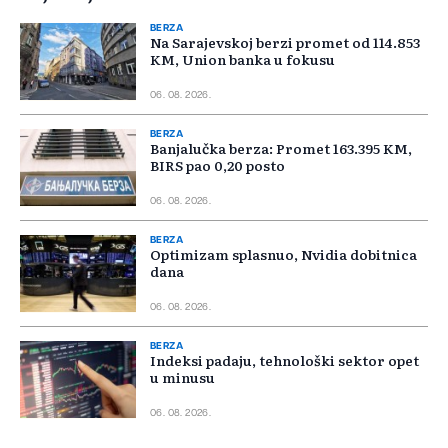
BERZA
Na Sarajevskoj berzi promet od 114.853
KM, Union banka u fokusu
06. 08. 2026.
BERZA
Banjalučka berza: Promet 163.395 KM,
BIRS pao 0,20 posto
06. 08. 2026.
BERZA
Optimizam splasnuo, Nvidia dobitnica
dana
06. 08. 2026.
BERZA
Indeksi padaju, tehnološki sektor opet
u minusu
06. 08. 2026.