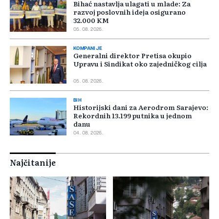
Bihać nastavlja ulagati u mlade: Za
razvoj poslovnih ideja osigurano
32.000 KM
05. 08. 2026.
KOMPANIJE
Generalni direktor Pretisa okupio
Upravu i Sindikat oko zajedničkog cilja
05. 08. 2026.
BIH
Historijski dani za Aerodrom Sarajevo:
Rekordnih 13.199 putnika u jednom
danu
04. 08. 2026.
Najčitanije