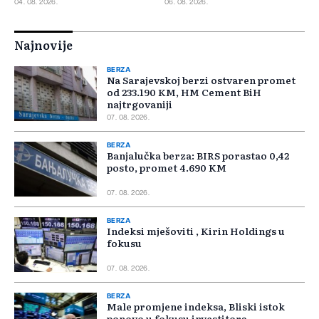
04. 08. 2026.
06. 08. 2026.
Najnovije
BERZA
Na Sarajevskoj berzi ostvaren promet
od 233.190 KM, HM Cement BiH
najtrgovaniji
07. 08. 2026.
BERZA
Banjalučka berza: BIRS porastao 0,42
posto, promet 4.690 KM
07. 08. 2026.
BERZA
Indeksi mješoviti , Kirin Holdings u
fokusu
07. 08. 2026.
BERZA
Male promjene indeksa, Bliski istok
ponovo u fokusu investitora