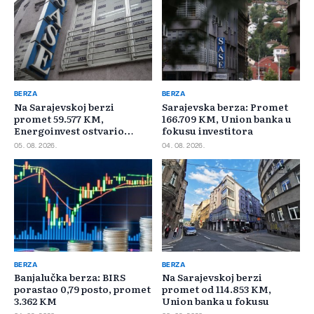
BERZA
BERZA
Na Sarajevskoj berzi
Sarajevska berza: Promet
promet 59.577 KM,
166.709 KM, Union banka u
Energoinvest ostvario
fokusu investitora
najveći promet
05. 08. 2026.
04. 08. 2026.
BERZA
BERZA
Banjalučka berza: BIRS
Na Sarajevskoj berzi
porastao 0,79 posto, promet
promet od 114.853 KM,
3.362 KM
Union banka u fokusu