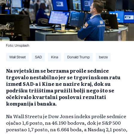
Foto: Unsplash
Wall Street
SAD
Kina
Donald Trump
berze
Na svjetskim se berzama prošle sedmice
trgovalo nestabilno jer se trgovinskom ratu
između SAD-a i Kine ne nazire kraj, dok su
podršku tržištima pružili bolji nego što se
očekivalo kvartalni poslovni rezultati
kompanija i banaka.
Na Wall Streetu je Dow Jones indeks prošle sedmice
ojačao 1,6 posto, na 46.190 bodova, dok je S&P 500
porastao 1,7 posto, na 6.664 boda, a Nasdaq 2,1 posto,