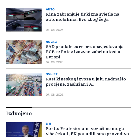
AUTO
Kina zabranjuje tirkizna svjetla na
automobilima: Evo zbog čega
07. 08. 2026.
NOVAC
SAD prodale eure bez obavještavanja
ECB-a: Potez izazvao zabrinutost u
Evropi
07. 08. 2026.
SVIJET
Rast kineskog izvoza u julu nadmašio
procjene, zaslužan i AI
07. 08. 2026.
Izdvojeno
BIH
Forto: Profesionalni vozači ne mogu
više čekati, EK ponudili smo provodivo