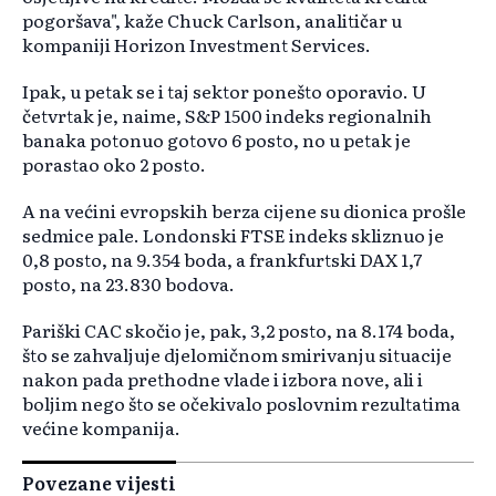
pogoršava", kaže Chuck Carlson, analitičar u
kompaniji Horizon Investment Services.
Ipak, u petak se i taj sektor ponešto oporavio. U
četvrtak je, naime, S&P 1500 indeks regionalnih
banaka potonuo gotovo 6 posto, no u petak je
porastao oko 2 posto.
A na većini evropskih berza cijene su dionica prošle
sedmice pale. Londonski FTSE indeks skliznuo je
0,8 posto, na 9.354 boda, a frankfurtski DAX 1,7
posto, na 23.830 bodova.
Pariški CAC skočio je, pak, 3,2 posto, na 8.174 boda,
što se zahvaljuje djelomičnom smirivanju situacije
nakon pada prethodne vlade i izbora nove, ali i
boljim nego što se očekivalo poslovnim rezultatima
većine kompanija.
Povezane vijesti