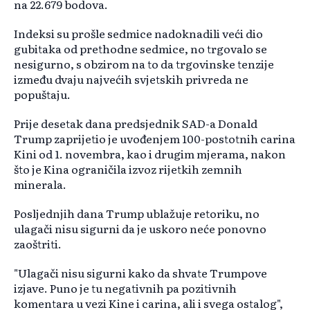
na 22.679 bodova.
Indeksi su prošle sedmice nadoknadili veći dio
gubitaka od prethodne sedmice, no trgovalo se
nesigurno, s obzirom na to da trgovinske tenzije
između dvaju najvećih svjetskih privreda ne
popuštaju.
Prije desetak dana predsjednik SAD-a Donald
Trump zaprijetio je uvođenjem 100-postotnih carina
Kini od 1. novembra, kao i drugim mjerama, nakon
što je Kina ograničila izvoz rijetkih zemnih
minerala.
Posljednjih dana Trump ublažuje retoriku, no
ulagači nisu sigurni da je uskoro neće ponovno
zaoštriti.
"Ulagači nisu sigurni kako da shvate Trumpove
izjave. Puno je tu negativnih pa pozitivnih
komentara u vezi Kine i carina, ali i svega ostalog",