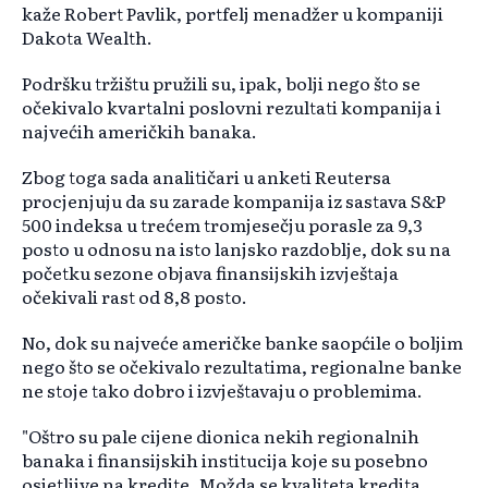
kaže Robert Pavlik, portfelj menadžer u kompaniji
Dakota Wealth.
Podršku tržištu pružili su, ipak, bolji nego što se
očekivalo kvartalni poslovni rezultati kompanija i
najvećih američkih banaka.
Zbog toga sada analitičari u anketi Reutersa
procjenjuju da su zarade kompanija iz sastava S&P
500 indeksa u trećem tromjesečju porasle za 9,3
posto u odnosu na isto lanjsko razdoblje, dok su na
početku sezone objava finansijskih izvještaja
očekivali rast od 8,8 posto.
No, dok su najveće američke banke saopćile o boljim
nego što se očekivalo rezultatima, regionalne banke
ne stoje tako dobro i izvještavaju o problemima.
"Oštro su pale cijene dionica nekih regionalnih
banaka i finansijskih institucija koje su posebno
osjetljive na kredite. Možda se kvaliteta kredita