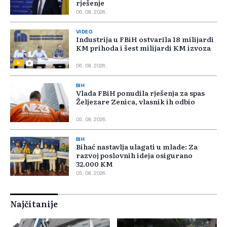
rješenje
06. 08. 2026.
VIDEO
Industrija u FBiH ostvarila 18 milijardi
KM prihoda i šest milijardi KM izvoza
06. 08. 2026.
BIH
Vlada FBiH ponudila rješenja za spas
Željezare Zenica, vlasnik ih odbio
05. 08. 2026.
BIH
Bihać nastavlja ulagati u mlade: Za
razvoj poslovnih ideja osigurano
32.000 KM
05. 08. 2026.
Najčitanije