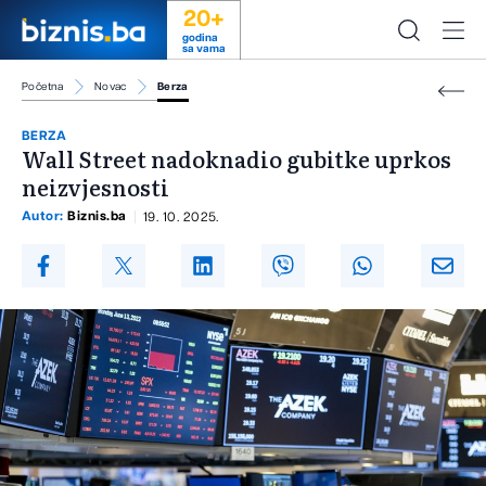
20+
godina
sa vama
Početna
Novac
Berza
BERZA
Wall Street nadoknadio gubitke uprkos
neizvjesnosti
Autor:
Biznis.ba
19. 10. 2025.